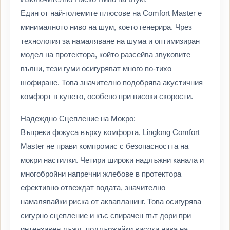
Един от най-големите плюсове на Comfort Master е
минималното ниво на шум, което генерира. Чрез
технология за намаляване на шума и оптимизиран
модел на протектора, който разсейва звуковите
вълни, тези гуми осигуряват много по-тихо
шофиране. Това значително подобрява акустичния
комфорт в купето, особено при високи скорости.
Надеждно Сцепление на Мокро:
Въпреки фокуса върху комфорта, Linglong Comfort
Master не прави компромис с безопасността на
мокри настилки. Четири широки надлъжни канала и
многобройни напречни жлебове в протектора
ефективно отвеждат водата, значително
намалявайки риска от аквапланинг. Това осигурява
сигурно сцепление и къс спирачен път дори при
интензивен дъжд, поддържайки високи нива на