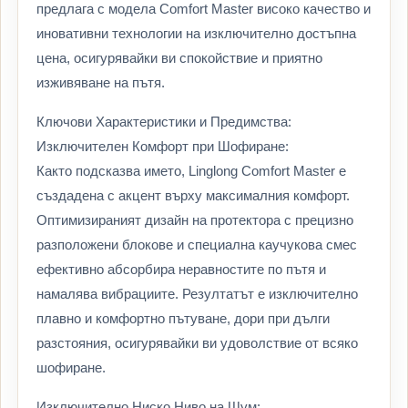
предлага с модела Comfort Master високо качество и
иновативни технологии на изключително достъпна
цена, осигурявайки ви спокойствие и приятно
изживяване на пътя.
Ключови Характеристики и Предимства:
Изключителен Комфорт при Шофиране:
Както подсказва името, Linglong Comfort Master е
създадена с акцент върху максималния комфорт.
Оптимизираният дизайн на протектора с прецизно
разположени блокове и специална каучукова смес
ефективно абсорбира неравностите по пътя и
намалява вибрациите. Резултатът е изключително
плавно и комфортно пътуване, дори при дълги
разстояния, осигурявайки ви удоволствие от всяко
шофиране.
Изключително Ниско Ниво на Шум: