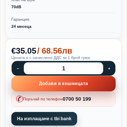
70dB
Гаранция:
24 месеца
€35.05
/ 68.56лв
Цената е с начислено ДДС за 1 брой гума.
Добави в кошницата
0700 50 199
Поръчай по телефон
На изплащане с tbi bank