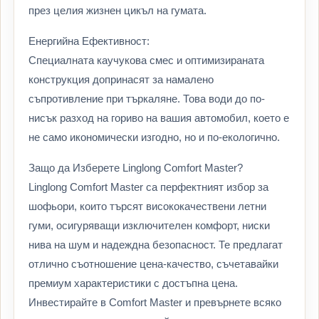
през целия жизнен цикъл на гумата.
Енергийна Ефективност:
Специалната каучукова смес и оптимизираната
конструкция допринасят за намалено
съпротивление при търкаляне. Това води до по-
нисък разход на гориво на вашия автомобил, което е
не само икономически изгодно, но и по-екологично.
Защо да Изберете Linglong Comfort Master?
Linglong Comfort Master са перфектният избор за
шофьори, които търсят висококачествени летни
гуми, осигуряващи изключителен комфорт, ниски
нива на шум и надеждна безопасност. Те предлагат
отлично съотношение цена-качество, съчетавайки
премиум характеристики с достъпна цена.
Инвестирайте в Comfort Master и превърнете всяко