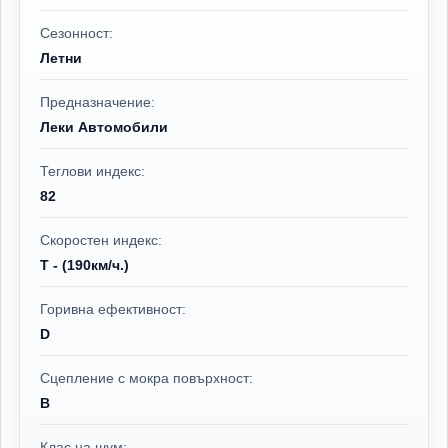
Сезонност:
Летни
Предназначение:
Леки Автомобили
Теглови индекс:
82
Скоростен индекс:
T - (190км/ч.)
Горивна ефективност:
D
Сцепление с мокра повърхност:
B
Клас на шум: