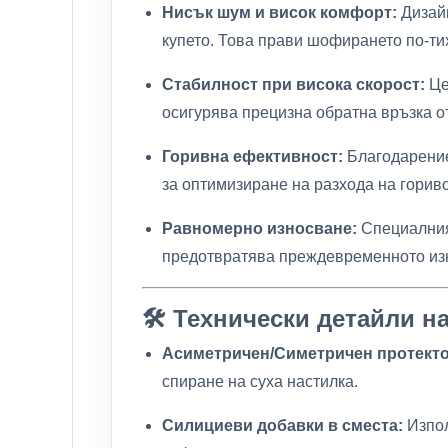
Нисък шум и висок комфорт:
Дизайн
купето. Това прави шофирането по-тих
Стабилност при висока скорост:
Це
осигурява прецизна обратна връзка о
Горивна ефективност:
Благодарение
за оптимизиране на разхода на горив
Равномерно износване:
Специалният
предотвратява преждевременното изн
🛠️ Технически детайли н
Асиметричен/Симетричен протектор
спиране на суха настилка.
Силициеви добавки в сместа:
Изпол