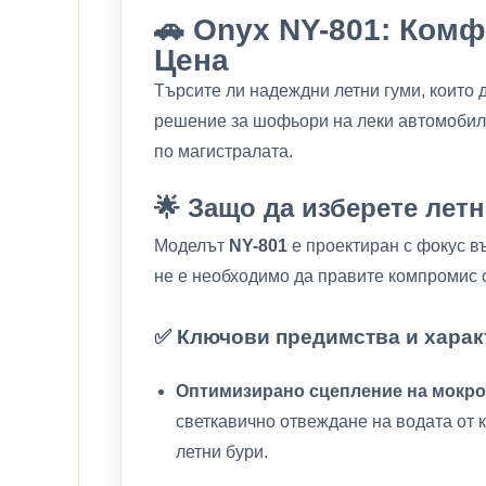
🚗 Onyx NY-801: Ком
Цена
Търсите ли надеждни летни гуми, които 
решение за шофьори на леки автомобили,
по магистралата.
🌟 Защо да изберете лет
Моделът
NY-801
е проектиран с фокус въ
не е необходимо да правите компромис с
✅ Ключови предимства и харак
Оптимизирано сцепление на мокро
светкавично отвеждане на водата от к
летни бури.