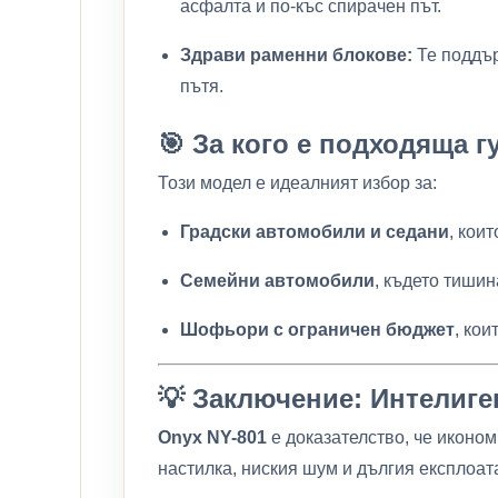
асфалта и по-къс спирачен път.
Здрави раменни блокове:
Те поддър
пътя.
🎯 За кого е подходяща г
Този модел е идеалният избор за:
Градски автомобили и седани
, кои
Семейни автомобили
, където тишин
Шофьори с ограничен бюджет
, ко
💡 Заключение: Интелиге
Onyx NY-801
е доказателство, че иконом
настилка, ниския шум и дългия експлоата