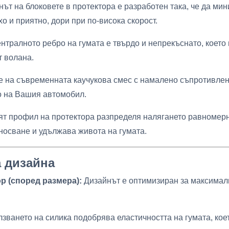
ът на блоковете в протектора е разработен така, че да ми
о и приятно, дори при по-висока скорост.
нтралното ребро на гумата е твърдо и непрекъснато, което
т волана.
 на съвременната каучукова смес с намалено съпротивлен
о на Вашия автомобил.
 профил на протектора разпределя налягането равномерно
осване и удължава живота на гумата.
а дизайна
 (според размера):
Дизайнът е оптимизиран за максимал
зването на силика подобрява еластичността на гумата, кое