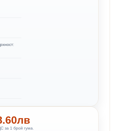
рхност:
48.60лв
С за 1 брой гума.