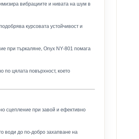
нимизира вибрациите и нивата на шум в
 подобрява курсовата устойчивост и
ие при търкаляне, Onyx NY-801 помага
 по цялата повърхност, което
но сцепление при завой и ефективно
то води до по-добро захапване на