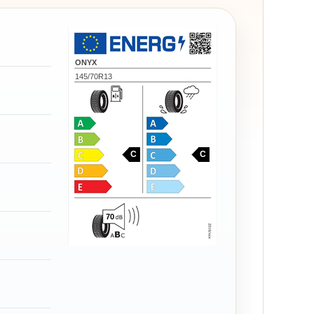
ONYX
145/70R13
C
C
70