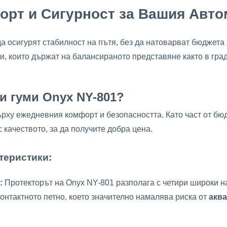
форт и Сигурност за Вашия Авт
да осигурят стабилност на пътя, без да натоварват бюджет
 които държат на балансираното представяне както в градс
ни гуми Onyx NY-801?
рху ежедневния комфорт и безопасността. Като част от бюдж
 качеството, за да получите добра цена.
теристики:
:
Протекторът на Onyx NY-801 разполага с четири широки н
онтактното петно, което значително намалява риска от
акв