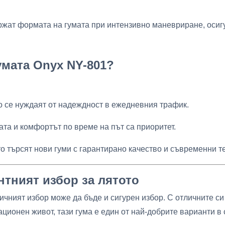
жат формата на гумата при интензивно маневриране, осиг
умата Onyx NY-801?
то се нуждаят от надеждност в ежедневния трафик.
ата и комфортът по време на път са приоритет.
ито търсят нови гуми с гарантирано качество и съвременни т
нтният избор за лятото
ичният избор може да бъде и сигурен избор. С отличните си
ционен живот, тази гума е един от най-добрите варианти в 