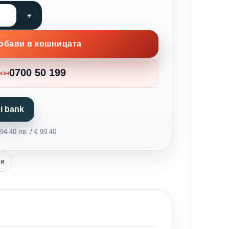
обави в кошницата
0700 50 199
фон
i bank
4.40 лв. / € 99.40
ни