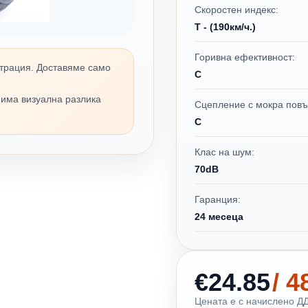
Скоростен индекс:
T - (190км/ч.)
Горивна ефективност:
трация. Доставяме само
C
 има визуална разлика
Сцепление с мокра повъ
C
Клас на шум:
70dB
Гаранция:
24 месеца
€24.85
/ 
Цената е с начислено ДД