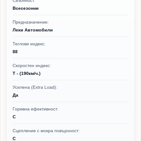
Сезонност:
Всесезонни
Предназначение:
Леки Автомобили
Теглови индекс:
88
Скоростен индекс:
T - (190км/ч.)
Усилена (Extra Load):
Да
Горивна ефективност:
C
Сцепление с мокра повърхност:
C