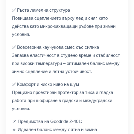
✅ Гъста ламелна структура
Повишава сцеплението върху лед и сняг, като
действа като микро-захващащи ръбове при зимни
условия.
✅ Всесезонна каучукова смес със силика
Запазва еластичност в студено време и стабилност
при високи температури – оптимален баланс между
зимно сцепление и лятна устойчивост.
✅ Комфорт и ниско ниво на шум
Прецизно проектиран протектор за тиха и гладка
работа при шофиране в градски и междуградски
условия.
📌 Предимства на Goodride Z-401:
🔹 Идеален баланс между лятна и зимна