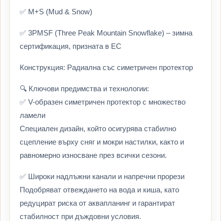
✅ M+S (Mud & Snow)
✅ 3PMSF (Three Peak Mountain Snowflake) – зимна
сертификация, призната в ЕС
Конструкция: Радиална със симетричен протектор
🔍 Ключови предимства и технологии:
✅ V-образен симетричен протектор с множество
ламели
Специален дизайн, който осигурява стабилно
сцепление върху сняг и мокри настилки, както и
равномерно износване през всички сезони.
✅ Широки надлъжни канали и напречни прорези
Подобряват отвеждането на вода и киша, като
редуцират риска от аквапланинг и гарантират
стабилност при дъждовни условия.