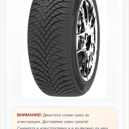
ВНИМАНИЕ!
Джантата служи само за
илюстрация. Доставяме само гумата!
Снимката е илюстративна и е възможно да има