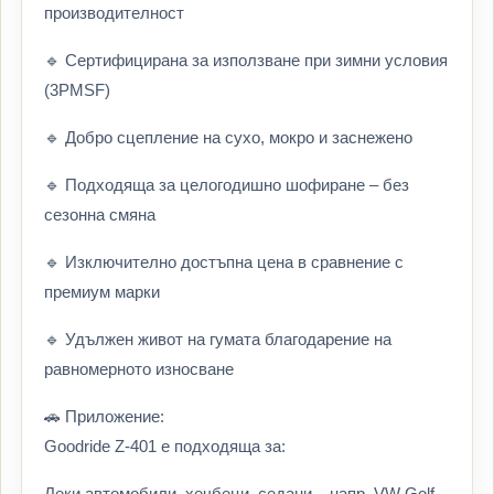
производителност
🔹 Сертифицирана за използване при зимни условия
(3PMSF)
🔹 Добро сцепление на сухо, мокро и заснежено
🔹 Подходяща за целогодишно шофиране – без
сезонна смяна
🔹 Изключително достъпна цена в сравнение с
премиум марки
🔹 Удължен живот на гумата благодарение на
равномерното износване
🚗 Приложение:
Goodride Z-401 е подходяща за:
Леки автомобили, хечбеци, седани – напр. VW Golf,