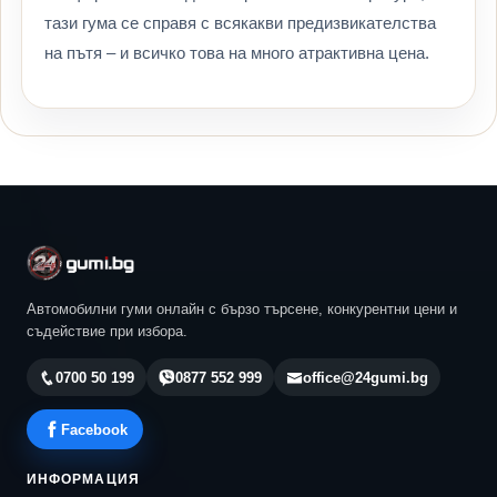
тази гума се справя с всякакви предизвикателства
на пътя – и всичко това на много атрактивна цена.
Автомобилни гуми онлайн с бързо търсене, конкурентни цени и
съдействие при избора.
0700 50 199
0877 552 999
office@24gumi.bg
Facebook
ИНФОРМАЦИЯ