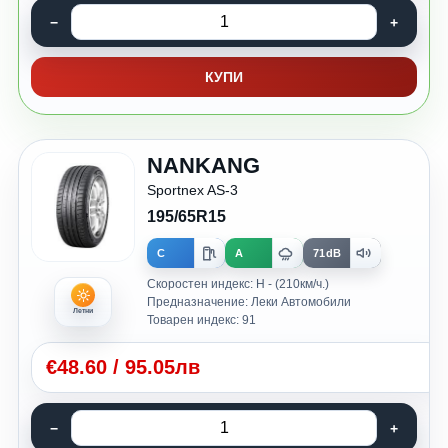
КУПИ
NANKANG
Sportnex AS-3
195/65R15
C
A
71dB
Скоростен индекс: H - (210км/ч.)
Предназначение: Леки Автомобили
Летни
Товарен индекс: 91
€
48.60
/
95.05лв