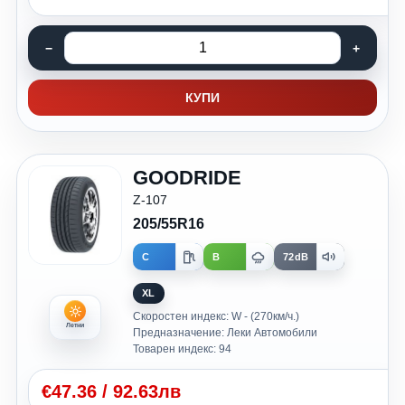
КУПИ
GOODRIDE
Z-107
205/55R16
C
B
72dB
XL
Скоростен индекс: W - (270км/ч.)
Летни
Предназначение: Леки Автомобили
Товарен индекс: 94
€
47.36
/
92.63лв