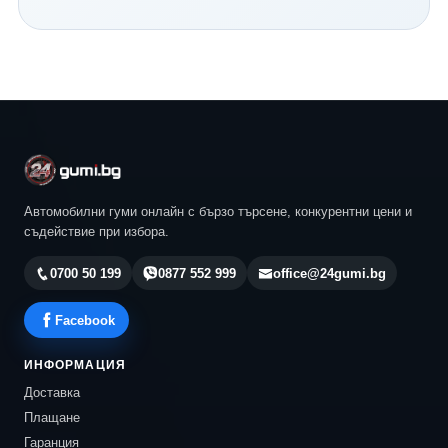
Continental и всички водещи световни производители.
Нашият екип ще ви помогне да изберете най-
подходящия модел според автомобила, стила ви на
шофиране и бюджета ви. Разгледайте актуалните
предложения в 24gumi.bg и се възползвайте от
професионална консултация, конкурентни цени и
бърза доставка до всяка точка на България.
Автомобилни гуми онлайн с бързо търсене, конкурентни цени и
съдействие при избора.
0700 50 199
0877 552 999
office@24gumi.bg
Facebook
ИНФОРМАЦИЯ
Доставка
Плащане
Гаранция