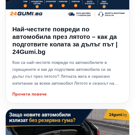
Най-честите повреди по
автомобила през лятото – как да
подготвите колата за дълъг път |
24Gumi.bg
Кои са най-честите повреди по автомобилите в
горещините и как да подготвим автомобила си за
дълъг път през лятото? Лятната жега е сериозно
изпитание за всеки автомобил Лятото е сезонът на
отпуските, дългите пътувания и хилядите километри,
Прочети повече
които много шофьори изминават към морето,
планината или чужбина. Високите температури обаче
не натоварват само водача – те поставят на сериозно
изпитание всички системи на автомобила. Всяка
година хиляди автомобили аварират именно през
летните месеци заради прегряване на двигателя,