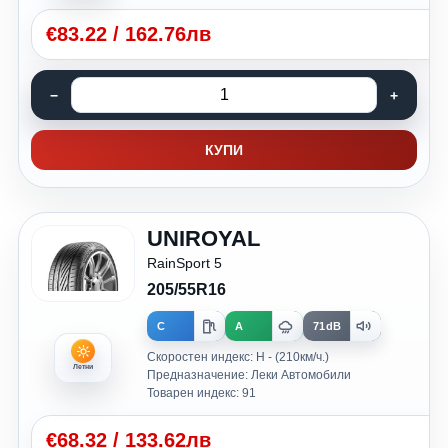
€
83.22
/
162.76лв
КУПИ
UNIROYAL
RainSport 5
205/55R16
C
A
71dB
Скоростен индекс: H - (210км/ч.)
Летни
Предназначение: Леки Автомобили
Товарен индекс: 91
€
68.32
/
133.62лв