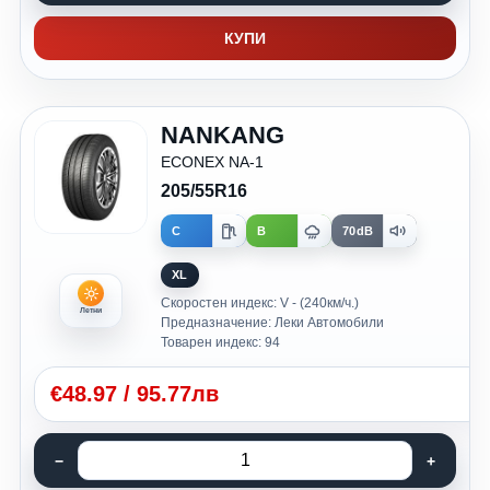
КУПИ
NANKANG
ECONEX NA-1
205/55R16
C
B
70dB
XL
Скоростен индекс: V - (240км/ч.)
Летни
Предназначение: Леки Автомобили
Товарен индекс: 94
€
48.97
/
95.77лв