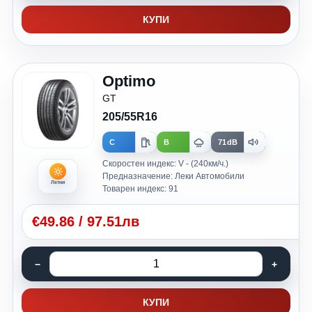
КУПИ
Optimo
GT
205/55R16
C
B
71dB
Скоростен индекс: V - (240км/ч.)
Предназначение: Леки Автомобили
Летни
Товарен индекс: 91
€
49.86
/
97.51лв
КУПИ