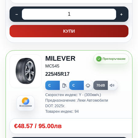
КУПИ
MILEVER
MC545
225/45R17
C
C
70dB
Скоростен индекс: Y - (300км/ч.)
Предназначение: Леки Автомобили
DOT: 2025г.
Всесезонни
Товарен индекс: 94
€
48.57
/
95.00лв