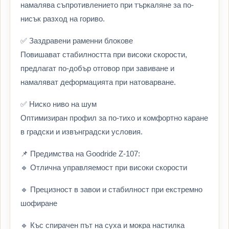
намалява съпротивлението при търкаляне за по-
нисък разход на гориво.
✅ Заздравени раменни блокове
Повишават стабилността при високи скорости,
предлагат по-добър отговор при завиване и
намаляват деформацията при натоварване.
✅ Ниско ниво на шум
Оптимизиран профил за по-тихо и комфортно каране
в градски и извънградски условия.
📌 Предимства на Goodride Z-107:
🔹 Отлична управляемост при високи скорости
🔹 Прецизност в завои и стабилност при екстремно
шофиране
🔹 Къс спирачен път на суха и мокра настилка