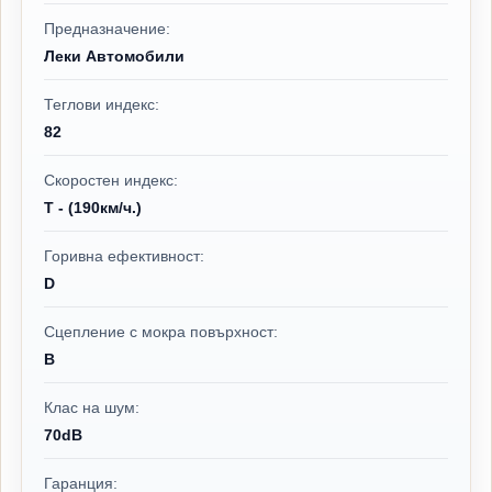
Предназначение:
Леки Автомобили
Теглови индекс:
82
Скоростен индекс:
T - (190км/ч.)
Горивна ефективност:
D
Сцепление с мокра повърхност:
B
Клас на шум:
70dB
Гаранция: