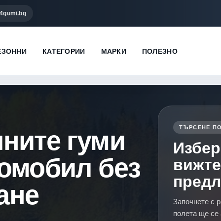
4gumi.bg
ЕЗОННИ
КАТЕГОРИИ
МАРКИ
ПОЛЕЗНО
ТЪРСЕНЕ ПО
чните гуми
Избер
томобил без
вижте
пред
ане
Започнете с р
полета ще се 