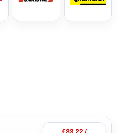
€
83.22
/