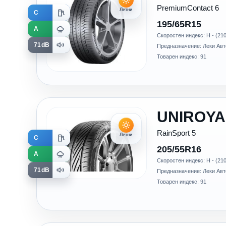
PremiumContact 6
Летни
C
195/65R15
A
Скоростен индекс: H - (210
71dB
Предназначение: Леки Ав
Товарен индекс: 91
UNIROYA
RainSport 5
Летни
C
205/55R16
A
Скоростен индекс: H - (210
71dB
Предназначение: Леки Ав
Товарен индекс: 91