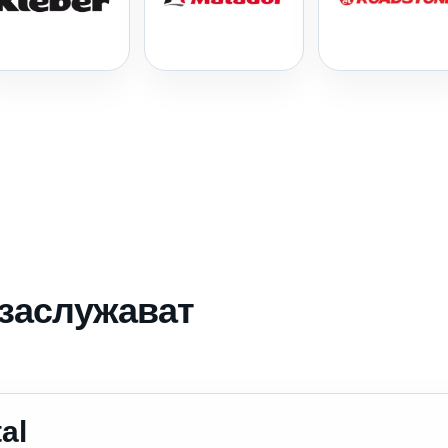
 заслужават
al