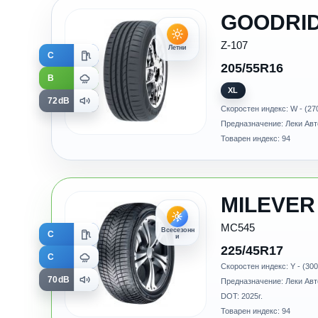
GOODRI
Z-107
Летни
C
205/55R16
B
XL
72dB
Скоростен индекс: W - (27
Предназначение: Леки Ав
Товарен индекс: 94
MILEVER
MC545
Всесезонн
C
и
225/45R17
C
Скоростен индекс: Y - (300
70dB
Предназначение: Леки Ав
DOT: 2025г.
Товарен индекс: 94