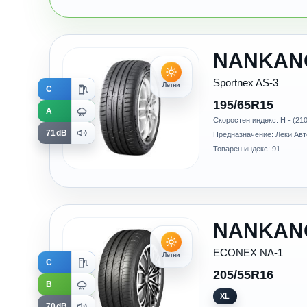
NANKAN
Sportnex AS-3
Летни
C
195/65R15
A
Скоростен индекс: H - (210
71dB
Предназначение: Леки Ав
Товарен индекс: 91
NANKAN
ECONEX NA-1
Летни
C
205/55R16
B
XL
70dB