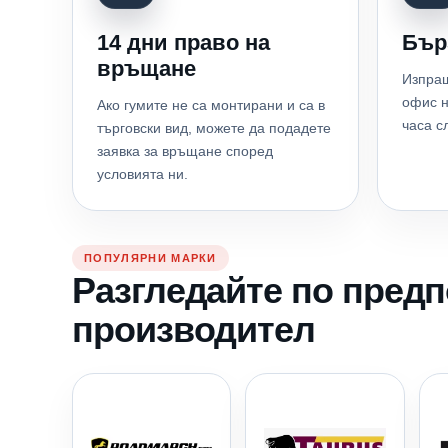
14 дни право на
Бър
връщане
Изпращ
офис н
Ако гумите не са монтирани и са в
часа с
търговски вид, можете да подадете
заявка за връщане според
условията ни.
ПОПУЛЯРНИ МАРКИ
Разгледайте по пред
производител