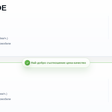
DE
0км/ч.)
томобили
км/ч.)
томобили