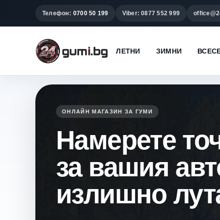
Телефон:
0700 50 199
Viber: 0877 552 999
office@2
ЛЕТНИ
ЗИМНИ
ВСЕС
ОНЛАЙН МАГАЗИН ЗА ГУМИ
Намерете то
за вашия ав
излишно лут