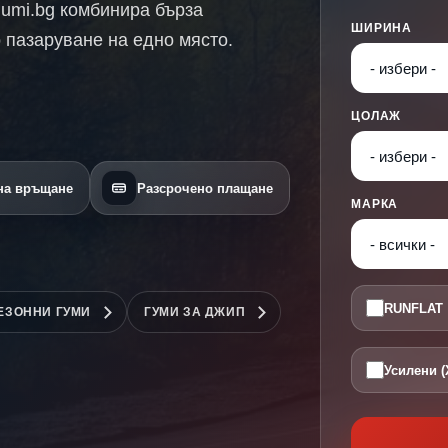
Gumi.bg комбинира бърза
ШИРИНА
 пазаруване на едно място.
ЦОЛАЖ
 на връщане
Разсрочено плащане
МАРКА
RUNFLAT
ЕЗОННИ ГУМИ
ГУМИ ЗА ДЖИП
Усилени (