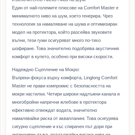
Един от най-големите плюсове на Comfort Master е
минималното ниво на шум, което генерира. Чрез
технология за намаляване на шума и оптимизиран
модел на протектора, който разсейва звуковите
вълни, тези гуми осигуряват много по-тихо
шофиране. Това значително подобрява акустичния
комфорт в купето, особено при високи скорости.
Надеждно Сцепление на Мокро:
Въпреки фокуса върху комфорта, Linglong Comfort
Master не прави компромис с безопасността на
мокри настилки. Четири широки надлъжни канала и
многобройни напречни жлебове в протектора
ефективно отвеждат водата, значително
намалявайки риска от аквапланинг. Това осигурява
сигурно сцепление и къс спирачен път дори при
интензивен дъжд, поддържайки високи нива на