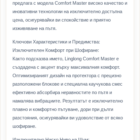
предлага с модела Comfort Master високо качество и
иновативни технологии на изключително достъпна
цена, осигурявайки ви спокойствие и приятно
изживяване на пътя.
Ключови Характеристики и Предимства:
Изключителен Комфорт при Шофиране:
Както подсказва името, Linglong Comfort Master е
създадена с акцент върху максималния комфорт.
Оптимизираният дизайн на протектора с прецизно
разположени блокове и специална каучукова смес
ефективно абсорбира неравностите по пътя и
намалява вибрациите. Резултатът е изключително
плавно и комфортно пътуване, дори при дълги
разстояния, осигурявайки ви удоволствие от всяко
шофиране.
Изключително Ниско Ниво на Шум: