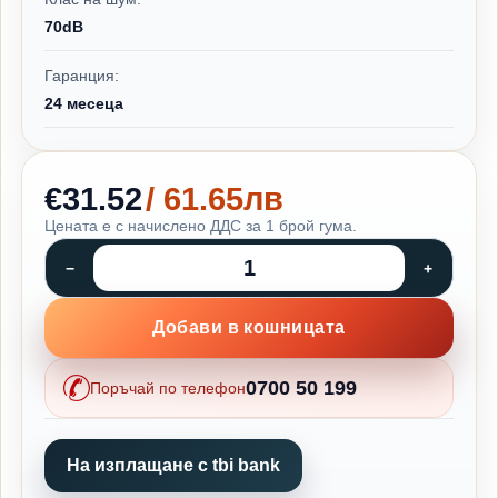
70dB
Гаранция:
24 месеца
€31.52
/ 61.65лв
Цената е с начислено ДДС за 1 брой гума.
Добави в кошницата
0700 50 199
Поръчай по телефон
На изплащане с tbi bank