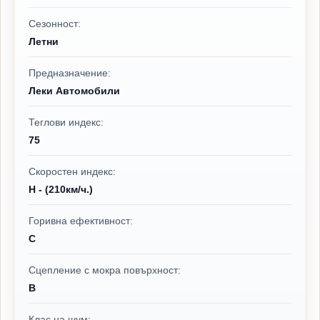
Сезонност:
Летни
Предназначение:
Леки Автомобили
Теглови индекс:
75
Скоростен индекс:
H - (210км/ч.)
Горивна ефективност:
C
Сцепление с мокра повърхност:
B
Клас на шум: