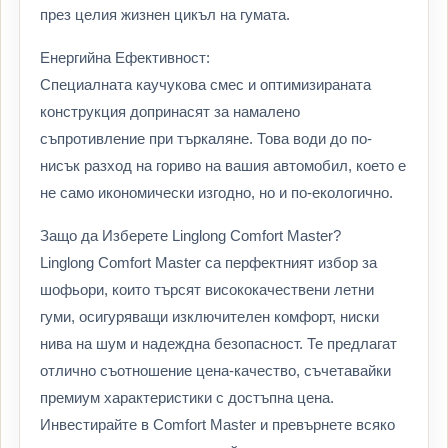
през целия жизнен цикъл на гумата.
Енергийна Ефективност:
Специалната каучукова смес и оптимизираната
конструкция допринасят за намалено
съпротивление при търкаляне. Това води до по-
нисък разход на гориво на вашия автомобил, което е
не само икономически изгодно, но и по-екологично.
Защо да Изберете Linglong Comfort Master?
Linglong Comfort Master са перфектният избор за
шофьори, които търсят висококачествени летни
гуми, осигуряващи изключителен комфорт, ниски
нива на шум и надеждна безопасност. Те предлагат
отлично съотношение цена-качество, съчетавайки
премиум характеристики с достъпна цена.
Инвестирайте в Comfort Master и превърнете всяко