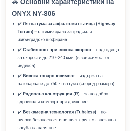
🚗 Основни характеристики на
ONYX NY-806
✔️
Лятна гума за асфалтови пътища (Highway
Terrain)
– оптимизирана за градско и
извънградско шофиране
✔️
Стабилност при висока скорост
– подходяща
за скорости до 210–240 км/ч (в зависимост от
индекса)
✔️
Висока товароносимост
– издържа на
натоварване до 750 кг на гума (според размера)
✔️
Радиална конструкция (R)
– за по-добра
здравина и комфорт при движение
✔️
Безкамерна технология (Tubeless)
– по-
висока безопасност и по-нисък риск от внезапна
загуба на налягане