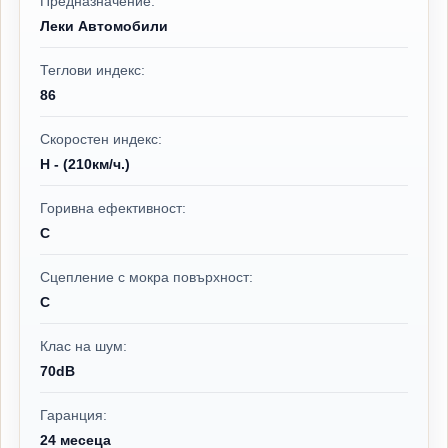
Предназначение:
Леки Автомобили
Теглови индекс:
86
Скоростен индекс:
H - (210км/ч.)
Горивна ефективност:
C
Сцепление с мокра повърхност:
C
Клас на шум:
70dB
Гаранция:
24 месеца