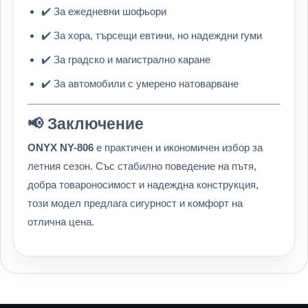
✔️ За ежедневни шофьори
✔️ За хора, търсещи евтини, но надеждни гуми
✔️ За градско и магистрално каране
✔️ За автомобили с умерено натоварване
📢 Заключение
ONYX NY-806
е практичен и икономичен избор за
летния сезон. Със стабилно поведение на пътя,
добра товароносимост и надеждна конструкция,
този модел предлага сигурност и комфорт на
отлична цена.