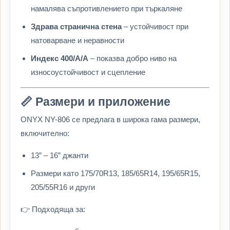
намалява съпротивлението при търкаляне
Здрава странична стена
– устойчивост при
натоварване и неравности
Индекс 400/A/A
– показва добро ниво на
износоустойчивост и сцепление
📏 Размери и приложение
ONYX NY-806 се предлага в широка гама размери,
включително:
13” – 16” джанти
Размери като 175/70R13, 185/65R14, 195/65R15,
205/55R16 и други
👉 Подходяща за: