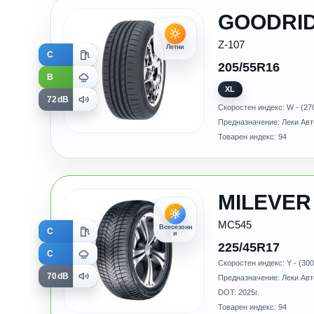
GOODRI
Z-107
Летни
C
205/55R16
B
XL
72dB
Скоростен индекс: W - (27
Предназначение: Леки Ав
Товарен индекс: 94
MILEVER
MC545
Всесезонн
C
и
225/45R17
C
Скоростен индекс: Y - (300
70dB
Предназначение: Леки Ав
DOT: 2025г.
Товарен индекс: 94