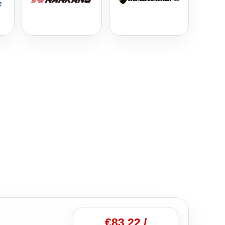
€
83.22
/