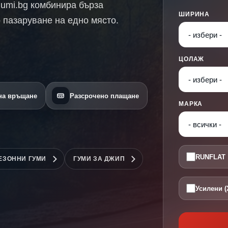
Gumi.bg комбинира бърза
ШИРИНА
 пазаруване на едно място.
ЦОЛАЖ
 на връщане
Разсрочено плащане
МАРКА
RUNFLAT
ЕЗОННИ ГУМИ
ГУМИ ЗА ДЖИП
Усилени (