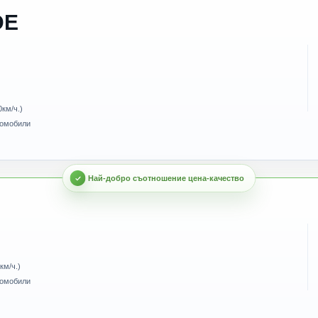
DE
0км/ч.)
томобили
км/ч.)
томобили