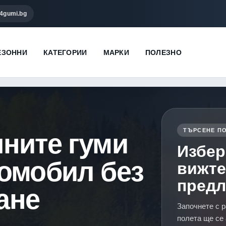
4gumi.bg
ЕЗОННИ
КАТЕГОРИИ
МАРКИ
ПОЛЕЗНО
ТЪРСЕНЕ ПО
чните гуми
Избер
томобил без
вижте
пред
ане
Започнете с р
полета ще се 