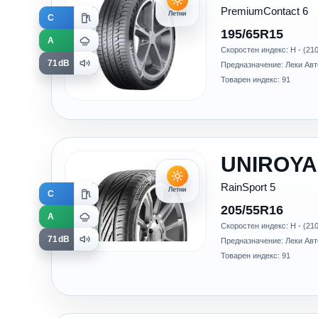
PremiumContact 6
Летни
C
195/65R15
A
Скоростен индекс: H - (210
71dB
Предназначение: Леки Ав
Товарен индекс: 91
UNIROYA
RainSport 5
Летни
C
205/55R16
A
Скоростен индекс: H - (210
71dB
Предназначение: Леки Ав
Товарен индекс: 91