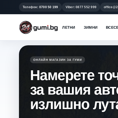
Телефон:
0700 50 199
Viber: 0877 552 999
office@2
ЛЕТНИ
ЗИМНИ
ВСЕС
ОНЛАЙН МАГАЗИН ЗА ГУМИ
Намерете то
за вашия ав
излишно лут