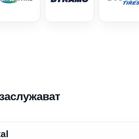
 заслужават
al