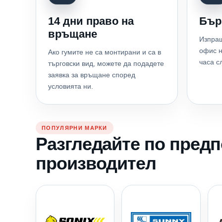
14 дни право на
Бър
връщане
Изпращ
офис н
Ако гумите не са монтирани и са в
часа с
търговски вид, можете да подадете
заявка за връщане според
условията ни.
ПОПУЛЯРНИ МАРКИ
Разгледайте по пред
производител