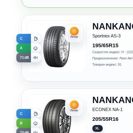
NANKAN
Sportnex AS-3
Летни
C
195/65R15
A
Скоростен индекс: H - (210
71dB
Предназначение: Леки Ав
Товарен индекс: 91
NANKAN
ECONEX NA-1
Летни
C
205/55R16
B
XL
70dB