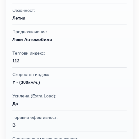
Сезонност:
Летни
Предназначение:
Леки Автомобили
Теглови индекс:
112
Скоростен индекс:
Y - (300км/ч.)
Усилена (Extra Load):
Да
Горивна ефективност:
B
Сцепление с мокра повърхност: