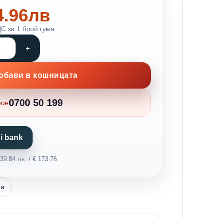
84.96лв
С за 1 брой гума.
обави в кошницата
0700 50 199
фон
i bank
9.84 лв. / € 173.76
ни