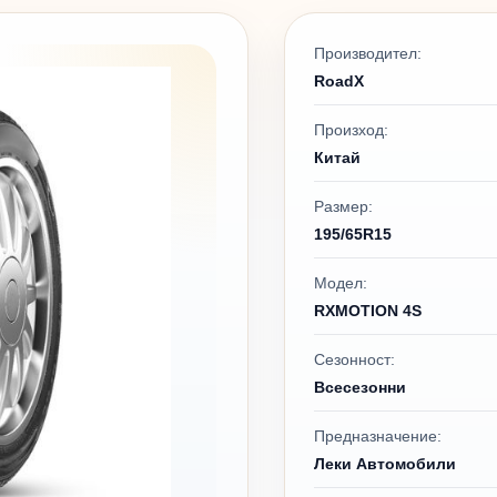
Производител:
RoadX
Произход:
Китай
Размер:
195/65R15
Модел:
RXMOTION 4S
Сезонност:
Всесезонни
Предназначение:
Леки Автомобили