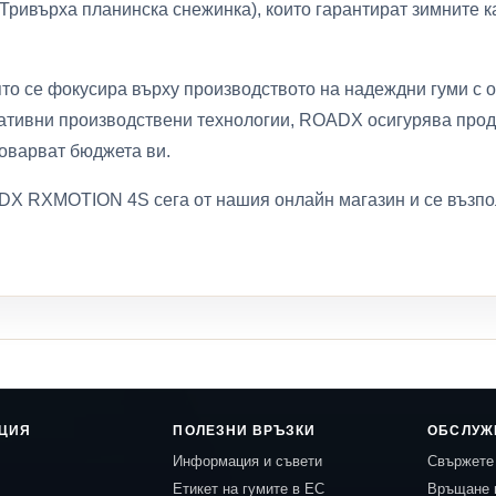
Тривърха планинска снежинка), които гарантират зимните к
то се фокусира върху производството на надеждни гуми с 
вативни производствени технологии, ROADX осигурява проду
товарват бюджета ви.
X RXMOTION 4S сега от нашия онлайн магазин и се възпол
ЦИЯ
ПОЛЕЗНИ ВРЪЗКИ
ОБСЛУЖ
Информация и съвети
Свържете 
Етикет на гумите в ЕС
Връщане 