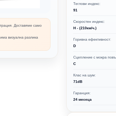
Теглови индекс:
91
Скоростен индекс:
трация. Доставяме само
H - (210км/ч.)
 има визуална разлика
Горивна ефективност:
D
Сцепление с мокра повъ
C
Клас на шум:
71dB
Гаранция:
24 месеца