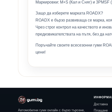
Маркировки: M+S (Кал и Сняг) и 3PMSF (
Защо да изберете марката ROADX?
ROADX е бързо развиваща се марка, коя
Чрез строг контрол на качеството и ино
предизвикателствата на пътя, без да на
Поръчайте своите всесезонни гуми ROAD
цени!
ИНФОРМА
Доставка
Автомобилни гуми онлайн с бързо търсене,
Плащане