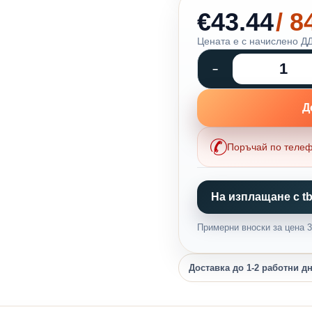
€43.44
/ 
Цената е с начислено ДД
Д
Поръчай по теле
На изплащане с tb
Примерни вноски за цена 33
Доставка до 1-2 работни д