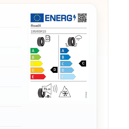
RoadX
195/65R15
C
D
71