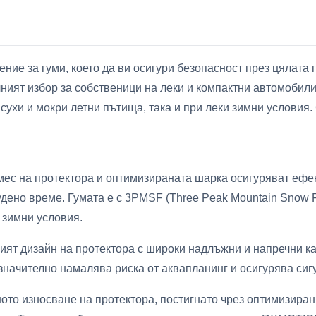
ие за гуми, което да ви осигури безопасност през цялата г
т избор за собственици на леки и компактни автомобили.
сухи и мокри летни пътища, така и при леки зимни услови
ес на протектора и оптимизираната шарка осигуряват ефек
удено време. Гумата е с 3PMSF (Three Peak Mountain Snow F
 зимни условия.
ият дизайн на протектора с широки надлъжни и напречни к
 значително намалява риска от аквапланинг и осигурява си
ото износване на протектора, постигнато чрез оптимизиран