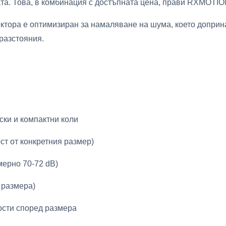
та. Това, в комбинация с достъпната цена, прави RXMOTIO
ктора е оптимизиран за намаляване на шума, което доприн
 разстояния.
ски и компактни коли
ст от конкретния размер)
мерно 70-72 dB)
т размера)
ости според размера