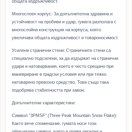
общата издръжливост.
Многослоен корпус: За допълнителна здравина и
устойчивост на пробиви и удар, гумата разполага с
многослойна конструкция на корпуса, която
увеличава общата издръжливост и товароносимост.
Усилени странични стени: Страничните стени са
специално подсилени, за да издържат на странични
удари и натоварвания, което е често срещано при
маневриране в градски условия или при тежко
натоварено превозно средство. Това също така
подобрява стабилността при завои.
Допълнителни характеристики:
Символ "3PMSF" (Three Peak Mountain Snow Flake):
Както вече споменахме, гумата носи този
официален символ, което я прави легална и