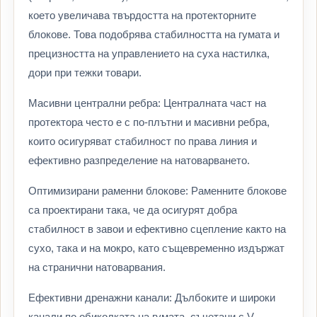
което увеличава твърдостта на протекторните
блокове. Това подобрява стабилността на гумата и
прецизността на управлението на суха настилка,
дори при тежки товари.
Масивни централни ребра: Централната част на
протектора често е с по-плътни и масивни ребра,
които осигуряват стабилност по права линия и
ефективно разпределение на натоварването.
Оптимизирани раменни блокове: Раменните блокове
са проектирани така, че да осигурят добра
стабилност в завои и ефективно сцепление както на
сухо, така и на мокро, като същевременно издържат
на странични натоварвания.
Ефективни дренажни канали: Дълбоките и широки
канали по обиколката на гумата, съчетани с V-