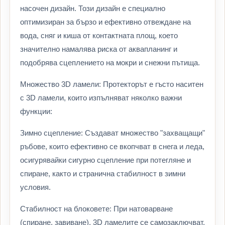
насочен дизайн. Този дизайн е специално
оптимизиран за бързо и ефективно отвеждане на
вода, сняг и киша от контактната площ, което
значително намалява риска от аквапланинг и
подобрява сцеплението на мокри и снежни пътища.
Множество 3D ламели: Протекторът е гъсто наситен
с 3D ламели, които изпълняват няколко важни
функции:
Зимно сцепление: Създават множество "захващащи"
ръбове, които ефективно се вкопчват в снега и леда,
осигурявайки сигурно сцепление при потегляне и
спиране, както и странична стабилност в зимни
условия.
Стабилност на блоковете: При натоварване
(спиране, завиване), 3D ламелите се самозаключват,