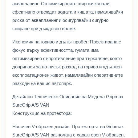
аквапланинг: Оптимизираните широки канали
ефективно отвеждат водата и кишата, намалявайки
риска от аквапланинг и осигурявайки сигурно
спиране при дъждовно време.
Икономия на гориво и дълъг пробег: Проектирана с
фокус върху ефективността, гумата има
оптимизирано съпротивление при търкаляне, което
допринася за по-нисък разход на гориво и удължен
експлоатационен живот, намалявайки оперативните
разходи на вашия автопарк.
Детайлно Техническо Описание на Модела Gripmax
SureGrip A/S VAN
Конструкция на протектора:
Насочен V-образен дизайн: Протекторът на Gripmax
SureGrip A/S VAN разполага с характерен V-образен,