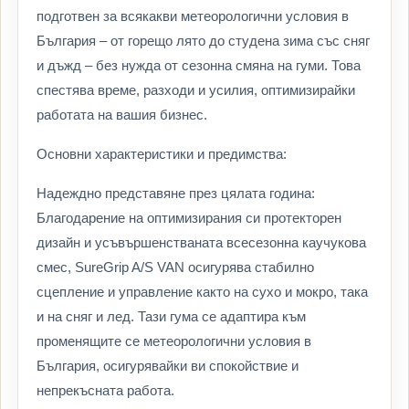
подготвен за всякакви метеорологични условия в
България – от горещо лято до студена зима със сняг
и дъжд – без нужда от сезонна смяна на гуми. Това
спестява време, разходи и усилия, оптимизирайки
работата на вашия бизнес.
Основни характеристики и предимства:
Надеждно представяне през цялата година:
Благодарение на оптимизирания си протекторен
дизайн и усъвършенстваната всесезонна каучукова
смес, SureGrip A/S VAN осигурява стабилно
сцепление и управление както на сухо и мокро, така
и на сняг и лед. Тази гума се адаптира към
променящите се метеорологични условия в
България, осигурявайки ви спокойствие и
непрекъсната работа.