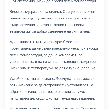
– от екстремно ниски до високи летни температури.
Високо съдържание на силика: Осигурява отличен
баланс между сцепление на мокро и сухо, като
същевременно запазва гъвкавост при ниски
температури за добро сцепление на сняг и лед.
Адаптивност към температура: Сместа е
проектирана да не става прекалено мека при високи
летни температури, за да не компрометира
управлението, и да не става прекалено твърда при
ниски зимни температури, за да не губи сцепление.
Устойчивост на износване: Формулата на сместа е
оптимизирана за дълготрайност и устойчивост на
абразивно износване, което е важно за гуми,
използвани целогодишно при тежки натоварвания.
Намалено съпротивление при търкаляне: Сместа е