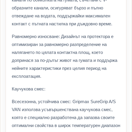
образните канали, осигуряват бързо и пълно
отвеждане на водата, поддържайки максимален
контакт с пътната настилка при дъждовно време.
Равномерно износване: Дизайнът на протектора е
оптимизиран за равномерно разпределение на
налягането по цялата контактна площ, което
допринася за по-дълъг живот на гумата и поддържа
нейните характеристики през целия период на
експлоатация.
Каучукова смес:
Всесезонна, устойчива смес: Gripmax SureGrip A/S
VAN използва усъвършенствана каучукова смес,
която е специално разработена да запазва своите
оптимални свойства в широк температурен диапазон