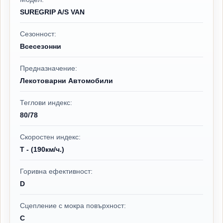
SUREGRIP A/S VAN
Сезонност:
Всесезонни
Предназначение:
Лекотоварни Автомобили
Теглови индекс:
80/78
Скоростен индекс:
T - (190км/ч.)
Горивна ефективност:
D
Сцепление с мокра повърхност:
C