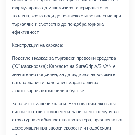
формулирана да минимизира генерирането на
топлина, което води до по-ниско съпротивление при
търкаляне и съответно до по-добра горивна
ефективност.
Конструкция на каркаса:
Подсилен каркас за търговски превозни средства
("C" маркировка): Каркасът на SureGrip A/S VAN е
значително подсилен, за да издържи на високите
натоварвания и налягания, характерни за
лекотоварни автомобили и бусове.
Здрави стоманени колани: Включва няколко слоя
високоякостни стоманени колани, които осигуряват
структурна стабилност на протектора, предпазват от
деформации при високи скорости и подобряват