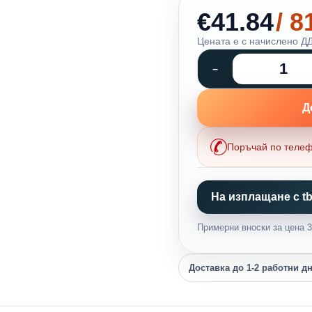
€41.84
/ 
Цената е с начислено ДД
Д
Поръчай по теле
На изплащане с tb
Примерни вноски за цена 32
Доставка до 1-2 работни д