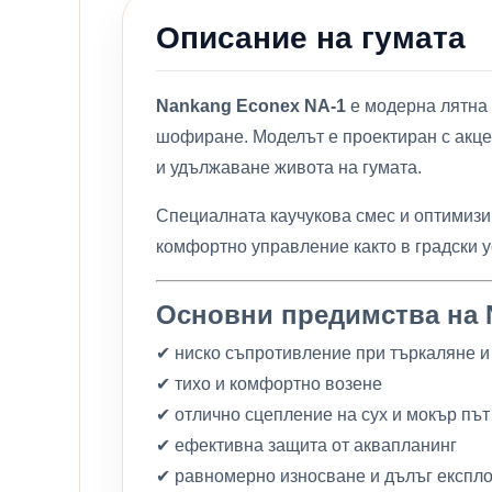
Описание на гумата
Nankang Econex NA-1
е модерна лятна 
шофиране. Моделът е проектиран с акце
и удължаване живота на гумата.
Специалната каучукова смес и оптимизи
комфортно управление както в градски у
Основни предимства на 
✔ ниско съпротивление при търкаляне и
✔ тихо и комфортно возене
✔ отлично сцепление на сух и мокър път
✔ ефективна защита от аквапланинг
✔ равномерно износване и дълъг експл