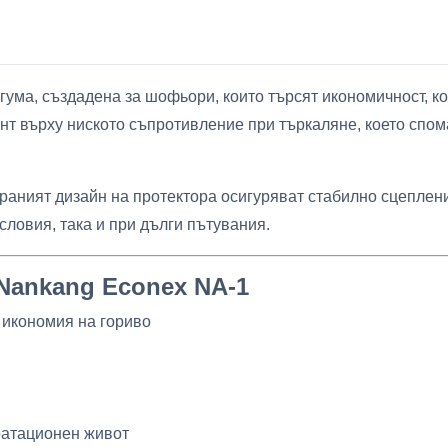
гума, създадена за шофьори, които търсят икономичност, 
нт върху ниското съпротивление при търкаляне, което спом
раният дизайн на протектора осигуряват стабилно сцеплен
словия, така и при дълги пътувания.
Nankang Econex NA-1
 икономия на гориво
оатационен живот