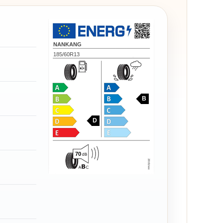
NANKANG
185/60R13
B
D
70