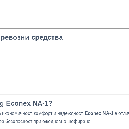
превозни средства
g Econex NA-1?
а икономичност, комфорт и надеждност,
Econex NA-1
е отли
тира безопасност при ежедневно шофиране.