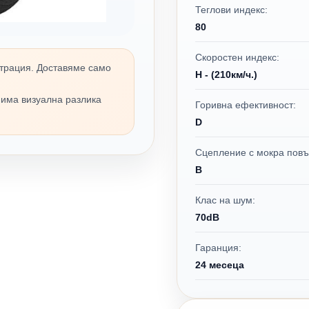
Теглови индекс:
80
Скоростен индекс:
трация. Доставяме само
H - (210км/ч.)
 има визуална разлика
Горивна ефективност:
D
Сцепление с мокра повъ
B
Клас на шум:
70dB
Гаранция:
24 месеца