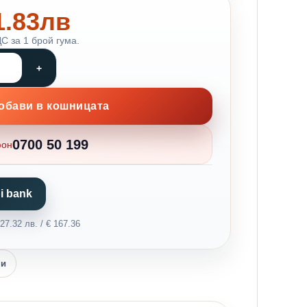
81.83лв
С за 1 брой гума.
обави в кошницата
0700 50 199
фон
i bank
7.32 лв. / € 167.36
ни