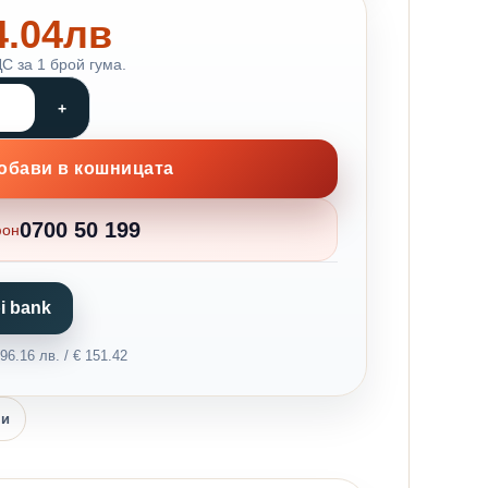
74.04лв
С за 1 брой гума.
обави в кошницата
0700 50 199
фон
i bank
6.16 лв. / € 151.42
ни