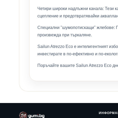
Четири широки надлъжни канала: Тези к
сцепление и предотвратявайки акваплан
Специални "шумопотискащи" жлебове: Пр
произвежда при търкаляне.
Sailun Atrezzo Eco е интелигентният изб
инвестирате в по-ефективно и по-еколо
Поръчайте вашите Sailun Atrezzo Eco дн
ИНФОРМА