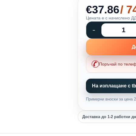
€37.86
/ 
Цената е с начислено ДД
Д
Поръчай по теле
На изплащане с tb
Примерни вноски за цена 29
Доставка до 1-2 работни д