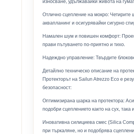
износване, удължавайки живота на гумат
Отлично сцепление на мокро: Четирите 
аквапланинг и осигурявайки сигурно сп
Намален шум и повишен комфорт: Проек
прави пътуването по-приятно и тихо.
Надеждно управление: Твърдите блокове
Детайлно техническо описание на проте
Протекторът на Sailun Atrezzo Eco е ре
безопасност:
Оптимизирана шарка на протектора: Аси
подобри сцеплението както на сух, така и
Иновативна силициева смес (Silica Com
при търкаляне, но и подобрява сцеплени