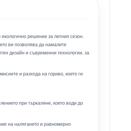
и екологично решение за летния сезон.
оето ви позволява да намалите
ентен дизайн и съвременни технологии, за
исиите и разхода на гориво, което ги
ението при търкаляне, което води до
ние на налягането и равномерно