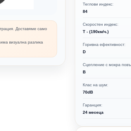
Теглови индекс:
84
Скоростен индекс:
трация. Доставяме само
T - (190км/ч.)
 има визуална разлика
Горивна ефективност:
D
Сцепление с мокра повъ
B
Клас на шум:
70dB
Гаранция:
24 месеца