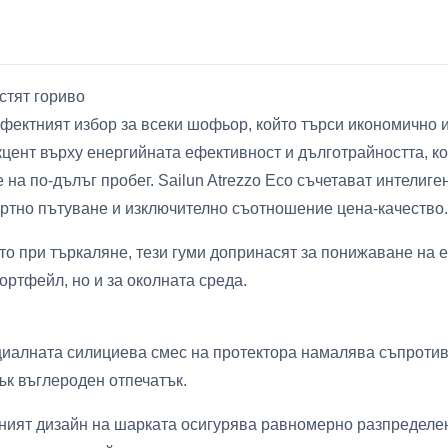
естят гориво
рфектният избор за всеки шофьор, който търси икономично 
кцент върху енергийната ефективност и дълготрайността, к
е на по-дълъг пробег. Sailun Atrezzo Eco съчетават интелиг
ртно пътуване и изключително съотношение цена-качество.
 при търкаляне, тези гуми допринасят за понижаване на ем
ортфейл, но и за околната среда.
алната силициева смес на протектора намалява съпротивл
ък въглероден отпечатък.
ният дизайн на шарката осигурява равномерно разпределе