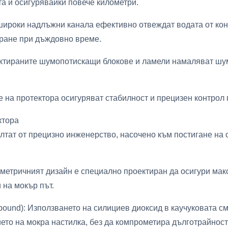
а и осигурявайки повече километри.
широки надлъжни канала ефективно отвеждат водата от кон
иране при дъждовно време.
тираните шумопотискащи блокове и ламели намаляват шума
 на протектора осигуряват стабилност и прецизен контрол
ктора
зултат от прецизно инженерство, насочено към постигане н
метричният дизайн е специално проектиран да осигури макс
 на мокър път.
pound): Използването на силициев диоксид в каучуковата 
ето на мокра настилка, без да компрометира дълготрайност