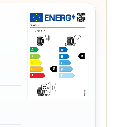
Sailun
175/70R14
B
D
70