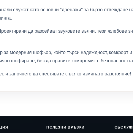
анали служат като основни "дренажи" за бързо отвеждане н
инга.
оектирани да разсейват звуковите вълни, тези жлебове зн
ор за модерния шофьор, който търси надеждност, комфорт и 
гично шофиране, без да правите компромис с безопасността
ес и започнете да спестявате с всяко изминато разстояние!
ЦИЯ
ПОЛЕЗНИ ВРЪЗКИ
ОБСЛУЖ