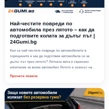
Най-честите повреди по
автомобила през лятото – как да
подготвите колата за дълъг път |
24Gumi.bg
Кои са най-честите повреди по автомобилите в
горещините и как да подготвим автомобила си за
дълъг път през лятото? Лятната жега е сериозно
изпитание за всеки автомобил Лятото е сезонът на
отпуските, дългите пътувания и хилядите километри,
Прочети повече
които много шофьори изминават към морето,
планината или чужбина. Високите температури обаче
не натоварват само водача – те поставят на сериозно
изпитание всички системи на автомобила. Всяка
година хиляди автомобили аварират именно през
летните месеци заради прегряване на двигателя,