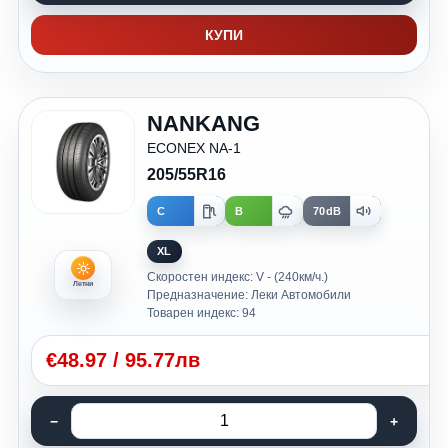
КУПИ
NANKANG
ECONEX NA-1
205/55R16
C
B
70dB
XL
Скоростен индекс: V - (240км/ч.)
Летни
Предназначение: Леки Автомобили
Товарен индекс: 94
€
48.97
/
95.77лв