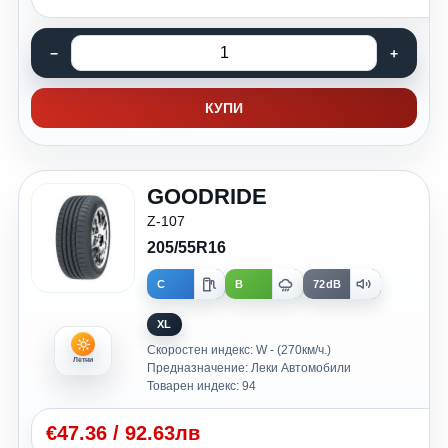
КУПИ
GOODRIDE
Z-107
205/55R16
C
B
72dB
XL
Скоростен индекс: W - (270км/ч.)
Летни
Предназначение: Леки Автомобили
Товарен индекс: 94
€
47.36
/
92.63лв