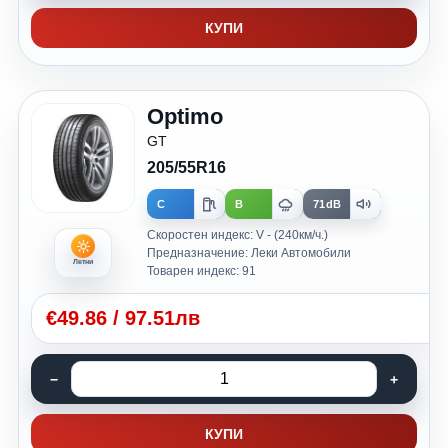
КУПИ
Optimo
GT
205/55R16
C
B
71dB
Скоростен индекс: V - (240км/ч.)
Предназначение: Леки Автомобили
Летни
Товарен индекс: 91
€
49.86
/
97.51лв
КУПИ