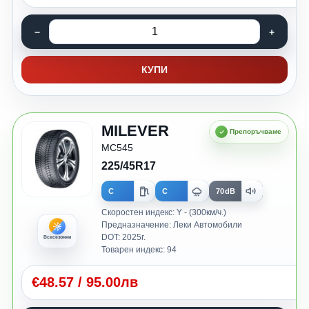
КУПИ
MILEVER
MC545
225/45R17
C
C
70dB
Скоростен индекс: Y - (300км/ч.)
Предназначение: Леки Автомобили
DOT: 2025г.
Всесезонни
Товарен индекс: 94
€
48.57
/
95.00лв