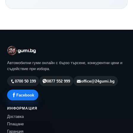
Continental и всички водещи световни производители.
Нашият екип ще ви помогне да изберете най-
подходящия модел според автомобила, стила ви на
шофиране и бюджета ви. Разгледайте актуалните
предложения в 24gumi.bg и се възползвайте от
професионална консултация, конкурентни цени и
бърза доставка до всяка точка на България.
Автомобилни гуми онлайн с бързо търсене, конкурентни цени и
съдействие при избора.
0700 50 199
0877 552 999
office@24gumi.bg
Facebook
ИНФОРМАЦИЯ
Доставка
Плащане
Гаранция