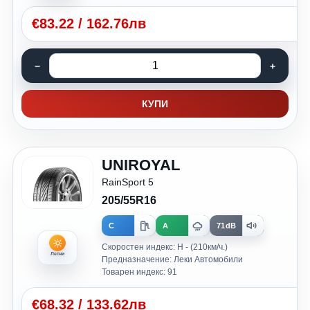
€
83.22
/
162.76лв
КУПИ
UNIROYAL
RainSport 5
205/55R16
C
A
71dB
Скоростен индекс: H - (210км/ч.)
Летни
Предназначение: Леки Автомобили
Товарен индекс: 91
€
68.32
/
133.62лв