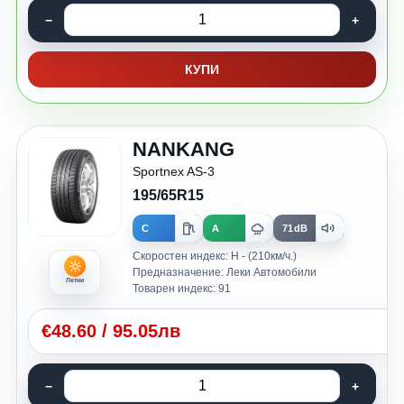
КУПИ
NANKANG
Sportnex AS-3
195/65R15
C
A
71dB
Скоростен индекс: H - (210км/ч.)
Предназначение: Леки Автомобили
Летни
Товарен индекс: 91
€
48.60
/
95.05лв