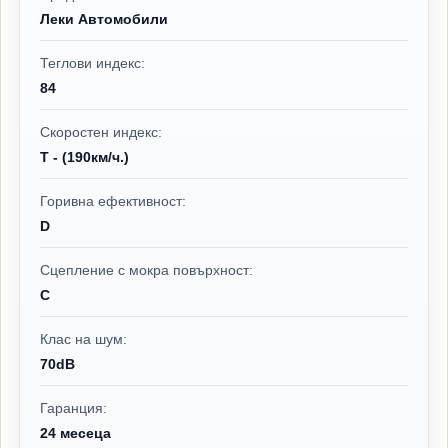
Леки Автомобили
Теглови индекс:
84
Скоростен индекс:
T - (190км/ч.)
Горивна ефективност:
D
Сцепление с мокра повърхност:
C
Клас на шум:
70dB
Гаранция:
24 месеца