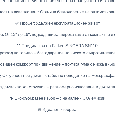
 Управляемост: Висока стабилност на прав участък и в зав
ост на аквапланинг: Отлична благодарение на оптимизира
✅ Пробег: Удължен експлоатационен живот
и: От 13" до 16", подходящи за широка гама от компактни и
🎯 Предимства на Falken SINCERA SN110:
разход на гориво – благодарение на ниското съпротивлени
овишен комфорт при движение – по-тиха гума с ниска виб
️ Сигурност при дъжд – стабилно поведение на мокър асфа
Издръжлива конструкция – равномерно износване и дълъг ж
🌱 Еко-съобразен избор – с намалени CO₂ емисии
🚘 Идеален избор за: