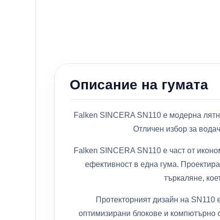
Описание на гумата
Falken SINCERA SN110 е модерна лятна 
Отличен избор за водач
Falken SINCERA SN110 е част от иконом
ефективност в една гума. Проектир
търкаляне, кое
Протекторният дизайн на SN110 
оптимизирани блокове и компютърно с