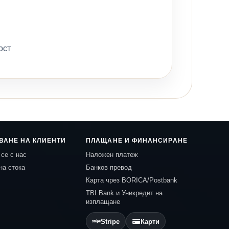
ост
ВАНЕ НА КЛИЕНТИ
ПЛАЩАНЕ И ФИНАНСИРАНЕ
се с нас
Наложен платеж
на стока
Банков превод
Карта чрез BORICA/Postbank
TBI Bank и Уникредит на
изплащане
Stripe
Карти