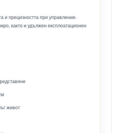
та и прецизността при управление.
кро, както и удължен експлоатационен
представяне
ли
лъг живот