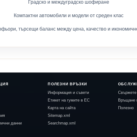
Градско и междуградско шофиране
Компактни автомобили и модели от среден клас
фьори, търсещи баланс между цена, качество и икономичн
ЦИЯ
ПОЛЕЗНИ ВРЪЗКИ
ОБСЛУЖ
Информация и съвети
Свържете 
Етикет на гумите в ЕС
Връщане 
Карта на сайта
Полезно
вия
Sitemap.xml
лични данни
Searchmap.xml