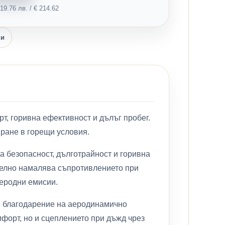
9.76 лв. / € 214.62
ни
т, горивна ефективност и дълъг пробег.
иране в горещи условия.
а безопасност, дълготрайност и горивна
телно намалява съпротивлението при
леродни емисии.
, благодарение на аеродинамично
форт, но и сцеплението при дъжд чрез