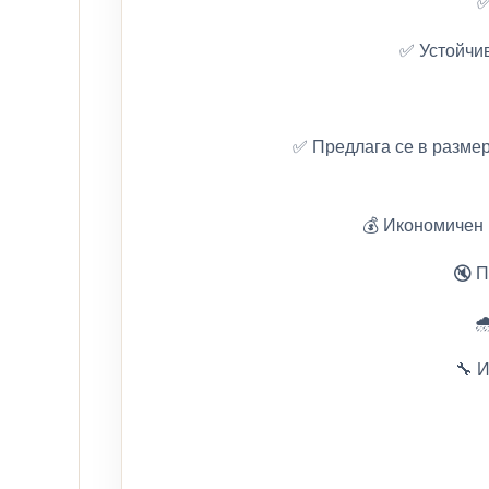
✅
✅ Устойчив
✅ Предлага се в размер
💰 Икономичен 
🔇 П

🔧 