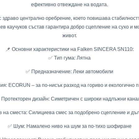
ефективно отвеждане на водата.
с здраво централно оребрение, което повишава стабилност
в каучуков състав гарантира добро сцепление на сухо и мо
живот.
📌 Основни характеристики на Falken SINCERA SN110:
✅ Тип гума: Лятна
✅ Предназначение: Леки автомобили
ия: ECORUN – за по-нисък разход на гориво и екологично 
 Протекторен дизайн: Симетричен с широки надлъжни кана
 на сместа: Силициева смес за подобрено сцепление и дъ
✅ Шум: Намалено ниво на шум за по-тихо шофиране