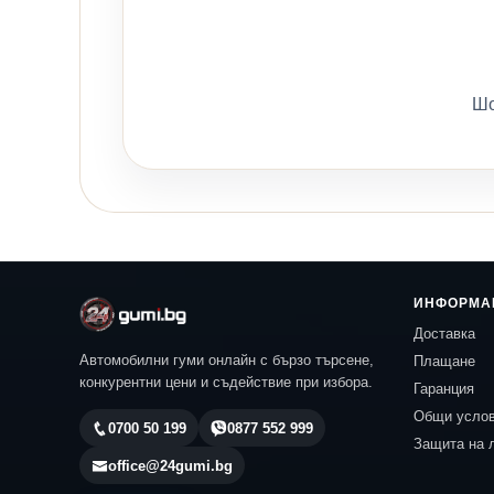
Шо
ИНФОРМА
Доставка
Автомобилни гуми онлайн с бързо търсене,
Плащане
конкурентни цени и съдействие при избора.
Гаранция
Общи усло
0700 50 199
0877 552 999
Защита на 
office@24gumi.bg