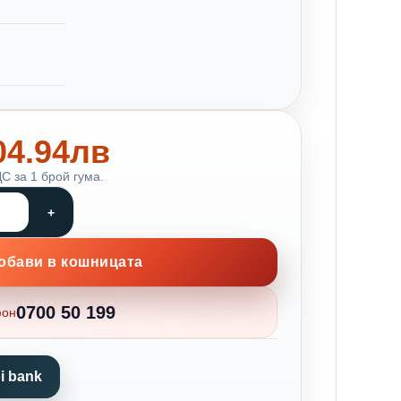
104.94лв
С за 1 брой гума.
обави в кошницата
0700 50 199
фон
i bank