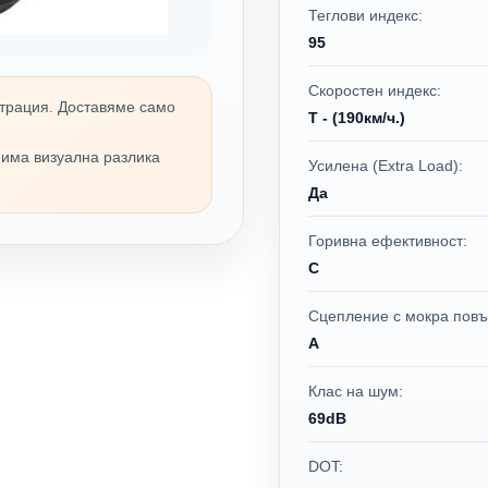
Теглови индекс:
95
Скоростен индекс:
трация. Доставяме само
T - (190км/ч.)
 има визуална разлика
Усилена (Extra Load):
Да
Горивна ефективност:
C
Сцепление с мокра повъ
A
Клас на шум:
69dB
DOT: