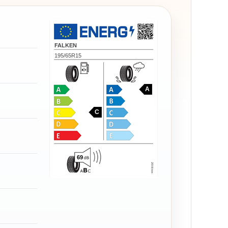
FALKEN
195/65R15
A
C
69