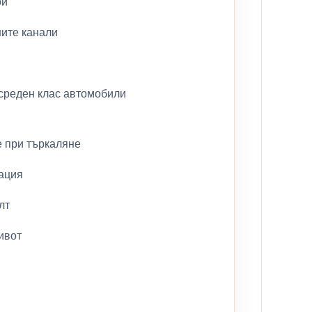
ои
ните канали
 среден клас автомобили
е при търкаляне
рация
лт
ивот