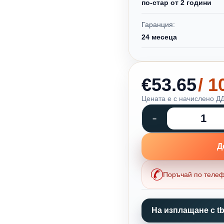
по-стар от 2 години
Гаранция:
24 месеца
€53.65
/ 
Цената е с начислено ДД
Д
Поръчай по теле
На изплащане с tb