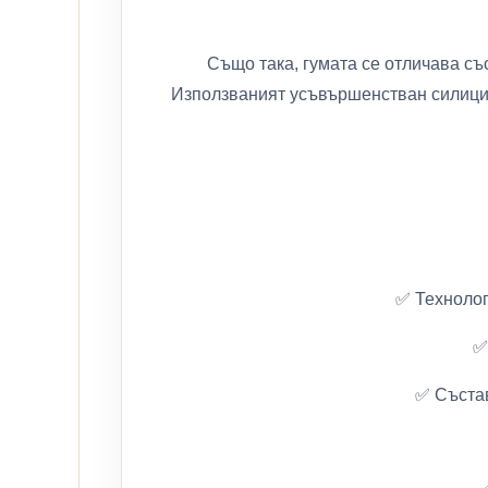
Също така, гумата се отличава съ
Използваният усъвършенстван силицие
✅ Технолог
✅
✅ Състав