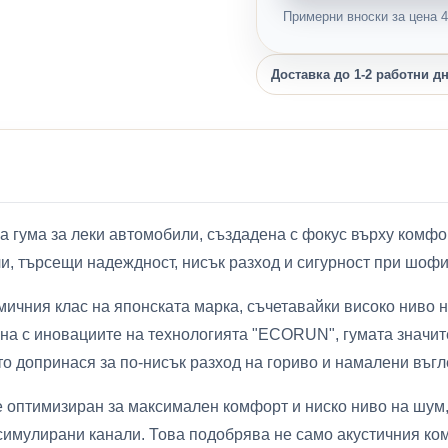
Примерни вноски за цена 41
Доставка до 1-2 работни д
гума за леки автомобили, създадена с фокус върху комфор
и, търсещи надеждност, нисък разход и сигурност при шоф
ичния клас на японската марка, съчетавайки високо ниво н
ана с иновациите на технологията "ECORUN", гумата значи
то допринася за по-нисък разход на гориво и намалени въг
е оптимизиран за максимален комфорт и ниско ниво на шум
имулирани канали. Това подобрява не само акустичния ком