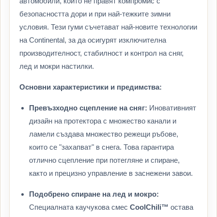
автомобили, които не правят компромис с
безопасността дори и при най-тежките зимни
условия. Тези гуми съчетават най-новите технологии
на Continental, за да осигурят изключителна
производителност, стабилност и контрол на сняг,
лед и мокри настилки.
Основни характеристики и предимства:
Превъзходно сцепление на сняг:
Иновативният
дизайн на протектора с множество канали и
ламели създава множество режещи ръбове,
които се "захапват" в снега. Това гарантира
отлично сцепление при потегляне и спиране,
както и прецизно управление в заснежени завои.
Подобрено спиране на лед и мокро:
Специалната каучукова смес
CoolChili™
остава