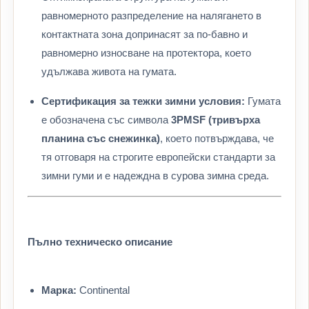
равномерното разпределение на налягането в
контактната зона допринасят за по-бавно и
равномерно износване на протектора, което
удължава живота на гумата.
Сертификация за тежки зимни условия:
Гумата
е обозначена със символа
3PMSF (тривърха
планина със снежинка)
, което потвърждава, че
тя отговаря на строгите европейски стандарти за
зимни гуми и е надеждна в сурова зимна среда.
Пълно техническо описание
Марка:
Continental