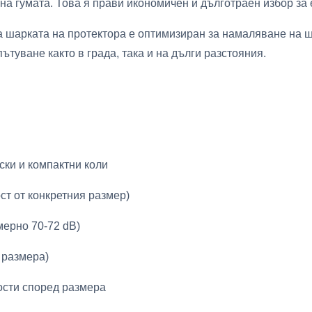
на гумата. Това я прави икономичен и дълготраен избор за
а шарката на протектора е оптимизиран за намаляване на ш
туване както в града, така и на дълги разстояния.
ски и компактни коли
ст от конкретния размер)
мерно 70-72 dB)
т размера)
ости според размера