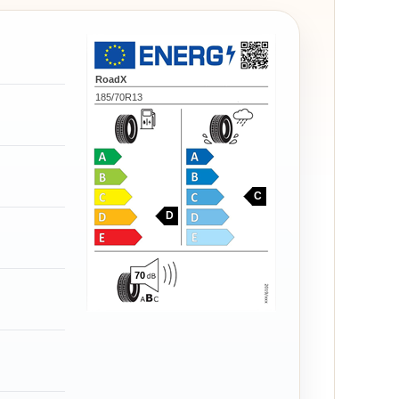
RoadX
185/70R13
C
D
70