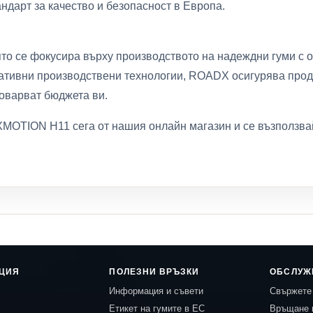
андарт за качество и безопасност в Европа.
то се фокусира върху производството на надеждни гуми с 
вативни производствени технологии, ROADX осигурява проду
товарват бюджета ви.
OTION H11 сега от нашия онлайн магазин и се възползвайт
ЦИЯ
ПОЛЕЗНИ ВРЪЗКИ
ОБСЛУЖ
Информация и съвети
Свържете 
Етикет на гумите в ЕС
Връщане 