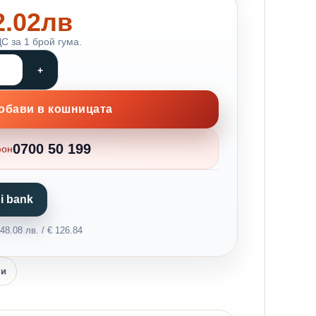
62.02лв
С за 1 брой гума.
обави в кошницата
0700 50 199
фон
i bank
8.08 лв. / € 126.84
ни