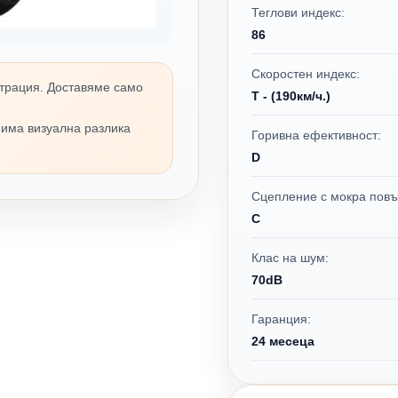
Теглови индекс:
86
Скоростен индекс:
трация. Доставяме само
T - (190км/ч.)
 има визуална разлика
Горивна ефективност:
D
Сцепление с мокра повъ
C
Клас на шум:
70dB
Гаранция:
24 месеца