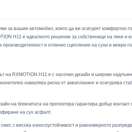
уми за вашия автомобил, които да ви осигурят комфортно пъ
ON H11 е идеалното решение за собственици на леки и ко
 производителност и отлично сцепление на сухи и мокри п
ът на RXMOTION H11 е с насочен дизайн и широки надлъжн
 значително намалява риска от аквапланинг и осигурява ст
айн на блокчетата на протектора гарантира добър контакт с
офиране на сух асфалт.
 смес с висока износоустойчивост и равномерното разпред