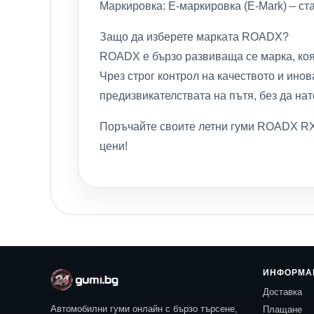
Маркировка: E-маркировка (E-Mark) – ст
Защо да изберете марката ROADX?
ROADX е бързо развиваща се марка, коя
Чрез строг контрол на качеството и ино
предизвикателствата на пътя, без да на
Поръчайте своите летни гуми ROADX RXM
цени!
ИНФОРМА
Доставка
Автомобилни гуми онлайн с бързо търсене,
Плащане