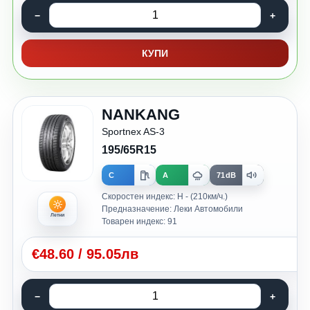
КУПИ
NANKANG
Sportnex AS-3
195/65R15
C
A
71dB
Скоростен индекс: H - (210км/ч.)
Предназначение: Леки Автомобили
Летни
Товарен индекс: 91
€
48.60
/
95.05лв