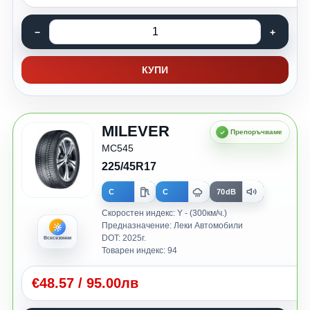
КУПИ
MILEVER
MC545
225/45R17
C
C
70dB
Скоростен индекс: Y - (300км/ч.)
Предназначение: Леки Автомобили
DOT: 2025г.
Всесезонни
Товарен индекс: 94
€
48.57
/
95.00лв