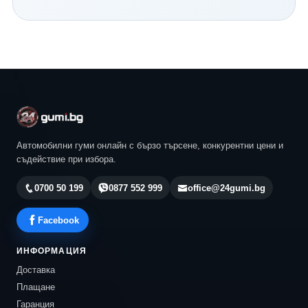
Continental и всички водещи световни производители.
Нашият екип ще ви помогне да изберете най-
подходящия модел според автомобила, стила ви на
шофиране и бюджета ви. Разгледайте актуалните
предложения в 24gumi.bg и се възползвайте от
професионална консултация, конкурентни цени и
бърза доставка до всяка точка на България.
Автомобилни гуми онлайн с бързо търсене, конкурентни цени и
съдействие при избора.
0700 50 199
0877 552 999
office@24gumi.bg
Facebook
ИНФОРМАЦИЯ
Доставка
Плащане
Гаранция