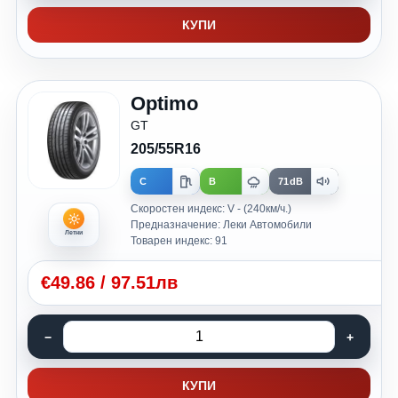
КУПИ
Optimo
GT
205/55R16
C
B
71dB
Скоростен индекс: V - (240км/ч.)
Предназначение: Леки Автомобили
Летни
Товарен индекс: 91
€
49.86
/
97.51лв
КУПИ