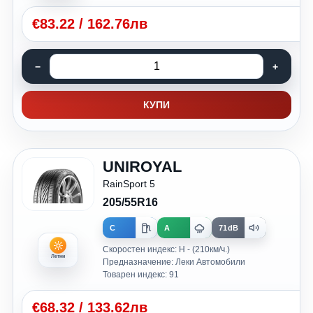
€
83.22
/
162.76лв
КУПИ
UNIROYAL
RainSport 5
205/55R16
C
A
71dB
Скоростен индекс: H - (210км/ч.)
Летни
Предназначение: Леки Автомобили
Товарен индекс: 91
€
68.32
/
133.62лв