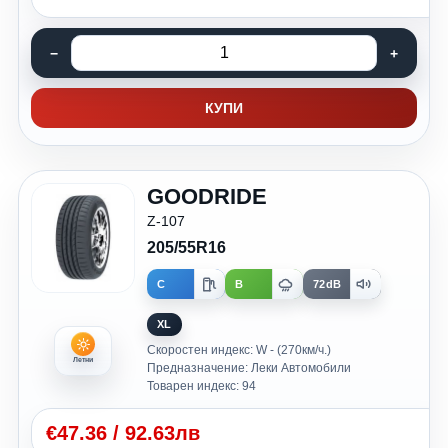
КУПИ
GOODRIDE
Z-107
205/55R16
C
B
72dB
XL
Скоростен индекс: W - (270км/ч.)
Летни
Предназначение: Леки Автомобили
Товарен индекс: 94
€
47.36
/
92.63лв