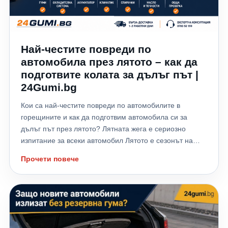
Най-честите повреди по
автомобила през лятото – как да
подготвите колата за дълъг път |
24Gumi.bg
Кои са най-честите повреди по автомобилите в
горещините и как да подготвим автомобила си за
дълъг път през лятото? Лятната жега е сериозно
изпитание за всеки автомобил Лятото е сезонът на
отпуските, дългите пътувания и хилядите километри,
Прочети повече
които много шофьори изминават към морето,
планината или чужбина. Високите температури обаче
не натоварват само водача – те поставят на сериозно
изпитание всички системи на автомобила. Всяка
година хиляди автомобили аварират именно през
летните месеци заради прегряване на двигателя,