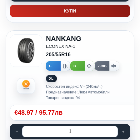
КУПИ
NANKANG
ECONEX NA-1
205/55R16
C
B
70dB
XL
Скоростен индекс: V - (240км/ч.)
Летни
Предназначение: Леки Автомобили
Товарен индекс: 94
€
48.97
/
95.77лв