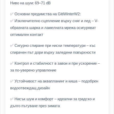
Ниво на шум: 69–71 dB
✅ Основни предимства на GitiWinterW2:
✅ Изключително сцепление върху сняг и лед – V-
образната шарка и ламелната мрежа осигуряват
оптимален контакт
✅ Сигурно спиране при ниски температури – къс
спирачен път дори върху заледени повърхности
✅ Контрол и стабилност в завои и при ускорение –
за по-уверено управление
✅ Устойчивост на аквапланинг и киша – подобрен
водоотвеждащ дизайн
✅ Нисък шум и комфорт – идеални за градско и
дълго пътуване през зимата