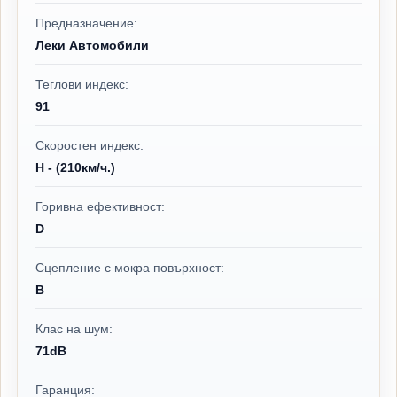
Предназначение:
Леки Автомобили
Теглови индекс:
91
Скоростен индекс:
H - (210км/ч.)
Горивна ефективност:
D
Сцепление с мокра повърхност:
B
Клас на шум:
71dB
Гаранция: