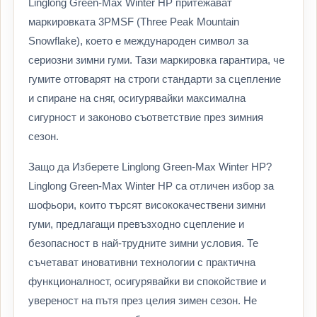
Linglong Green-Max Winter HP притежават
маркировката 3PMSF (Three Peak Mountain
Snowflake), което е международен символ за
сериозни зимни гуми. Тази маркировка гарантира, че
гумите отговарят на строги стандарти за сцепление
и спиране на сняг, осигурявайки максимална
сигурност и законово съответствие през зимния
сезон.
Защо да Изберете Linglong Green-Max Winter HP?
Linglong Green-Max Winter HP са отличен избор за
шофьори, които търсят висококачествени зимни
гуми, предлагащи превъзходно сцепление и
безопасност в най-трудните зимни условия. Те
съчетават иновативни технологии с практична
функционалност, осигурявайки ви спокойствие и
увереност на пътя през целия зимен сезон. Не