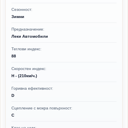
Сезонност:
Зимни
Предназначение:
Леки Автомобили
Теглови индекс:
88
Скоростен индекс:
H - (210км/ч.)
Горивна ефективност:
D
Сцепление с мокра повърхност:
C
Клас на шум: