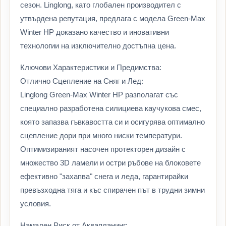
сезон. Linglong, като глобален производител с
утвърдена репутация, предлага с модела Green-Max
Winter HP доказано качество и иновативни
технологии на изключително достъпна цена.
Ключови Характеристики и Предимства:
Отлично Сцепление на Сняг и Лед:
Linglong Green-Max Winter HP разполагат със
специално разработена силициева каучукова смес,
която запазва гъвкавостта си и осигурява оптимално
сцепление дори при много ниски температури.
Оптимизираният насочен протекторен дизайн с
множество 3D ламели и остри ръбове на блоковете
ефективно "захапва" снега и леда, гарантирайки
превъзходна тяга и къс спирачен път в трудни зимни
условия.
Намален Риск от Аквапланинг: