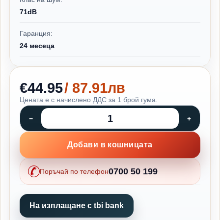
71dB
Гаранция:
24 месеца
€44.95
/ 87.91лв
Цената е с начислено ДДС за 1 брой гума.
Добави в кошницата
0700 50 199
Поръчай по телефон
На изплащане с tbi bank