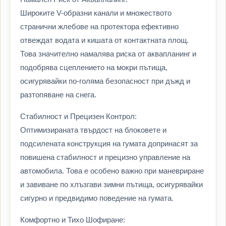
Широките V-образни канали и множеството
странични жлебове на протектора ефективно
отвеждат водата и кишата от контактната площ.
Това значително намалява риска от аквапланинг и
подобрява сцеплението на мокри пътища,
осигурявайки по-голяма безопасност при дъжд и
разтопяване на снега.
Стабилност и Прецизен Контрол:
Оптимизираната твърдост на блоковете и
подсилената конструкция на гумата допринасят за
повишена стабилност и прецизно управление на
автомобила. Това е особено важно при маневриране
и завиване по хлъзгави зимни пътища, осигурявайки
сигурно и предвидимо поведение на гумата.
Комфортно и Тихо Шофиране: