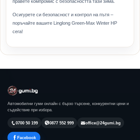
правете компромис с безопасността тази зима.
Осигурете си безопасност и контрол на пътя –
поръчайте вашите Linglong Green-Max Winter HP
сега!
Автомобилни гуми онлайн с бързо търсене, конкурентни цени и
съдействие при избора.
0700 50 199
0877 552 999
office@24gumi.bg
Facebook