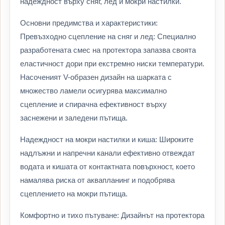
надеждност върху сняг, лед и мокри настилки.
Основни предимства и характеристики:
Превъзходно сцепление на сняг и лед: Специално
разработената смес на протектора запазва своята
еластичност дори при екстремно ниски температури.
Насоченият V-образен дизайн на шарката с
множество ламели осигурява максимално
сцепление и спирачна ефективност върху
заснежени и заледени пътища.
Надеждност на мокри настилки и киша: Широките
надлъжни и напречни канали ефективно отвеждат
водата и кишата от контактната повърхност, което
намалява риска от аквапланинг и подобрява
сцеплението на мокри пътища.
Комфортно и тихо пътуване: Дизайнът на протектора