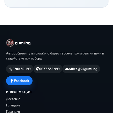
Continental и всички водещи световни производители.
Нашият екип ще ви помогне да изберете най-
подходящия модел според автомобила, стила ви на
шофиране и бюджета ви. Разгледайте актуалните
предложения в 24gumi.bg и се възползвайте от
професионална консултация, конкурентни цени и
бърза доставка до всяка точка на България.
Автомобилни гуми онлайн с бързо търсене, конкурентни цени и
съдействие при избора.
0700 50 199
0877 552 999
office@24gumi.bg
Facebook
ИНФОРМАЦИЯ
Доставка
Плащане
Гаранция