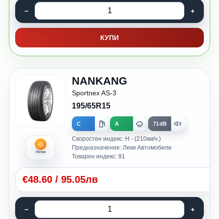
КУПИ
NANKANG
Sportnex AS-3
195/65R15
C
A
71dB
Скоростен индекс: H - (210км/ч.)
Предназначение: Леки Автомобили
Летни
Товарен индекс: 91
€
48.60
/
95.05лв