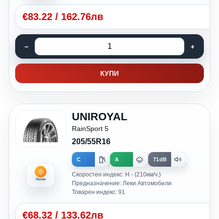
€
83.22
/
162.76лв
КУПИ
UNIROYAL
RainSport 5
205/55R16
C
A
71dB
Скоростен индекс: H - (210км/ч.)
Летни
Предназначение: Леки Автомобили
Товарен индекс: 91
€
68.32
/
133.62лв