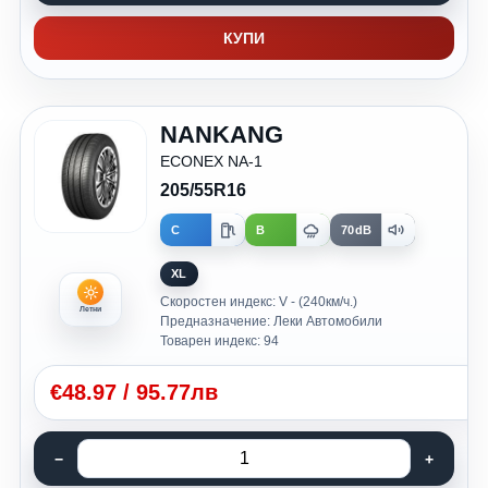
КУПИ
NANKANG
ECONEX NA-1
205/55R16
C
B
70dB
XL
Скоростен индекс: V - (240км/ч.)
Летни
Предназначение: Леки Автомобили
Товарен индекс: 94
€
48.97
/
95.77лв