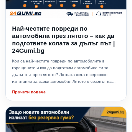
Най-честите повреди по
автомобила през лятото – как да
подготвите колата за дълъг път |
24Gumi.bg
Кои са най-честите повреди по автомобилите в
горещините и как да подготвим автомобила си за
дълъг път през лятото? Лятната жега е сериозно
изпитание за всеки автомобил Лятото е сезонът на
отпуските, дългите пътувания и хилядите километри,
Прочети повече
които много шофьори изминават към морето,
планината или чужбина. Високите температури обаче
не натоварват само водача – те поставят на сериозно
изпитание всички системи на автомобила. Всяка
година хиляди автомобили аварират именно през
летните месеци заради прегряване на двигателя,