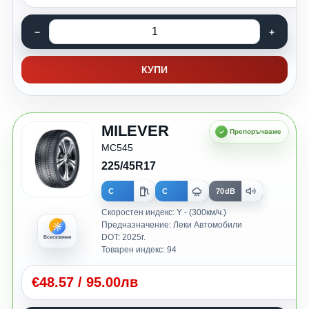
КУПИ
MILEVER
MC545
225/45R17
C
C
70dB
Скоростен индекс: Y - (300км/ч.)
Предназначение: Леки Автомобили
DOT: 2025г.
Всесезонни
Товарен индекс: 94
€
48.57
/
95.00лв