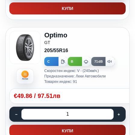
КУПИ
Optimo
GT
205/55R16
C
B
71dB
Скоростен индекс: V - (240км/ч.)
Предназначение: Леки Автомобили
Летни
Товарен индекс: 91
€
49.86
/
97.51лв
КУПИ