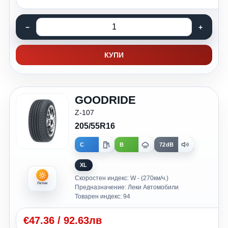
КУПИ
GOODRIDE
Z-107
205/55R16
C
B
72dB
XL
Скоростен индекс: W - (270км/ч.)
Летни
Предназначение: Леки Автомобили
Товарен индекс: 94
€
47.36
/
92.63лв