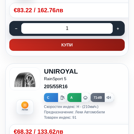
€
83.22
/
162.76лв
КУПИ
UNIROYAL
RainSport 5
205/55R16
C
A
71dB
Скоростен индекс: H - (210км/ч.)
Летни
Предназначение: Леки Автомобили
Товарен индекс: 91
€
68.32
/
133.62лв