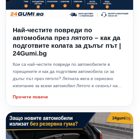
Най-честите повреди по
автомобила през лятото – как да
подготвите колата за дълъг път |
24Gumi.bg
Кои са най-честите повреди по автомобилите в
горещините и как да подготвим автомобила си за
дълъг път през лятото? Лятната жега е сериозно
изпитание за всеки автомобил Лятото е сезонът на
отпуските, дългите пътувания и хилядите километри,
Прочети повече
които много шофьори изминават към морето,
планината или чужбина. Високите температури обаче
не натоварват само водача – те поставят на сериозно
изпитание всички системи на автомобила. Всяка
година хиляди автомобили аварират именно през
летните месеци заради прегряване на двигателя,