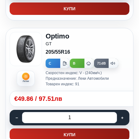
КУПИ
Optimo
GT
205/55R16
C
B
71dB
Скоростен индекс: V - (240км/ч.)
Предназначение: Леки Автомобили
Летни
Товарен индекс: 91
€
49.86
/
97.51лв
КУПИ