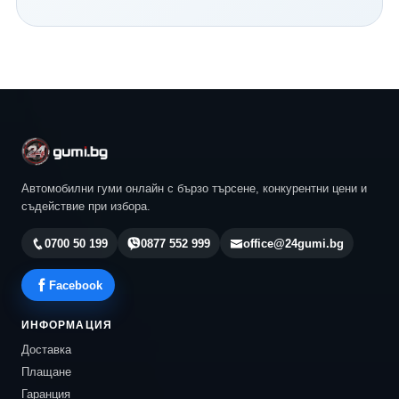
Continental и всички водещи световни производители.
Нашият екип ще ви помогне да изберете най-
подходящия модел според автомобила, стила ви на
шофиране и бюджета ви. Разгледайте актуалните
предложения в 24gumi.bg и се възползвайте от
професионална консултация, конкурентни цени и
бърза доставка до всяка точка на България.
Автомобилни гуми онлайн с бързо търсене, конкурентни цени и
съдействие при избора.
0700 50 199
0877 552 999
office@24gumi.bg
Facebook
ИНФОРМАЦИЯ
Доставка
Плащане
Гаранция