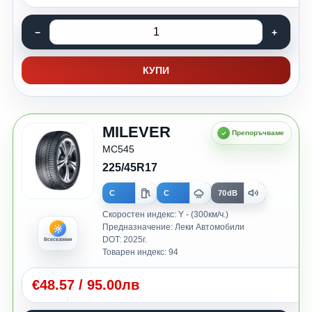
КУПИ
MILEVER
MC545
225/45R17
C
C
70dB
Скоростен индекс: Y - (300км/ч.)
Предназначение: Леки Автомобили
DOT: 2025г.
Всесезонни
Товарен индекс: 94
€
48.57
/
95.00лв