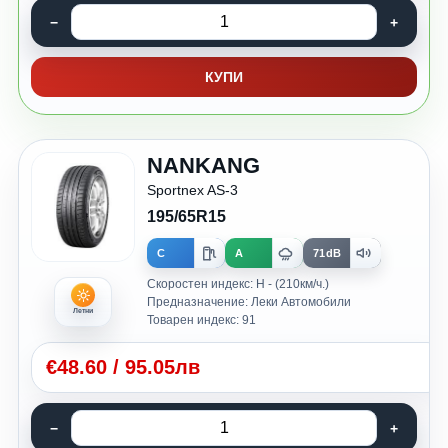
КУПИ
NANKANG
Sportnex AS-3
195/65R15
C
A
71dB
Скоростен индекс: H - (210км/ч.)
Предназначение: Леки Автомобили
Летни
Товарен индекс: 91
€
48.60
/
95.05лв