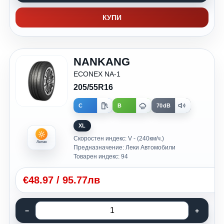
КУПИ
NANKANG
ECONEX NA-1
205/55R16
C
B
70dB
XL
Скоростен индекс: V - (240км/ч.)
Летни
Предназначение: Леки Автомобили
Товарен индекс: 94
€
48.97
/
95.77лв