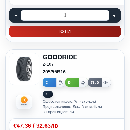
КУПИ
GOODRIDE
Z-107
205/55R16
C
B
72dB
XL
Скоростен индекс: W - (270км/ч.)
Летни
Предназначение: Леки Автомобили
Товарен индекс: 94
€
47.36
/
92.63лв