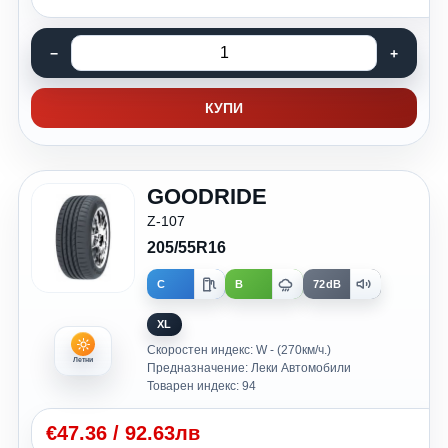
КУПИ
GOODRIDE
Z-107
205/55R16
C
B
72dB
XL
Скоростен индекс: W - (270км/ч.)
Летни
Предназначение: Леки Автомобили
Товарен индекс: 94
€
47.36
/
92.63лв