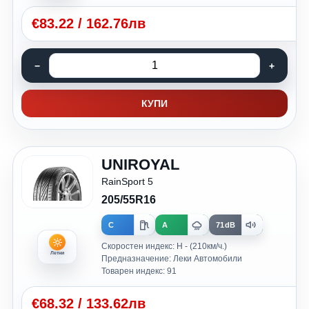
€
83.22
/
162.76лв
КУПИ
UNIROYAL
RainSport 5
205/55R16
C
A
71dB
Скоростен индекс: H - (210км/ч.)
Летни
Предназначение: Леки Автомобили
Товарен индекс: 91
€
68.32
/
133.62лв