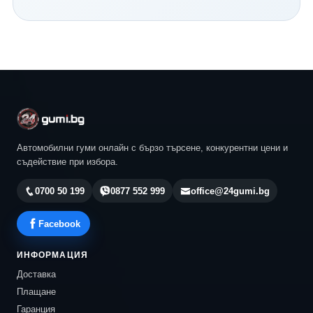
Continental и всички водещи световни производители.
Нашият екип ще ви помогне да изберете най-
подходящия модел според автомобила, стила ви на
шофиране и бюджета ви. Разгледайте актуалните
предложения в 24gumi.bg и се възползвайте от
професионална консултация, конкурентни цени и
бърза доставка до всяка точка на България.
Автомобилни гуми онлайн с бързо търсене, конкурентни цени и
съдействие при избора.
0700 50 199
0877 552 999
office@24gumi.bg
Facebook
ИНФОРМАЦИЯ
Доставка
Плащане
Гаранция