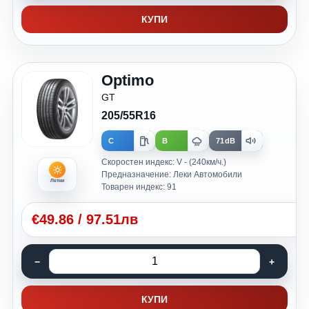
КУПИ
Optimo
GT
205/55R16
C
B
71dB
Скоростен индекс: V - (240км/ч.)
Предназначение: Леки Автомобили
Летни
Товарен индекс: 91
€
49.86
/
97.51лв
КУПИ