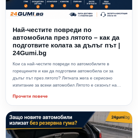
Най-честите повреди по
автомобила през лятото – как да
подготвите колата за дълъг път |
24Gumi.bg
Кои са най-честите повреди по автомобилите в
горещините и как да подготвим автомобила си за
дълъг път през лятото? Лятната жега е сериозно
изпитание за всеки автомобил Лятото е сезонът на
отпуските, дългите пътувания и хилядите километри,
Прочети повече
които много шофьори изминават към морето,
планината или чужбина. Високите температури обаче
не натоварват само водача – те поставят на сериозно
изпитание всички системи на автомобила. Всяка
година хиляди автомобили аварират именно през
летните месеци заради прегряване на двигателя,