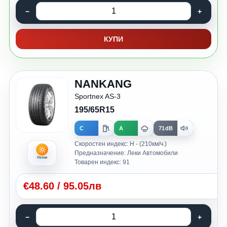
КУПИ
NANKANG
Sportnex AS-3
195/65R15
C
A
71dB
Скоростен индекс: H - (210км/ч.)
Предназначение: Леки Автомобили
Летни
Товарен индекс: 91
€
48.60
/
95.05лв