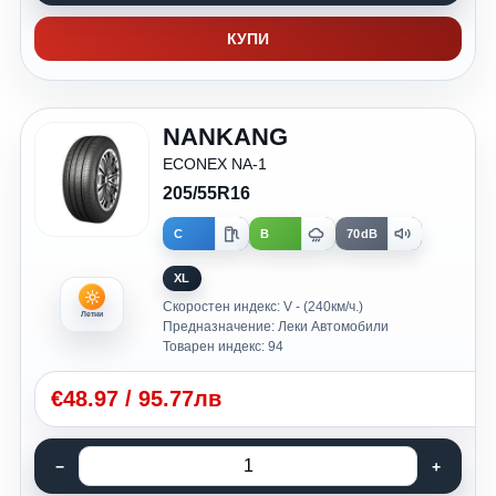
КУПИ
NANKANG
ECONEX NA-1
205/55R16
C
B
70dB
XL
Скоростен индекс: V - (240км/ч.)
Летни
Предназначение: Леки Автомобили
Товарен индекс: 94
€
48.97
/
95.77лв