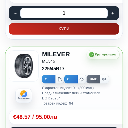
КУПИ
MILEVER
MC545
225/45R17
C
C
70dB
Скоростен индекс: Y - (300км/ч.)
Предназначение: Леки Автомобили
DOT: 2025г.
Всесезонни
Товарен индекс: 94
€
48.57
/
95.00лв