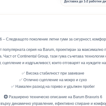
Доставка до 1-2 работни д
 6 – Следващото поколение летни гуми за сигурност, комфо
от популярната серия на Barum, проектиран за максимално 
. Част от Continental Group, тази гума съчетава технологии 
 сцепление и издръжливост, които отговарят на нуждите 
✅ Висока стабилност при завиване
✅ Отлично сцепление на мокро и сухо
✅ Намален разход на гориво и удължен пробег
🛞 Разширено техническо описание на Barum Bravuris 6
нт върху динамично управление, ефективно спиране и комфор