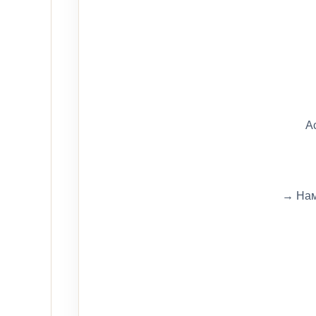
А
→ Нам