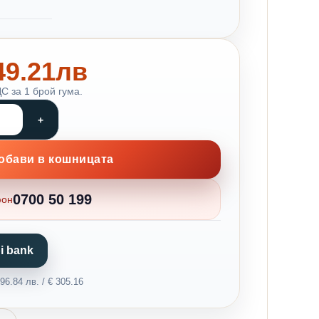
149.21лв
С за 1 брой гума.
обави в кошницата
0700 50 199
фон
i bank
6.84 лв. / € 305.16