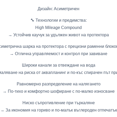
Дизайн: Асиметричен
🔧 Технологии и предимства:
High Mileage Compound
→ Устойчив каучук за удължен живот на протектора
симетрична шарка на протектора с прецизни раменни блоко
→ Отлична управляемост и контрол при завиване
Широки канали за отвеждане на вода
аляване на риска от аквапланинг и по-къс спирачен път пр
Равномерно разпределение на налягането
→ По-тихо и комфортно шофиране с по-малко износване
Ниско съпротивление при търкаляне
→ За икономия на гориво и по-малък въглероден отпечатък