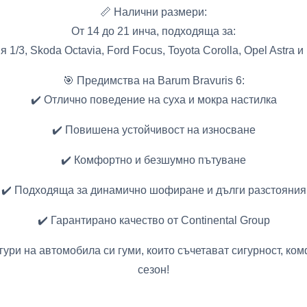
📏 Налични размери:
От 14 до 21 инча, подходяща за:
 1/3, Skoda Octavia, Ford Focus, Toyota Corolla, Opel Astra 
🎯 Предимства на Barum Bravuris 6:
✔️ Отлично поведение на суха и мокра настилка
✔️ Повишена устойчивост на износване
✔️ Комфортно и безшумно пътуване
✔️ Подходяща за динамично шофиране и дълги разстояния
✔️ Гарантирано качество от Continental Group
игури на автомобила си гуми, които съчетават сигурност, ко
сезон!