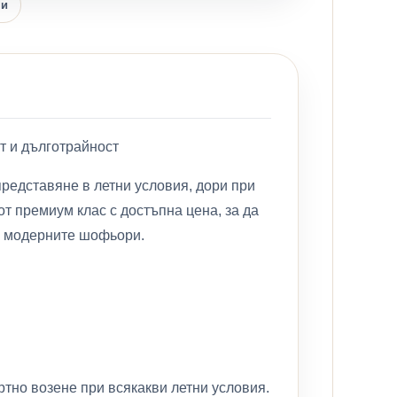
ни
рт и дълготрайност
представяне в летни условия, дори при
от премиум клас с достъпна цена, за да
на модерните шофьори.
тно возене при всякакви летни условия.