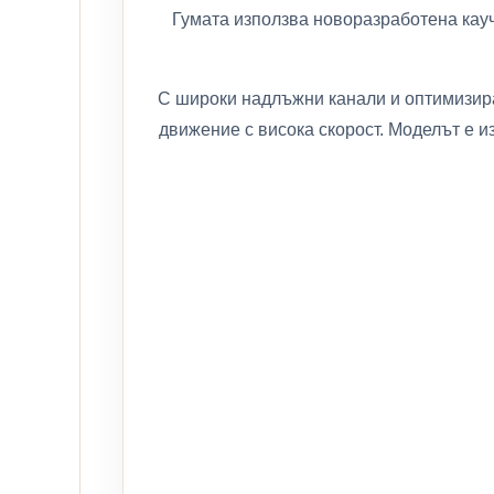
Гумата използва новоразработена кауч
С широки надлъжни канали и оптимизиран
движение с висока скорост. Моделът е и