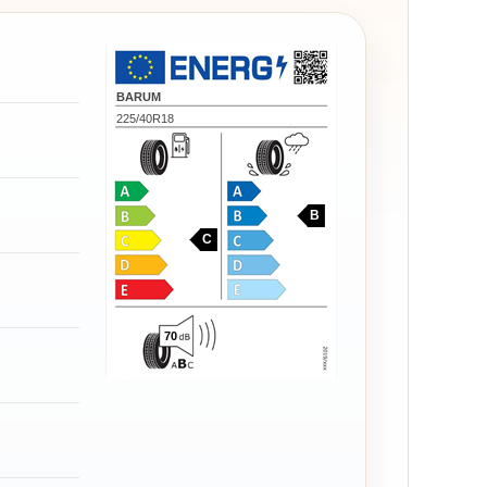
BARUM
225/40R18
B
C
70