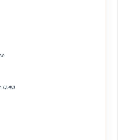
ве
и дъжд