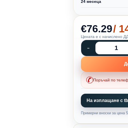
24 месеца
€76.29
/ 
Цената е с начислено ДД
Д
Поръчай по теле
На изплащане с tb
Примерни вноски за цена 59