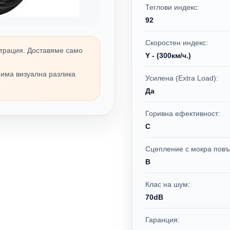
Теглови индекс:
92
Скоростен индекс:
трация. Доставяме само
Y - (300км/ч.)
 има визуална разлика
Усилена (Extra Load):
Да
Горивна ефективност:
C
Сцепление с мокра повъ
B
Клас на шум:
70dB
Гаранция: