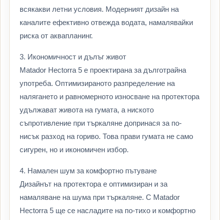
всякакви летни условия. Модерният дизайн на
каналите ефективно отвежда водата, намалявайки
риска от аквапланинг.
3. Икономичност и дълъг живот
Matador Hectorra 5 е проектирана за дълготрайна
употреба. Оптимизираното разпределение на
налягането и равномерното износване на протектора
удължават живота на гумата, а ниското
съпротивление при търкаляне допринася за по-
нисък разход на гориво. Това прави гумата не само
сигурен, но и икономичен избор.
4. Намален шум за комфортно пътуване
Дизайнът на протектора е оптимизиран и за
намаляване на шума при търкаляне. С Matador
Hectorra 5 ще се насладите на по-тихо и комфортно