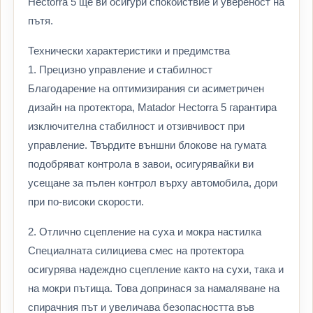
Hectorra 5 ще ви осигури спокойствие и увереност на
пътя.
Технически характеристики и предимства
1. Прецизно управление и стабилност
Благодарение на оптимизирания си асиметричен
дизайн на протектора, Matador Hectorra 5 гарантира
изключителна стабилност и отзивчивост при
управление. Твърдите външни блокове на гумата
подобряват контрола в завои, осигурявайки ви
усещане за пълен контрол върху автомобила, дори
при по-високи скорости.
2. Отлично сцепление на суха и мокра настилка
Специалната силициева смес на протектора
осигурява надеждно сцепление както на сухи, така и
на мокри пътища. Това допринася за намаляване на
спирачния път и увеличава безопасността във