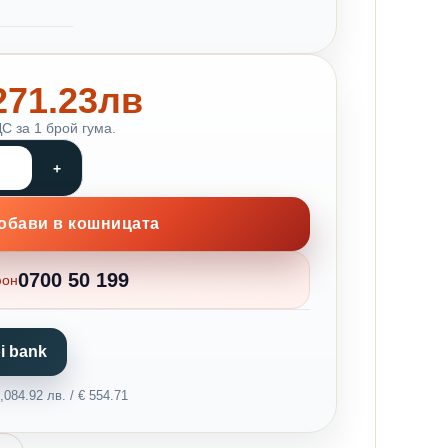
 271.23лв
С за 1 брой гума.
обави в кошницата
0700 50 199
фон
i bank
084.92 лв. / € 554.71