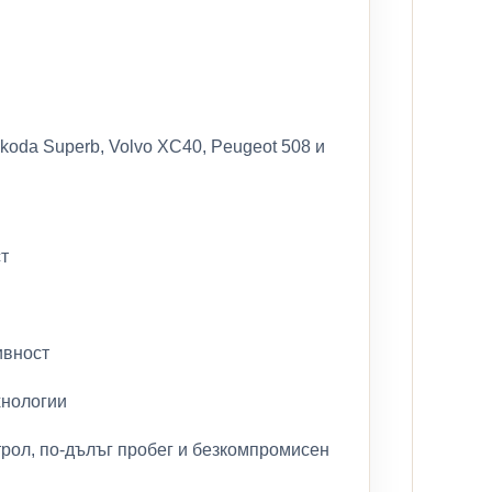
Skoda Superb, Volvo XC40, Peugeot 508 и
т
ивност
хнологии
трол, по-дълъг пробег и безкомпромисен