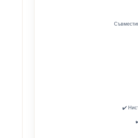
Съвместим
✔️ Нис
✔