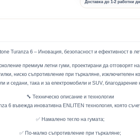
Доставка до 1-2 работни д
stone Turanza 6 – Иновация, безопасност и ефективност в ле
 поколение премиум летни гуми, проектирани да отговорят 
илки, ниско съпротивление при търкаляне, изключителен к
ли и седани, така и за електромобили и SUV, благодарение
🔧 Техническо описание и технологии
nza 6 въвежда иновативна ENLITEN технология, която съче
✅ Намалено тегло на гумата;
✅ По-малко съпротивление при търкаляне;