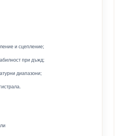
ление и сцепление;
абилност при дъжд;
атурни диапазони;
гистрала.
или