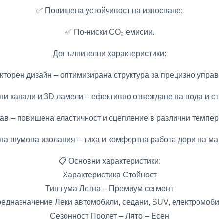
✅ Повишена устойчивост на износване;
✅ По-ниски CO₂ емисии.
Допълнителни характеристики:
кторен дизайн – оптимизирана структура за прецизно управ
и канали и 3D ламели – ефективно отвеждане на вода и ст
тав – повишена еластичност и сцепление в различни темпер
а шумова изолация – тиха и комфортна работа дори на ма
📋 Основни характеристики:
Характеристика Стойност
Тип гума Летна – Премиум сегмент
едназначение Леки автомобили, седани, SUV, електромоб
Сезонност Пролет – Лято – Есен