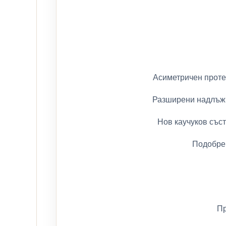
Асиметричен проте
Разширени надлъжн
Нов каучуков със
Подобрен
Пр