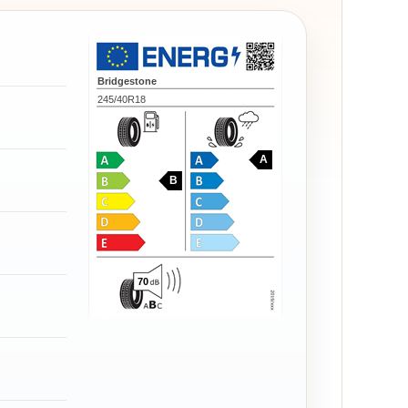
Bridgestone
245/40R18
A
B
70