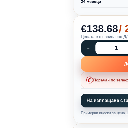
24 месеца
€138.68
/
Цената е с начислено ДД
Д
Поръчай по теле
На изплащане с tb
Примерни вноски за цена 1,