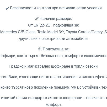
✔️ Безопасност и контрол при всякакви летни условия
📏 Налични размери:
От 16" до 21", подходяща за:
 Mercedes C/E-Class, Tesla Model 3/Y, Toyota Corolla/Camry, 
други леки и електрически автомобили.
🎯 Подходяща за:
Шофьори, които търсят безопасност, комфорт и икономичнос
Градско и магистрално шофиране в топли сезони
ромобили, изискващи ниско съпротивление и висока ефект
 които търсят ново поколение премиум гума с устойчиви те
 и изпитай новия стандарт в лятното шофиране – повече кон
комфорт.