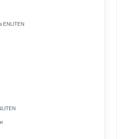
та ENLITEN
ENLITEN
ти