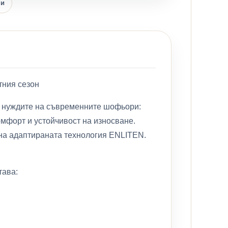
ни
тния сезон
на нуждите на съвременните шофьори:
омфорт и устойчивост на износване.
 на адаптираната технология ENLITEN.
тава: