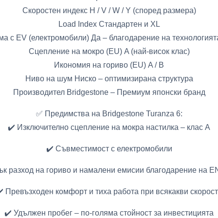
Скоростен индекс H / V / W / Y (според размера)
Load Index Стандартен и XL
а с EV (електромобили) Да – благодарение на технология
Сцепление на мокро (EU) A (най-висок клас)
Икономия на гориво (EU) A / B
Ниво на шум Ниско – оптимизирана структура
Производител Bridgestone – Премиум японски бранд
✅ Предимства на Bridgestone Turanza 6:
✔️ Изключително сцепление на мокра настилка – клас A
✔️ Съвместимост с електромобили
ък разход на гориво и намалени емисии благодарение на 
️ Превъзходен комфорт и тиха работа при всякакви скорос
✔️ Удължен пробег – по-голяма стойност за инвестицията