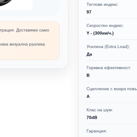
Теглови индекс:
97
Скоростен индекс:
трация. Доставяме само
Y - (300км/ч.)
 има визуална разлика
Усилена (Extra Load):
Да
Горивна ефективност:
B
Сцепление с мокра повъ
A
Клас на шум:
70dB
Гаранция: