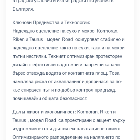
в градски условия и извънградски пътувания в
България.
Ключови Предимства и Технологии:
Надеждно сцепление на сухо и мокро: Kormoran,
Riken и Taurus , модел Road осигуряват стабилно и
надеждно сцепление както на сухи, така и на мокри
пътни настилки. Техният оптимизиран протекторен
дизайн с ефективни надлъжни и напречни канали
бързо отвежда водата от контактната площ. Това
намалява риска от аквапланинг и допринася за по-
къс спирачен път и по-добър контрол при дъжд,
повишавайки общата безопасност.
Дълъг живот и икономичност: Kormoran, Riken и
Taurus , модел Road са проектирани с акцент върху
издръжливостта и дългия експлоатационен живот.
Оптимизираното разпределение на налягането по