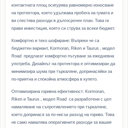
контактната площ осигурява равномерно износване
на протектора, което удължава пробега на гумата и
ви спестява разходи в дългосрочен план. Това ги
прави инвестиция, която си струва за всеки бюджет.
Комфортно и тихо шофиране: Въпреки че са
бюджетен вариант, Kormoran, Riken и Taurus , модел
Road предлагат комфортно пътуване за ежедневна
употреба. Дизайнът на протектора е оптимизиран да
минимизира шума при търкаляне, допринасяйки за
по-приятна и спокойна атмосфера в купето.
Оптимизирана горивна ефективност: Kormoran,
Riken и Taurus , модел Road са разработени с цел
намаляване на съпротивлението при търкаляне,
което допринася за по-нисък разход на гориво. Това
не само намалява оперативните разходи за вашия