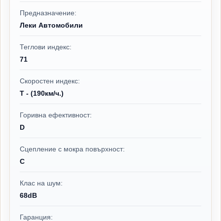
Предназначение:
Леки Автомобили
Теглови индекс:
71
Скоростен индекс:
T - (190км/ч.)
Горивна ефективност:
D
Сцепление с мокра повърхност:
C
Клас на шум:
68dB
Гаранция: