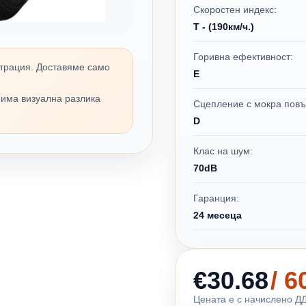
Скоростен индекс:
T - (190км/ч.)
Горивна ефективност:
трация. Доставяме само
E
 има визуална разлика
Сцепление с мокра повъ
D
Клас на шум:
70dB
Гаранция:
24 месеца
€30.68
/ 
Цената е с начислено ДД