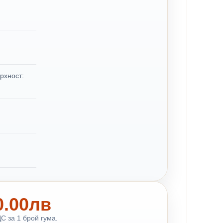
рхност:
60.00лв
С за 1 брой гума.