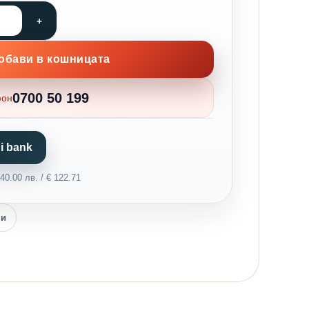
обави в кошницата
0700 50 199
фон
i bank
0.00 лв. / € 122.71
ни