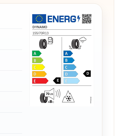
DYNAMO
155/70R13
D
E
70