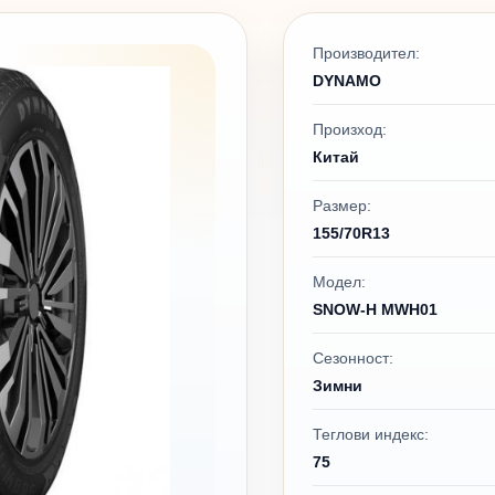
Производител:
DYNAMO
Произход:
Китай
Размер:
155/70R13
Модел:
SNOW-H MWH01
Сезонност:
Зимни
Теглови индекс:
75