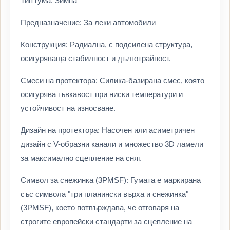
Тип гума: Зимна
Предназначение: За леки автомобили
Конструкция: Радиална, с подсилена структура,
осигуряваща стабилност и дълготрайност.
Смеси на протектора: Силика-базирана смес, която
осигурява гъвкавост при ниски температури и
устойчивост на износване.
Дизайн на протектора: Насочен или асиметричен
дизайн с V-образни канали и множество 3D ламели
за максимално сцепление на сняг.
Символ за снежинка (3PMSF): Гумата е маркирана
със символа "три планински върха и снежинка"
(3PMSF), което потвърждава, че отговаря на
строгите европейски стандарти за сцепление на