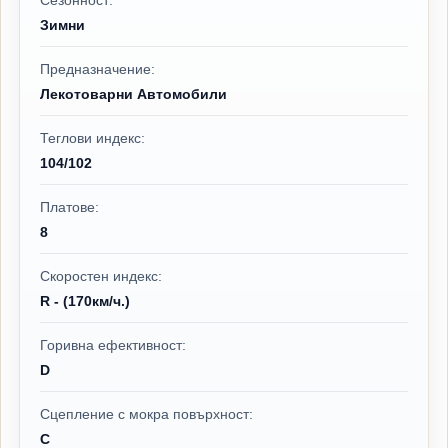
Сезонност:
Зимни
Предназначение:
Лекотоварни Автомобили
Теглови индекс:
104/102
Платове:
8
Скоростен индекс:
R - (170км/ч.)
Горивна ефективност:
D
Сцепление с мокра повърхност:
C