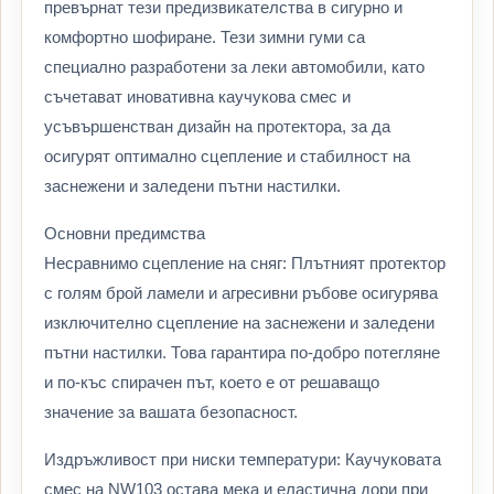
превърнат тези предизвикателства в сигурно и
комфортно шофиране. Тези зимни гуми са
специално разработени за леки автомобили, като
съчетават иновативна каучукова смес и
усъвършенстван дизайн на протектора, за да
осигурят оптимално сцепление и стабилност на
заснежени и заледени пътни настилки.
Основни предимства
Несравнимо сцепление на сняг: Плътният протектор
с голям брой ламели и агресивни ръбове осигурява
изключително сцепление на заснежени и заледени
пътни настилки. Това гарантира по-добро потегляне
и по-къс спирачен път, което е от решаващо
значение за вашата безопасност.
Издръжливост при ниски температури: Каучуковата
смес на NW103 остава мека и еластична дори при