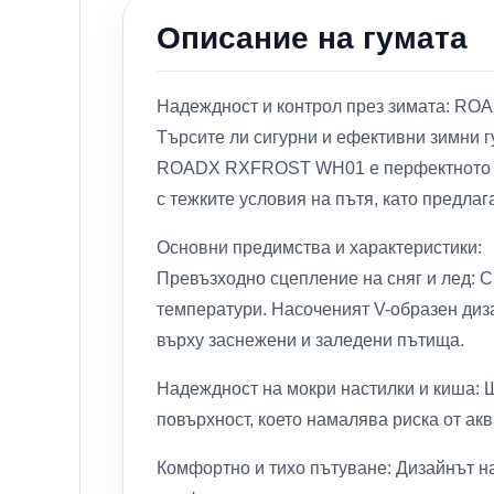
Описание на гумата
Надеждност и контрол през зимата: 
Търсите ли сигурни и ефективни зимни гу
ROADX RXFROST WH01 е перфектното реш
с тежките условия на пътя, като предлаг
Основни предимства и характеристики:
Превъзходно сцепление на сняг и лед: С
температури. Насоченият V-образен диз
върху заснежени и заледени пътища.
Надеждност на мокри настилки и киша: 
повърхност, което намалява риска от ак
Комфортно и тихо пътуване: Дизайнът на