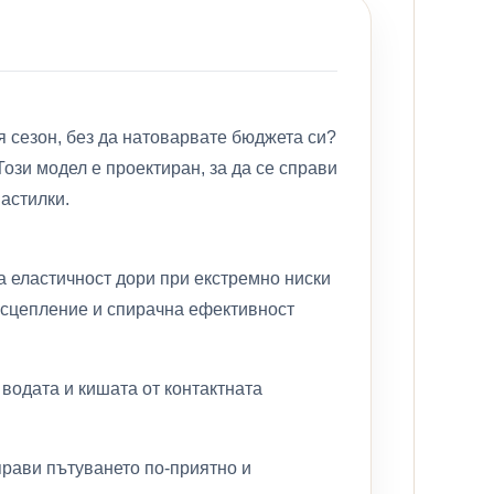
я сезон, без да натоварвате бюджета си?
и модел е проектиран, за да се справи
настилки.
а еластичност дори при екстремно ниски
 сцепление и спирачна ефективност
водата и кишата от контактната
прави пътуването по-приятно и