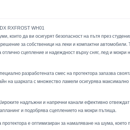
ROADX RXFROST WH01
ми, които да ви осигурят безопасност на пътя през студени
ение за собственици на леки и компактни автомобили. Тоз
а отлично сцепление и надеждност върху сняг, лед и мокри 
пециално разработената смес на протектора запазва своят
айн на шарката с множество ламели осигурява максимално
Широките надлъжни и напречни канали ефективно отвеждат 
вапланинг и подобрява сцеплението на мокри пътища.
 протектора е оптимизиран за намаляване на шума, което 