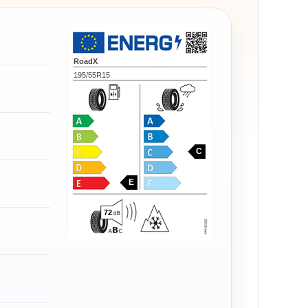
RoadX
195/55R15
C
E
72