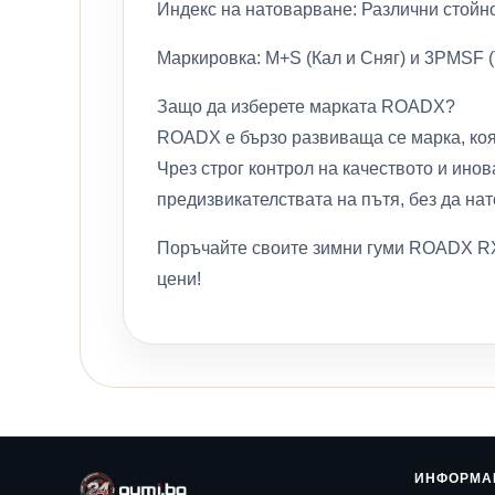
Индекс на натоварване: Различни стойн
Маркировка: M+S (Кал и Сняг) и 3PMSF (
Защо да изберете марката ROADX?
ROADX е бързо развиваща се марка, коя
Чрез строг контрол на качеството и ино
предизвикателствата на пътя, без да на
Поръчайте своите зимни гуми ROADX RX
цени!
ИНФОРМА