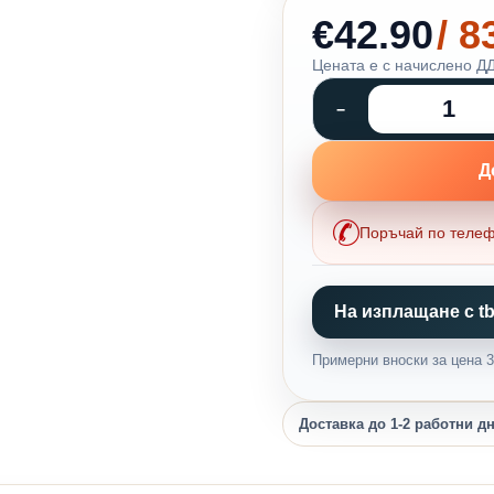
€42.90
/ 
Цената е с начислено ДД
Д
Поръчай по теле
На изплащане с tb
Примерни вноски за цена 33
Доставка до 1-2 работни д