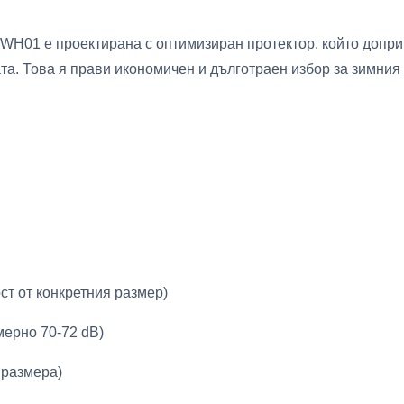
H01 е проектирана с оптимизиран протектор, който допри
а. Това я прави икономичен и дълготраен избор за зимния 
ст от конкретния размер)
мерно 70-72 dB)
т размера)