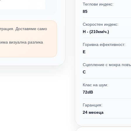
Теглови индекс:
85
Скоростен индекс:
трация. Доставяме само
H - (210км/ч.)
 има визуална разлика
Горивна ефективност:
E
Сцепление с мокра повъ
C
Клас на шум:
72dB
Гаранция:
24 месеца