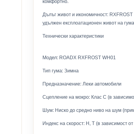
комфортно.
Дълъг живот и икономичност: RXFROST W
удължен експлоатационен живот на гумат
Технически характеристики
Модел: ROADX RXFROST WH01
Тип гума: Зимна
Предназначение: Леки автомобили
Сцепление на мокро: Клас C (в зависимо
Шум: Ниско до средно ниво на шум (при
Индекс на скорост: H, T (в зависимост о