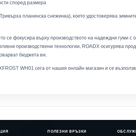
ости според размера
Тривърха планинска снежинка), което удостоверява зимните
то се фокусира върху производството на надеждни гуми с 
вативни производствени технологии, ROADX осигурява проду
товарват бюджета ви.
FROST WH01 сега от нашия онлайн магазин и се възползвай
ЦИЯ
ПОЛЕЗНИ ВРЪЗКИ
ОБСЛУЖ