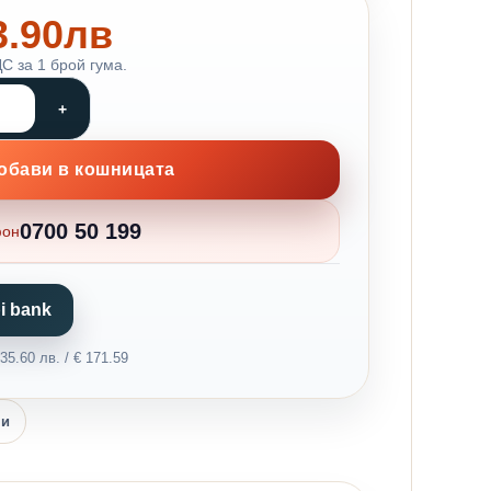
83.90лв
С за 1 брой гума.
обави в кошницата
0700 50 199
фон
i bank
5.60 лв. / € 171.59
ни