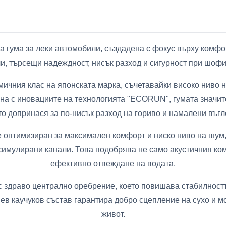
гума за леки автомобили, създадена с фокус върху комфор
и, търсещи надеждност, нисък разход и сигурност при шоф
ичния клас на японската марка, съчетавайки високо ниво н
ана с иновациите на технологията "ECORUN", гумата значи
то допринася за по-нисък разход на гориво и намалени въг
е оптимизиран за максимален комфорт и ниско ниво на шум
имулирани канали. Това подобрява не само акустичния ком
ефективно отвеждане на водата.
с здраво централно оребрение, което повишава стабилност
в каучуков състав гарантира добро сцепление на сухо и мо
живот.