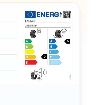
FALKEN
165/65R14
A
D
70