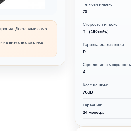
Теглови индекс:
79
Скоростен индекс:
трация. Доставяме само
T - (190км/ч.)
 има визуална разлика
Горивна ефективност:
D
Сцепление с мокра повъ
A
Клас на шум:
70dB
Гаранция:
24 месеца