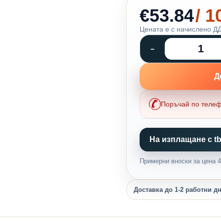
€53.84
/ 
Цената е с начислено ДД
Д
Поръчай по теле
На изплащане с tb
Примерни вноски за цена 42
Доставка до 1-2 работни д