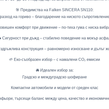
🎯 Предимства на Falken SINCERA SN110:
разход на гориво – благодарение на ниското съпротивлени
овишен комфорт при движение – по-тиха гума с ниска виб
️ Сигурност при дъжд – стабилно поведение на мокър асфа
Издръжлива конструкция – равномерно износване и дълъг ж
🌱 Еко-съобразен избор – с намалени CO₂ емисии
🚘 Идеален избор за:
Градско и междуградско шофиране
Компактни автомобили и модели от среден клас
фьори, търсещи баланс между цена, качество и икономичн