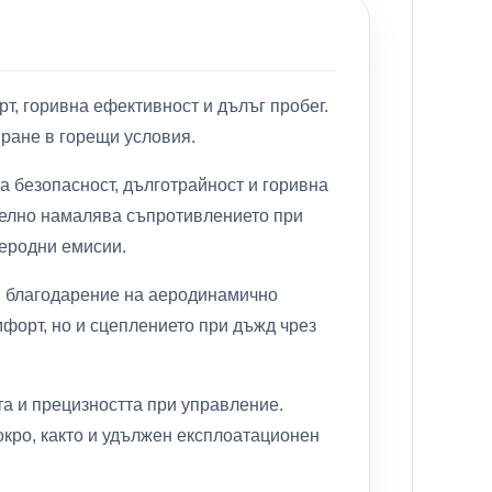
т, горивна ефективност и дълъг пробег.
иране в горещи условия.
а безопасност, дълготрайност и горивна
телно намалява съпротивлението при
леродни емисии.
, благодарение на аеродинамично
форт, но и сцеплението при дъжд чрез
та и прецизността при управление.
кро, както и удължен експлоатационен