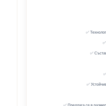
✅ Технолог
✅
✅ Състав
✅
✅ Устойчив
✅ Предлага се в размер