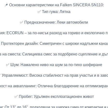
📌 Основни характеристики на Falken SINCERA SN110:
✅ Тип гума: Лятна
✅ Предназначение: Леки автомобили
ия: ECORUN – за по-нисък разход на гориво и екологично 
 Протекторен дизайн: Симетричен с широки надлъжни кана
 на сместа: Силициева смес за подобрено сцепление и дъ
✅ Шум: Намалено ниво на шум за по-тихо шофиране
 Управляемост: Висока стабилност на прав участък и в зав
ост на аквапланинг: Отлична благодарение на оптимизира
✅ Пробег: Удължен експлоатационен живот
и: От 13" до 16", подходящи за широка гама от компактни и