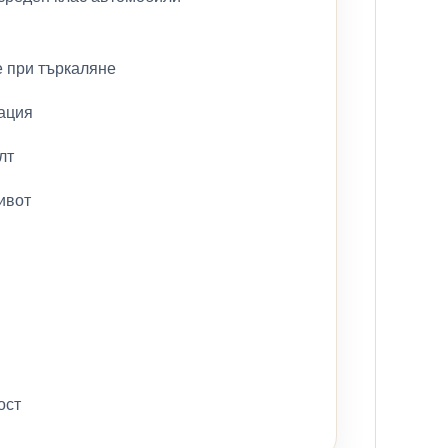
е при търкаляне
рация
лт
ивот
ост