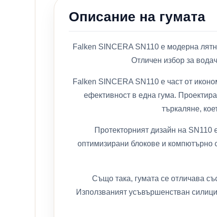
Описание на гумата
Falken SINCERA SN110 е модерна лятна 
Отличен избор за водач
Falken SINCERA SN110 е част от иконом
ефективност в една гума. Проектир
търкаляне, кое
Протекторният дизайн на SN110 
оптимизирани блокове и компютърно с
Също така, гумата се отличава съ
Използваният усъвършенстван силицие