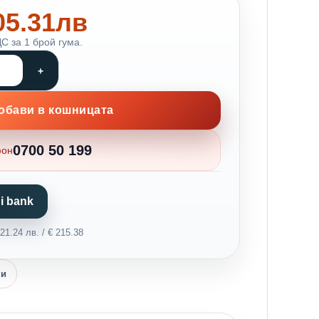
105.31лв
С за 1 брой гума.
обави в кошницата
0700 50 199
фон
i bank
1.24 лв. / € 215.38
ни