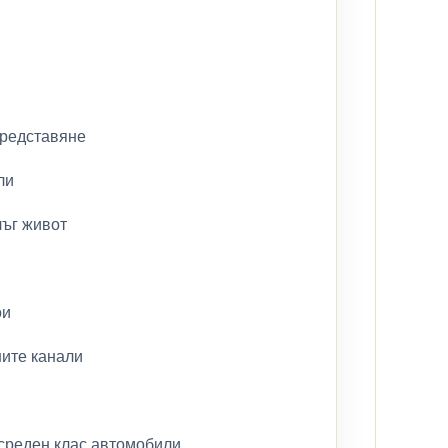
представяне
ли
лъг живот
ои
ните канали
 среден клас автомобили