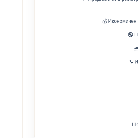
💰 Икономичен 
🔇 П

🔧 
Шо