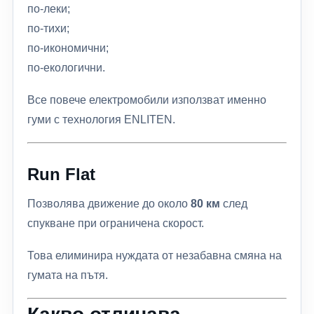
по-леки;
по-тихи;
по-икономични;
по-екологични.
Все повече електромобили използват именно
гуми с технология ENLITEN.
Run Flat
Позволява движение до около
80 км
след
спукване при ограничена скорост.
Това елиминира нуждата от незабавна смяна на
гумата на пътя.