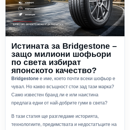
Истината за Bridgestone –
защо милиони шофьори
по света избират
японското качество?
Bridgestone
е име, което почти всеки шофьор е
чувал. Но какво всъщност стои зад тази марка?
Само известен бранд ли е или наистина
предлага едни от най-добрите гуми в света?
В тази статия ще разгледаме историята,
технологиите, предимствата и недостатъците на