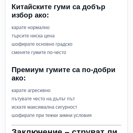
Китайските гуми са добър
избор ако:
карате нормално
търсите ниска цена
шофирате основно градско
сменяте гумите по-често
Премиум гумите са по-добри
ако:
карате агресивно
пътувате често на дълъг път
искате максимална сигурност
шофирате при тежки зимни условия
Заключение – струват ли