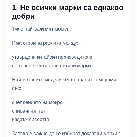
1. Не всички марки са еднакво
добри
Тук е най-важният момент.
Има огромна разлика между:
утвърдени китайски производители
напълно неизвестни евтини марки
Най-евтините модели често правят компромис
със:
сцеплението на мокро
спирачния път
издръжливостта
Затова е важно да се избират доказани марки с