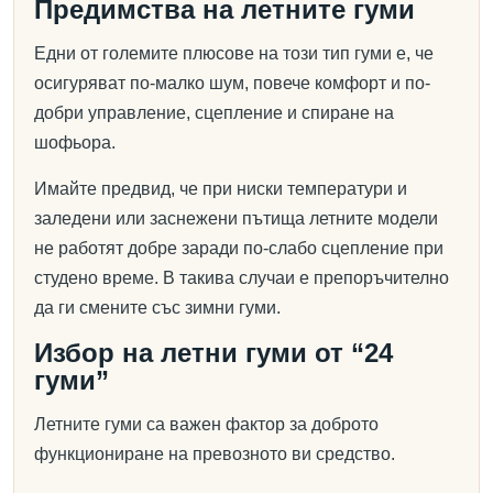
Предимства на летните гуми
Едни от големите плюсове на този тип гуми е, че
осигуряват по-малко шум, повече комфорт и по-
добри управление, сцепление и спиране на
шофьора.
Имайте предвид, че при ниски температури и
заледени или заснежени пътища летните модели
не работят добре заради по-слабо сцепление при
студено време. В такива случаи е препоръчително
да ги смените със зимни гуми.
Избор на летни гуми от “24
гуми”
Летните гуми са важен фактор за доброто
функциониране на превозното ви средство.