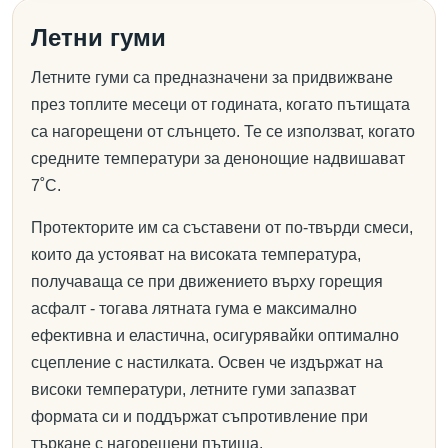
Летни гуми
Летните гуми са предназначени за придвижване
през топлите месеци от годината, когато пътищата
са нагорещени от слънцето. Те се използват, когато
средните температури за денонощие надвишават
7˚C.
Протекторите им са съставени от по-твърди смеси,
които да устояват на високата температура,
получаваща се при движението върху горещия
асфалт - тогава лятната гума е максимално
ефективна и еластична, осигурявайки оптимално
сцепление с настилката. Освен че издържат на
високи температури, летните гуми запазват
формата си и поддържат съпротивление при
търкане с нагорещени пътища.