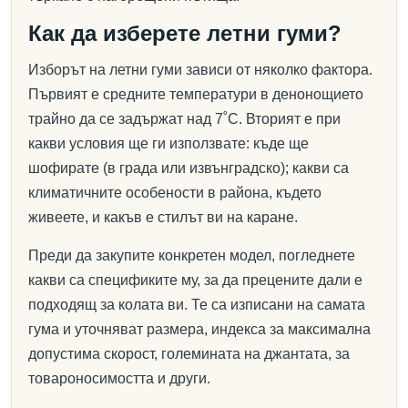
Как да изберете летни гуми?
Изборът на летни гуми зависи от няколко фактора.
Първият е средните температури в денонощието
трайно да се задържат над 7˚C. Вторият е при
какви условия ще ги използвате: къде ще
шофирате (в града или извънградско); какви са
климатичните особености в района, където
живеете, и какъв е стилът ви на каране.
Преди да закупите конкретен модел, погледнете
какви са спецификите му, за да прецените дали е
подходящ за колата ви. Те са изписани на самата
гума и уточняват размера, индекса за максимална
допустима скорост, големината на джантата, за
товароносимостта и други.