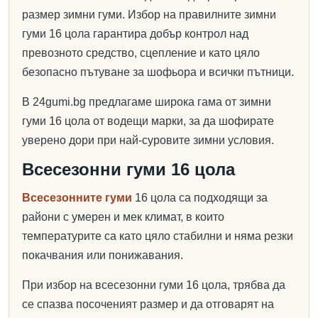
размер зимни гуми. Избор на правилните зимни
гуми 16 цола гарантира добър контрол над
превозното средство, сцепление и като цяло
безопасно пътуване за шофьора и всички пътници.
В 24gumi.bg предлагаме широка гама от зимни
гуми 16 цола от водещи марки, за да шофирате
уверено дори при най-суровите зимни условия.
Всесезонни гуми 16 цола
Всесезонните гуми
16 цола са подходящи за
райони с умерен и мек климат, в които
температурите са като цяло стабилни и няма резки
покачвания или понижавания.
При избор на всесезонни гуми 16 цола, трябва да
се спазва посоченият размер и да отговарят на