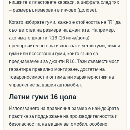
нишките в пластовете каркаси, а цифрата след тях
– размерът, измерван в инчове (цолове).
Когато избирате гуми, важно е стойността на "R" да
съответства на размера на джантата. Например,
ако имате джанти R16 (16 инча/цола),
препоръчително е да използвате летни гуми, зимни
гуми или всесезонни гуми, които също са
предназначени за джанти R16. Тази съвместимост
гарантира правилно монтиране, достатъчна
товароносимост и оптимални характеристики на
управление за вашия автомобил.
Летни гуми 16 цола
Използването на правилния размер е най-добрата
практика за поддържане на производителността и
безопасността на вашия автомобил, особено