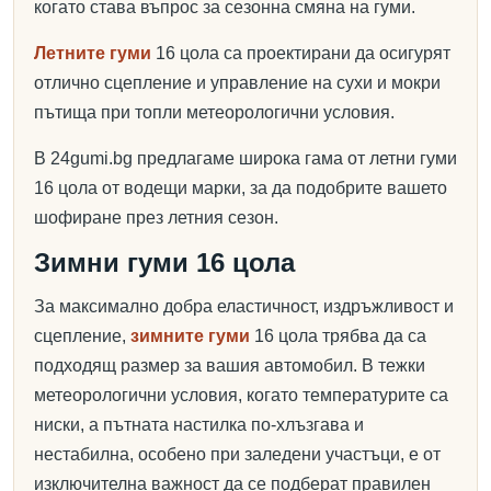
когато става въпрос за сезонна смяна на гуми.
Летните гуми
16 цола са проектирани да осигурят
отлично сцепление и управление на сухи и мокри
пътища при топли метеорологични условия.
В 24gumi.bg предлагаме широка гама от летни гуми
16 цола от водещи марки, за да подобрите вашето
шофиране през летния сезон.
Зимни гуми 16 цола
За максимално добра еластичност, издръжливост и
сцепление,
зимните гуми
16 цола трябва да са
подходящ размер за вашия автомобил. В тежки
метеорологични условия, когато температурите са
ниски, а пътната настилка по-хлъзгава и
нестабилна, особено при заледени участъци, е от
изключителна важност да се подберат правилен