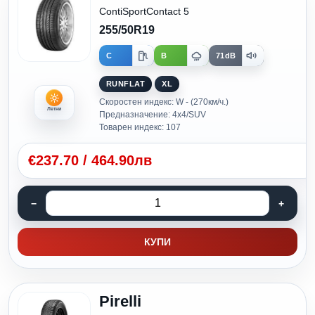
ContiSportContact 5
255/50R19
C
B
71dB
RUNFLAT
XL
Скоростен индекс: W - (270км/ч.)
Летни
Предназначение: 4x4/SUV
Товарен индекс: 107
€
237.70
/
464.90лв
КУПИ
Pirelli