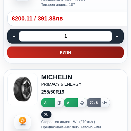
Товарен индекс: 107
€
200.11
/
391.38лв
КУПИ
MICHELIN
PRIMACY 5 ENERGY
255/50R19
A
A
70dB
XL
Скоростен индекс: W - (270км/ч.)
Летни
Предназначение: Леки Автомобили