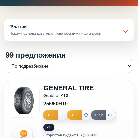
Филтри
Покажи ценова категория, ключова дума и диапазон
99 предложения
GENERAL TIRE
Grabber AT3
255/50R19
D
D
73dB
XL
Скоростен индекс: H - (210км/ч.)