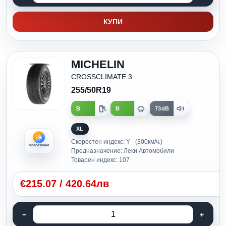
КУПИ
MICHELIN
CROSSCLIMATE 3
255/50R19
B
B
73dB
XL
Скоростен индекс: Y - (300км/ч.)
Всесезонни
Предназначение: Леки Автомобили
Товарен индекс: 107
€
215.07
/
420.64лв