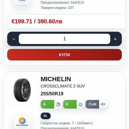
Летни
Предназначение: 4x4/SUV
Товарен индекс: 107
€
199.71
/
390.60лв
КУПИ
MICHELIN
CROSSCLIMATE 2 SUV
255/50R19
B
B
71dB
XL
Скоростен индекс: Y - (300км/ч.)
Всесезонни
Предназначение: 4x4/SUV