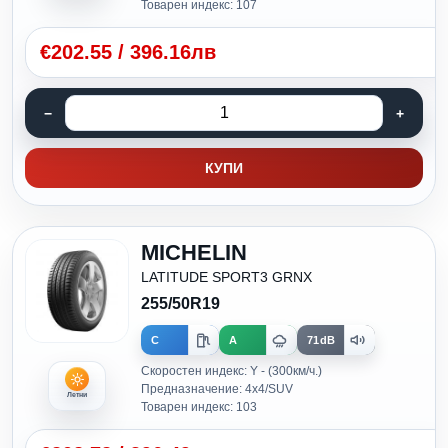
Товарен индекс: 107
€
202.55
/
396.16лв
КУПИ
MICHELIN
LATITUDE SPORT3 GRNX
255/50R19
C
A
71dB
Скоростен индекс: Y - (300км/ч.)
Предназначение: 4x4/SUV
Летни
Товарен индекс: 103