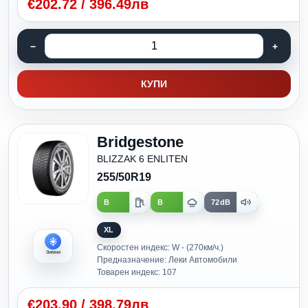
€
202.72
/
396.49лв
КУПИ
Bridgestone
BLIZZAK 6 ENLITEN
255/50R19
B
B
72dB
XL
Скоростен индекс: W - (270км/ч.)
Зимни
Предназначение: Леки Автомобили
Товарен индекс: 107
€
203.90
/
398.79лв