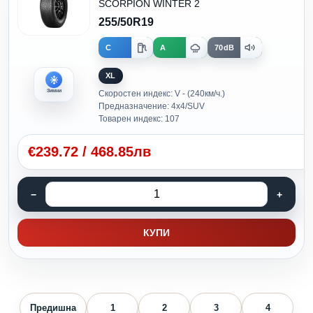
SCORPION WINTER 2
255/50R19
C
A
70dB
XL
Зимни
Скоростен индекс: V - (240км/ч.)
Предназначение: 4x4/SUV
Товарен индекс: 107
€
239.72
/
468.85лв
КУПИ
Предишна
1
2
3
4