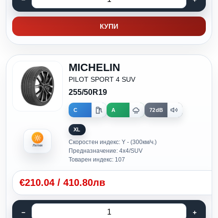
КУПИ
MICHELIN
PILOT SPORT 4 SUV
255/50R19
C
A
72dB
XL
Скоростен индекс: Y - (300км/ч.)
Летни
Предназначение: 4x4/SUV
Товарен индекс: 107
€
210.04
/
410.80лв