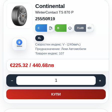
Continental
WinterContact TS 870 P
255/50R19
C
B
71dB
XL
Скоростен индекс: V - (240км/ч.)
Зимни
Предназначение: Леки Автомобили
Товарен индекс: 107
€
225.32
/
440.68лв
КУПИ