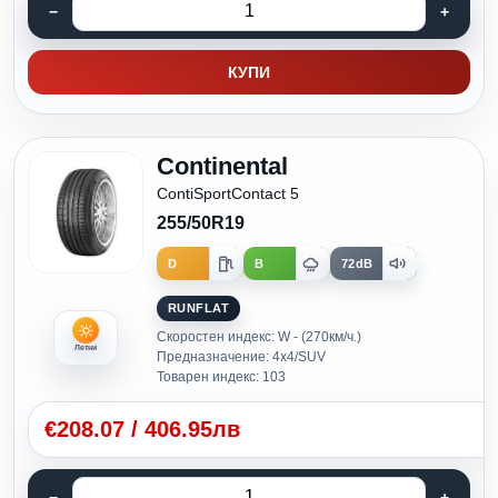
КУПИ
Continental
ContiSportContact 5
255/50R19
D
B
72dB
RUNFLAT
Скоростен индекс: W - (270км/ч.)
Летни
Предназначение: 4x4/SUV
Товарен индекс: 103
€
208.07
/
406.95лв