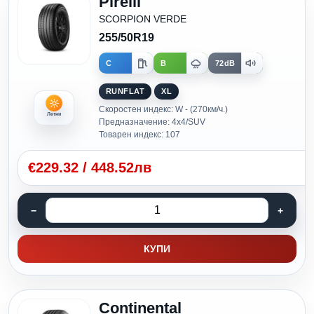
Pirelli
SCORPION VERDE
255/50R19
C
B
72dB
RUNFLAT
XL
Скоростен индекс: W - (270км/ч.)
Летни
Предназначение: 4x4/SUV
Товарен индекс: 107
€
229.32
/
448.52лв
КУПИ
Continental