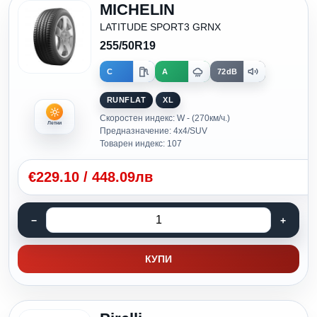
MICHELIN
LATITUDE SPORT3 GRNX
255/50R19
C
A
72dB
RUNFLAT
XL
Скоростен индекс: W - (270км/ч.)
Летни
Предназначение: 4x4/SUV
Товарен индекс: 107
€
229.10
/
448.09лв
КУПИ