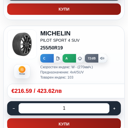
КУПИ
MICHELIN
PILOT SPORT 4 SUV
255/50R19
C
A
72dB
Скоростен индекс: W - (270км/ч.)
Предназначение: 4x4/SUV
Летни
Товарен индекс: 103
€
216.59
/
423.62лв
КУПИ