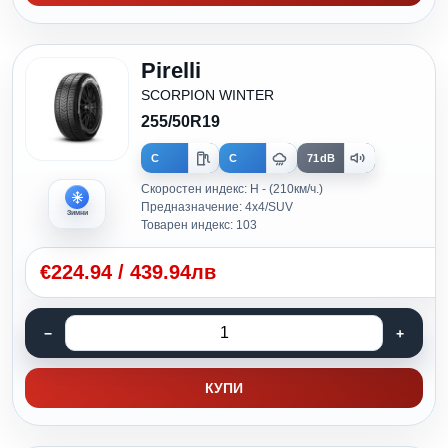
Pirelli
SCORPION WINTER
255/50R19
C
C
71dB
Скоростен индекс: H - (210км/ч.)
Предназначение: 4x4/SUV
Зимни
Товарен индекс: 103
€
224.94
/
439.94лв
КУПИ