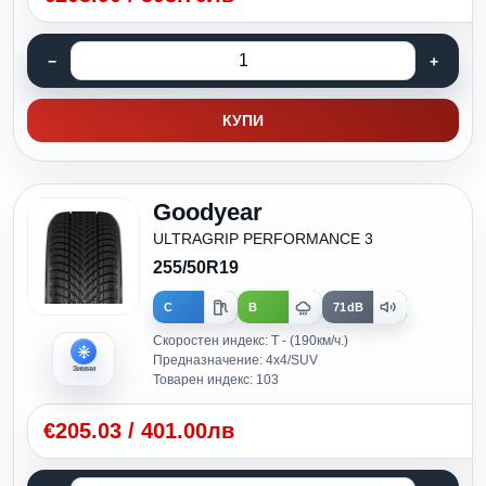
КУПИ
Goodyear
ULTRAGRIP PERFORMANCE 3
255/50R19
C
B
71dB
Скоростен индекс: T - (190км/ч.)
Предназначение: 4x4/SUV
Зимни
Товарен индекс: 103
€
205.03
/
401.00лв