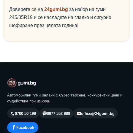
Доверете се на
24gumi.bg
за избор на гуми
245/35R19 и се насладете на гладко и сигурно
шофиране през цялата година!
Автомобилни гуми онлайн с бързо търсене, конкурентни цени и
съдействие при избора.
0700 50 199
0877 552 999
office@24gumi.bg
Facebook