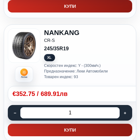
КУПИ
NANKANG
CR-S
245/35R19
XL
Скоростен индекс: Y - (300км/ч.)
Предназначение: Леки Автомобили
Товарен индекс: 93
Летни
€
352.75
/
689.91лв
КУПИ