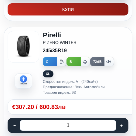
КУПИ
Pirelli
P ZERO WINTER
245/35R19
C
B
72dB
XL
Скоростен индекс: V - (240км/ч.)
Зимни
Предназначение: Леки Автомобили
Товарен индекс: 93
€
307.20
/
600.83лв