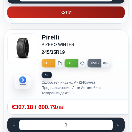
КУПИ
Pirelli
P ZERO WINTER
245/35R19
D
B
72dB
XL
Скоростен индекс: V - (240км/ч.)
Зимни
Предназначение: Леки Автомобили
Товарен индекс: 93
€
307.18
/
600.79лв