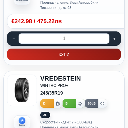
Всесезонни
Предназначение: Леки Автомобили
Товарен индекс: 93
€
242.98
/
475.22лв
КУПИ
VREDESTEIN
WINTRC PRO+
245/35R19
D
B
70dB
XL
Скоростен индекс: Y - (300км/ч.)
Зимни
Предназначение: Леки Автомобили