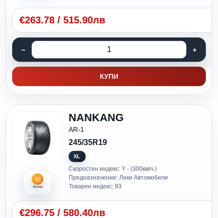
€
263.78
/
515.90лв
КУПИ
NANKANG
AR-1
245/35R19
XL
Скоростен индекс: Y - (300км/ч.)
Предназначение: Леки Автомобили
Товарен индекс: 93
Летни
€
296.75
/
580.40лв