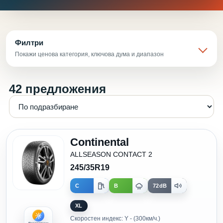
Филтри
Покажи ценова категория, ключова дума и диапазон
42 предложения
Continental
ALLSEASON CONTACT 2
245/35R19
C
B
72dB
XL
Скоростен индекс: Y - (300км/ч.)