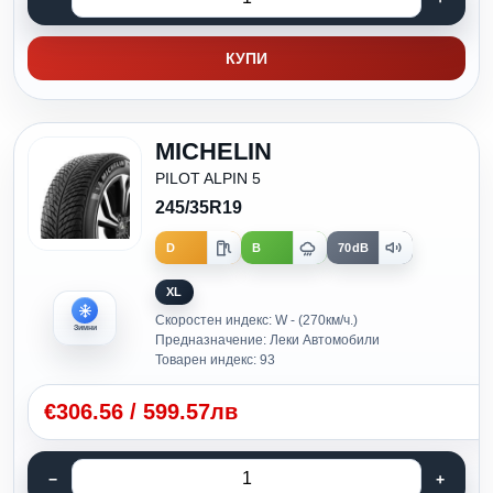
КУПИ
MICHELIN
PILOT ALPIN 5
245/35R19
D
B
70dB
XL
Скоростен индекс: W - (270км/ч.)
Зимни
Предназначение: Леки Автомобили
Товарен индекс: 93
€
306.56
/
599.57лв