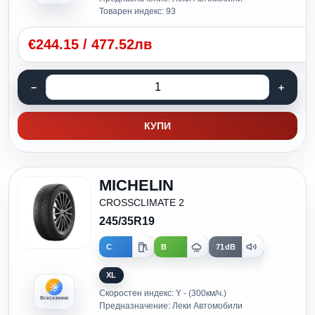
Товарен индекс: 93
€
244.15
/
477.52лв
КУПИ
MICHELIN
CROSSCLIMATE 2
245/35R19
C
B
71dB
XL
Скоростен индекс: Y - (300км/ч.)
Всесезонни
Предназначение: Леки Автомобили