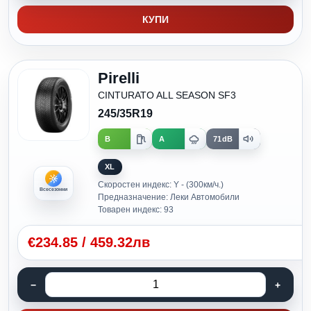
КУПИ
Pirelli
CINTURATO ALL SEASON SF3
245/35R19
B
A
71dB
XL
Скоростен индекс: Y - (300км/ч.)
Всесезонни
Предназначение: Леки Автомобили
Товарен индекс: 93
€
234.85
/
459.32лв