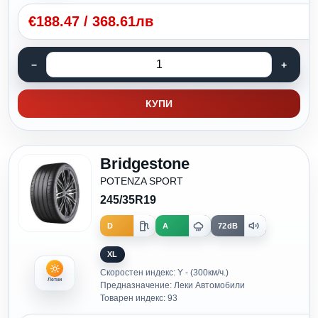
€
188.47
/
368.61лв
КУПИ
Bridgestone
POTENZA SPORT
245/35R19
D
A
72dB
XL
Скоростен индекс: Y - (300км/ч.)
Летни
Предназначение: Леки Автомобили
Товарен индекс: 93