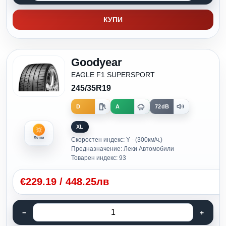
КУПИ
Goodyear
EAGLE F1 SUPERSPORT
245/35R19
D
A
72dB
XL
Летни
Скоростен индекс: Y - (300км/ч.)
Предназначение: Леки Автомобили
Товарен индекс: 93
€
229.19
/
448.25лв