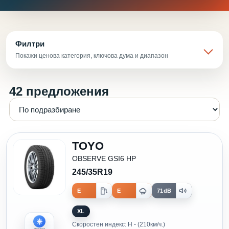
Филтри
Покажи ценова категория, ключова дума и диапазон
42 предложения
TOYO
OBSERVE GSI6 HP
245/35R19
E
E
71dB
XL
Скоростен индекс: H - (210км/ч.)