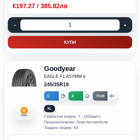
€
197.27
/
385.82лв
КУПИ
Goodyear
EAGLE F1 ASYMM 6
245/35R19
C
A
70dB
XL
Летни
Скоростен индекс: Y - (300км/ч.)
Предназначение: Леки Автомобили
Товарен индекс: 93