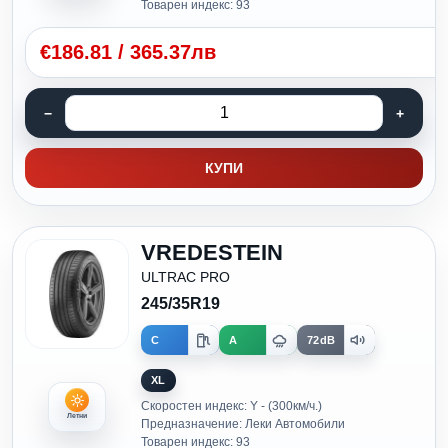
Товарен индекс: 93
€
186.81
/
365.37лв
КУПИ
VREDESTEIN
ULTRAC PRO
245/35R19
C
A
72dB
XL
Скоростен индекс: Y - (300км/ч.)
Летни
Предназначение: Леки Автомобили
Товарен индекс: 93