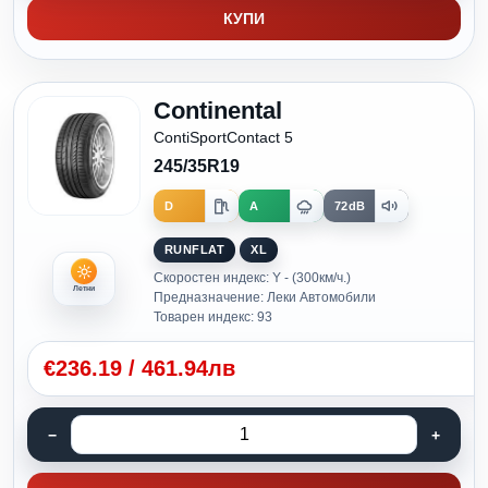
КУПИ
Continental
ContiSportContact 5
245/35R19
D
A
72dB
RUNFLAT
XL
Скоростен индекс: Y - (300км/ч.)
Летни
Предназначение: Леки Автомобили
Товарен индекс: 93
€
236.19
/
461.94лв