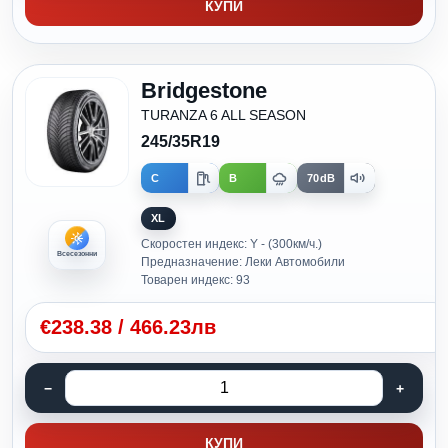
КУПИ
Bridgestone
TURANZA 6 ALL SEASON
245/35R19
C
B
70dB
XL
Скоростен индекс: Y - (300км/ч.)
Всесезонни
Предназначение: Леки Автомобили
Товарен индекс: 93
€
238.38
/
466.23лв
КУПИ