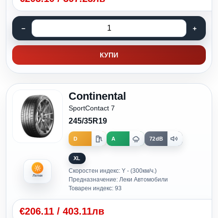
КУПИ
Continental
SportContact 7
245/35R19
D
A
72dB
XL
Скоростен индекс: Y - (300км/ч.)
Летни
Предназначение: Леки Автомобили
Товарен индекс: 93
€
206.11
/
403.11лв