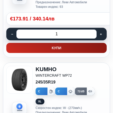
Зимни
Предназначение: Леки Автомобили
Товарен индекс: 93
€
173.91
/
340.14лв
КУПИ
KUMHO
WINTERCRAFT WP72
245/35R19
C
C
72dB
XL
Скоростен индекс: W - (270км/ч.)
Зимни
Предназначение: Леки Автомобили