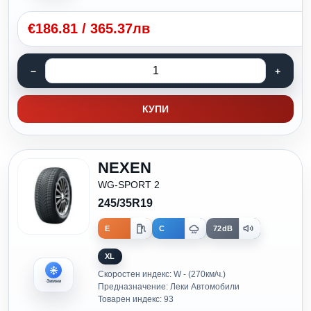
€
186.81
/
365.37лв
КУПИ
NEXEN
WG-SPORT 2
245/35R19
E
C
72dB
XL
Скоростен индекс: W - (270км/ч.)
Зимни
Предназначение: Леки Автомобили
Товарен индекс: 93