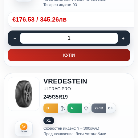
Товарен индекс: 93
€
176.53
/
345.26лв
КУПИ
VREDESTEIN
ULTRAC PRO
245/35R19
D
A
72dB
XL
Скоростен индекс: Y - (300км/ч.)
Летни
Предназначение: Леки Автомобили