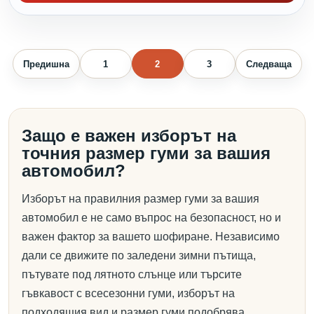
Предишна
1
2
3
Следваща
Защо е важен изборът на
точния размер гуми за вашия
автомобил?
Изборът на правилния размер гуми за вашия
автомобил е не само въпрос на безопасност, но и
важен фактор за вашето шофиране. Независимо
дали се движите по заледени зимни пътища,
пътувате под лятното слънце или търсите
гъвкавост с всесезонни гуми, изборът на
подходящия вид и размер гуми подобрява