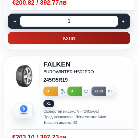
€
200.82
/
392.77лв
КУПИ
FALKEN
EUROWINTER HS02PRO
245/35R19
D
B
72dB
XL
Скоростен индекс: V - (240км/ч.)
Зимни
Предназначение: Леки Автомобили
Товарен индекс: 93
€
203.10
/
397.23лв