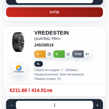
КУПИ
VREDESTEIN
QUATRAC PRO+
245/35R19
D
B
72dB
XL
Скоростен индекс: Y - (300км/ч.)
Всесезонни
Предназначение: Леки Автомобили
Товарен индекс: 93
€
211.68
/
414.01лв