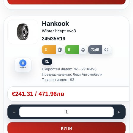
Hankook
Winter i*cept evo3
245/35R19
D
B
72dB
XL
Зимни
Скоростен индекс: W - (270км/ч.)
Предназначение: Леки Автомобили
Товарен индекс: 93
€
241.31
/
471.96лв
КУПИ