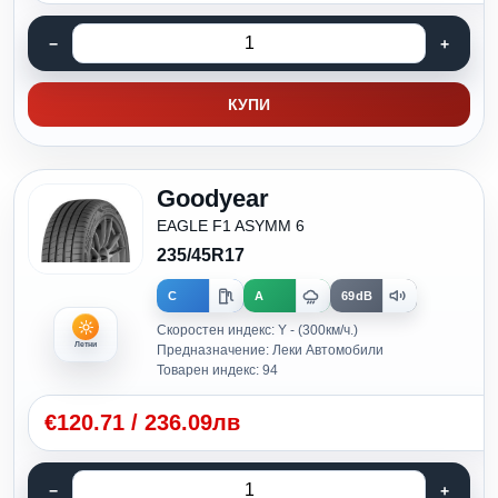
КУПИ
Goodyear
EAGLE F1 ASYMM 6
235/45R17
C
A
69dB
Скоростен индекс: Y - (300км/ч.)
Летни
Предназначение: Леки Автомобили
Товарен индекс: 94
€
120.71
/
236.09лв