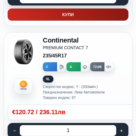
КУПИ
Continental
PREMIUM CONTACT 7
235/45R17
C
A
72dB
XL
Скоростен индекс: Y - (300км/ч.)
Летни
Предназначение: Леки Автомобили
Товарен индекс: 97
€
120.72
/
236.11лв