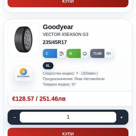
КУПИ
Goodyear
VECTOR 4SEASON G3
235/45R17
C
B
71dB
XL
Скоростен индекс: Y - (300км/ч.)
Всесезонни
Предназначение: Леки Автомобили
Товарен индекс: 97
€
128.57
/
251.46лв
КУПИ