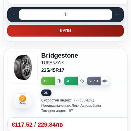
КУПИ
Bridgestone
TURANZA 6
235/45R17
B
A
70dB
XL
Скоростен индекс: Y - (300км/ч.)
Летни
Предназначение: Леки Автомобили
Товарен индекс: 97
€
117.52
/
229.84лв