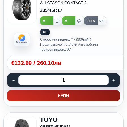
ALLSEASON CONTACT 2
235/45R17
B
B
71dB
XL
Скоростен индекс: Y - (300км/ч.)
Всесезонни
Предназначение: Леки Автомобили
Товарен индекс: 97
€
132.99
/
260.10лв
КУПИ
TOYO
OBSERVE EWS1