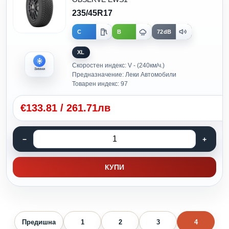
235/45R17
C
B
72dB
XL
Скоростен индекс: V - (240км/ч.)
Зимни
Предназначение: Леки Автомобили
Товарен индекс: 97
€
133.81
/
261.71лв
КУПИ
Предишна
1
2
3
4