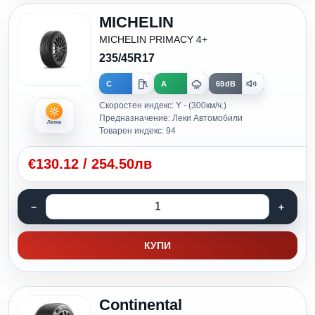
MICHELIN
MICHELIN PRIMACY 4+
235/45R17
C
A
69dB
Скоростен индекс: Y - (300км/ч.)
Предназначение: Леки Автомобили
Летни
Товарен индекс: 94
€
130.12
/
254.50лв
КУПИ
Continental