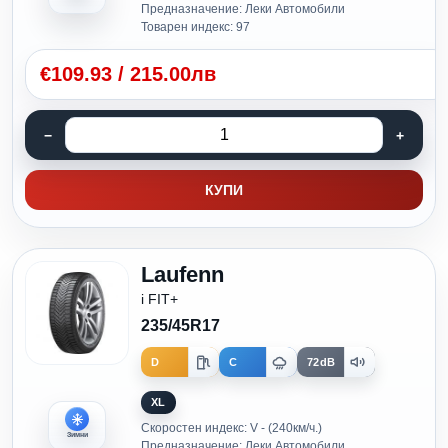
Предназначение: Леки Автомобили
Товарен индекс: 97
€
109.93
/
215.00лв
КУПИ
Laufenn
i FIT+
235/45R17
D
C
72dB
XL
Скоростен индекс: V - (240км/ч.)
Зимни
Предназначение: Леки Автомобили