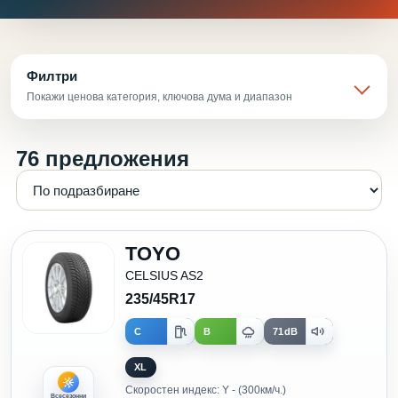
Филтри
Покажи ценова категория, ключова дума и диапазон
76 предложения
TOYO
CELSIUS AS2
235/45R17
C
B
71dB
XL
Скоростен индекс: Y - (300км/ч.)
Всесезонни