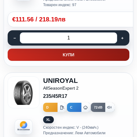
Товарен индекс: 97
€
111.56
/
218.19лв
КУПИ
UNIROYAL
AllSeasonExpert 2
235/45R17
D
C
72dB
XL
Скоростен индекс: V - (240км/ч.)
Всесезонни
Предназначение: Леки Автомобили