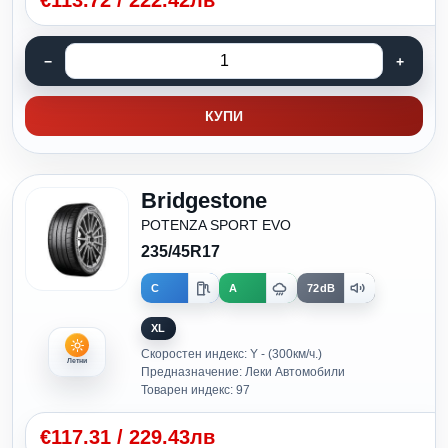
€
113.72
/
222.42лв
КУПИ
Bridgestone
POTENZA SPORT EVO
235/45R17
C
A
72dB
XL
Скоростен индекс: Y - (300км/ч.)
Летни
Предназначение: Леки Автомобили
Товарен индекс: 97
€
117.31
/
229.43лв