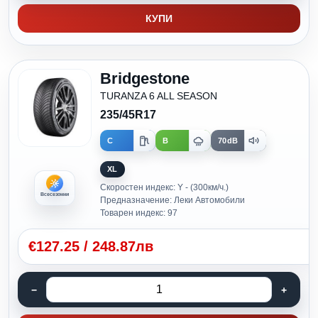
КУПИ
Bridgestone
TURANZA 6 ALL SEASON
235/45R17
C
B
70dB
XL
Скоростен индекс: Y - (300км/ч.)
Всесезонни
Предназначение: Леки Автомобили
Товарен индекс: 97
€
127.25
/
248.87лв