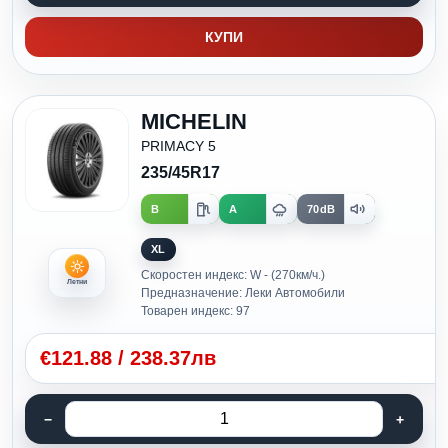
КУПИ
MICHELIN
PRIMACY 5
235/45R17
B
A
70dB
XL
Скоростен индекс: W - (270км/ч.)
Летни
Предназначение: Леки Автомобили
Товарен индекс: 97
€
121.88
/
238.37лв