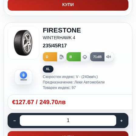
КУПИ
FIRESTONE
WINTERHAWK 4
235/45R17
D
B
71dB
XL
Скоростен индекс: V - (240км/ч.)
Зимни
Предназначение: Леки Автомобили
Товарен индекс: 97
€
127.67
/
249.70лв