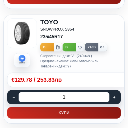
TOYO
SNOWPROX S954
235/45R17
D
B
71dB
Скоростен индекс: V - (240км/ч.)
Предназначение: Леки Автомобили
Зимни
Товарен индекс: 97
€
129.78
/
253.83лв
КУПИ