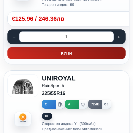
Товарен индекс: 99
€
125.96
/
246.36лв
КУПИ
UNIROYAL
RainSport 5
225/55R16
C
A
72dB
XL
Летни
Скоростен индекс: Y - (300км/ч.)
Предназначение: Леки Автомобили