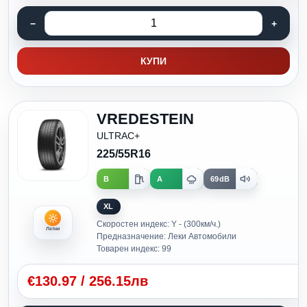
КУПИ
VREDESTEIN
ULTRAC+
225/55R16
B
A
69dB
XL
Скоростен индекс: Y - (300км/ч.)
Летни
Предназначение: Леки Автомобили
Товарен индекс: 99
€
130.97
/
256.15лв