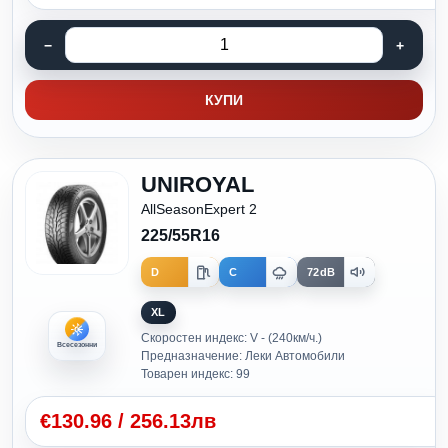
КУПИ
UNIROYAL
AllSeasonExpert 2
225/55R16
D
C
72dB
XL
Скоростен индекс: V - (240км/ч.)
Всесезонни
Предназначение: Леки Автомобили
Товарен индекс: 99
€
130.96
/
256.13лв