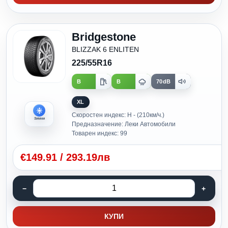
Bridgestone
BLIZZAK 6 ENLITEN
225/55R16
B
B
70dB
XL
Скоростен индекс: H - (210км/ч.)
Зимни
Предназначение: Леки Автомобили
Товарен индекс: 99
€
149.91
/
293.19лв
КУПИ