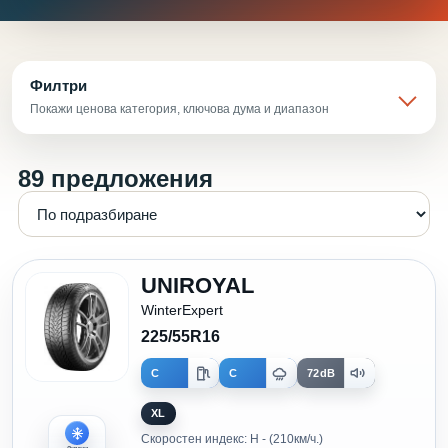
Филтри
Покажи ценова категория, ключова дума и диапазон
89 предложения
UNIROYAL
WinterExpert
225/55R16
C
C
72dB
XL
Скоростен индекс: H - (210км/ч.)