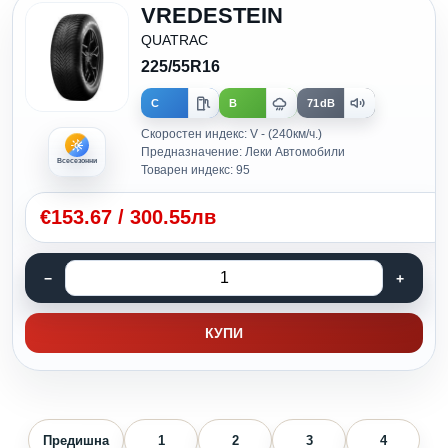
VREDESTEIN
QUATRAC
225/55R16
C
B
71dB
Скоростен индекс: V - (240км/ч.)
Предназначение: Леки Автомобили
Всесезонни
Товарен индекс: 95
€
153.67
/
300.55лв
КУПИ
Предишна
1
2
3
4