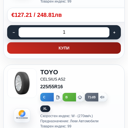
Товарен индекс: 99
€
127.21
/
248.81лв
КУПИ
TOYO
CELSIUS AS2
225/55R16
C
B
71dB
XL
Скоростен индекс: W - (270км/ч.)
Всесезонни
Предназначение: Леки Автомобили
Товарен индекс: 99