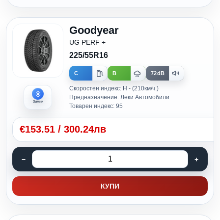
Goodyear
UG PERF +
225/55R16
C
B
72dB
Скоростен индекс: H - (210км/ч.)
Предназначение: Леки Автомобили
Зимни
Товарен индекс: 95
€
153.51
/
300.24лв
КУПИ