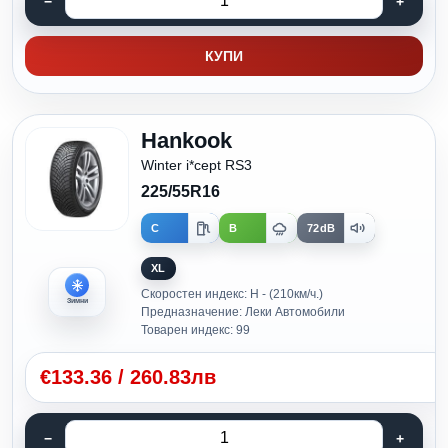
КУПИ
Hankook
Winter i*cept RS3
225/55R16
C
B
72dB
XL
Скоростен индекс: H - (210км/ч.)
Зимни
Предназначение: Леки Автомобили
Товарен индекс: 99
€
133.36
/
260.83лв