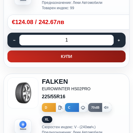
Зимни
Предназначение: Леки Автомобили
Товарен индекс: 99
€
124.08
/
242.67лв
КУПИ
FALKEN
EUROWINTER HS02PRO
225/55R16
D
C
70dB
XL
Скоростен индекс: V - (240км/ч.)
Зимни
Предназначение: Леки Автомобили