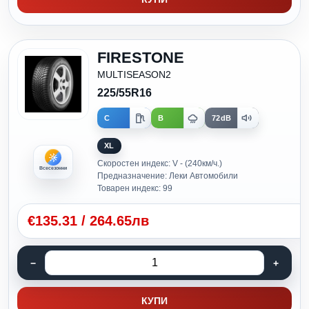
FIRESTONE
MULTISEASON2
225/55R16
C
B
72dB
XL
Скоростен индекс: V - (240км/ч.)
Всесезонни
Предназначение: Леки Автомобили
Товарен индекс: 99
€
135.31
/
264.65лв
КУПИ