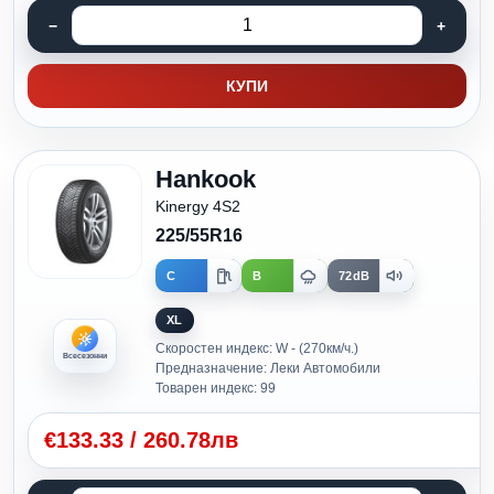
КУПИ
Hankook
Kinergy 4S2
225/55R16
C
B
72dB
XL
Скоростен индекс: W - (270км/ч.)
Всесезонни
Предназначение: Леки Автомобили
Товарен индекс: 99
€
133.33
/
260.78лв