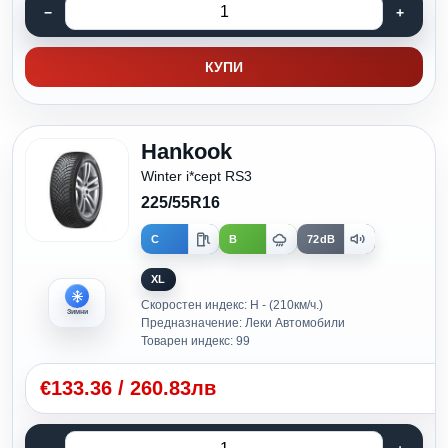
КУПИ
Hankook
Winter i*cept RS3
225/55R16
C
B
72dB
XL
Скоростен индекс: H - (210км/ч.)
Зимни
Предназначение: Леки Автомобили
Товарен индекс: 99
€
133.36
/
260.83лв