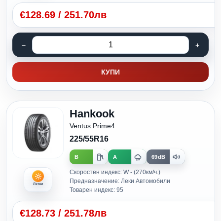
€
128.69
/
251.70лв
КУПИ
Hankook
Ventus Prime4
225/55R16
B
A
69dB
Скоростен индекс: W - (270км/ч.)
Предназначение: Леки Автомобили
Летни
Товарен индекс: 95
€
128.73
/
251.78лв