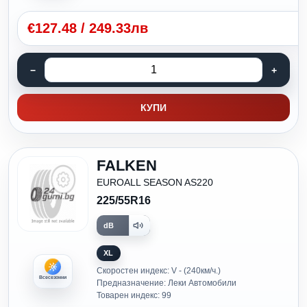
€
127.48
/
249.33лв
КУПИ
FALKEN
EUROALL SEASON AS220
225/55R16
dB
XL
Скоростен индекс: V - (240км/ч.)
Всесезонни
Предназначение: Леки Автомобили
Товарен индекс: 99