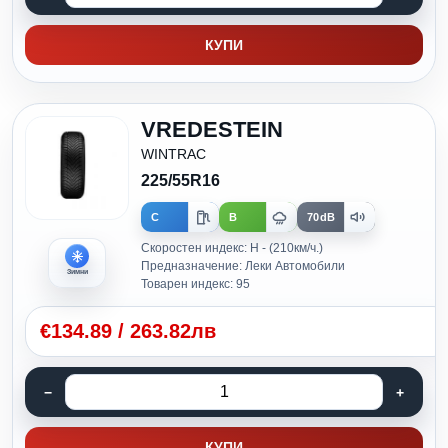
КУПИ
VREDESTEIN
WINTRAC
225/55R16
C
B
70dB
Скоростен индекс: H - (210км/ч.)
Предназначение: Леки Автомобили
Зимни
Товарен индекс: 95
€
134.89
/
263.82лв
КУПИ