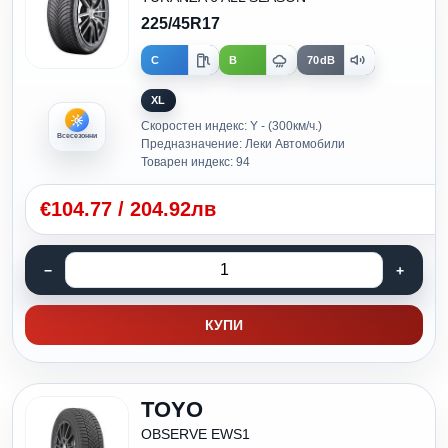
225/45R17
C
B
70dB
XL
Скоростен индекс: Y - (300км/ч.)
Всесезонни
Предназначение: Леки Автомобили
Товарен индекс: 94
€
104.77
/
204.92лв
КУПИ
TOYO
OBSERVE EWS1