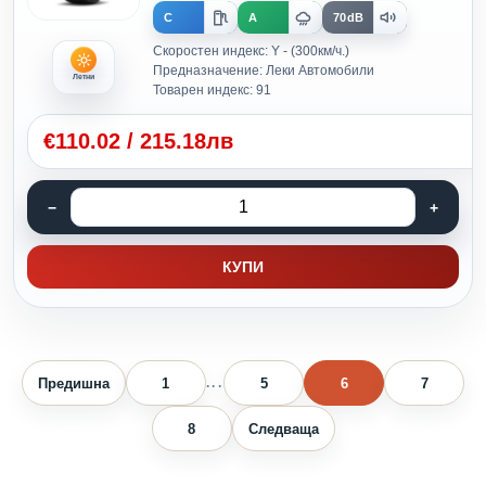
C
A
70dB
Скоростен индекс: Y - (300км/ч.)
Предназначение: Леки Автомобили
Летни
Товарен индекс: 91
€
110.02
/
215.18лв
КУПИ
Предишна
1
5
6
7
...
8
Следваща