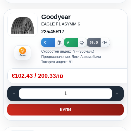
Goodyear
EAGLE F1 ASYMM 6
225/45R17
C
A
69dB
Скоростен индекс: Y - (300км/ч.)
Летни
Предназначение: Леки Автомобили
Товарен индекс: 91
€
102.43
/
200.33лв
КУПИ