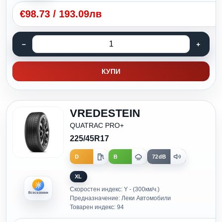
€
98.73
/
193.09лв
КУПИ
VREDESTEIN
QUATRAC PRO+
225/45R17
D
B
72dB
XL
Скоростен индекс: Y - (300км/ч.)
Всесезонни
Предназначение: Леки Автомобили
Товарен индекс: 94