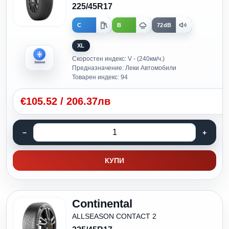
225/45R17
C
B
72dB
XL
Скоростен индекс: V - (240км/ч.)
Зимни
Предназначение: Леки Автомобили
Товарен индекс: 94
€
105.52
/
206.37лв
КУПИ
Continental
ALLSEASON CONTACT 2