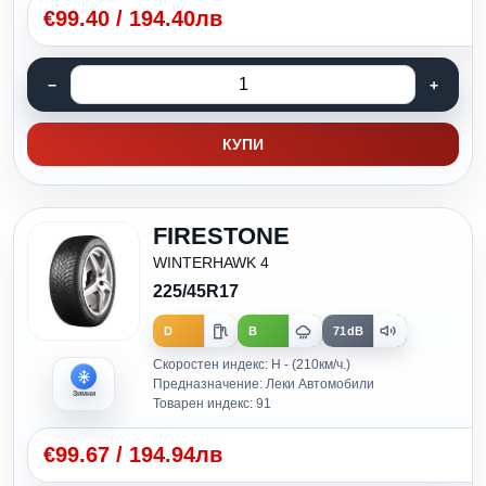
€
99.40
/
194.40лв
КУПИ
FIRESTONE
WINTERHAWK 4
225/45R17
D
B
71dB
Скоростен индекс: H - (210км/ч.)
Предназначение: Леки Автомобили
Зимни
Товарен индекс: 91
€
99.67
/
194.94лв