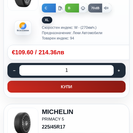
C
B
70dB
XL
Скоростен индекс: W - (270км/ч.)
Всесезонни
Предназначение: Леки Автомобили
Товарен индекс: 94
€
109.60
/
214.36лв
КУПИ
MICHELIN
PRIMACY 5
225/45R17