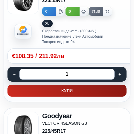
225/45R17
C
B
71dB
XL
Скоростен индекс: Y - (300км/ч.)
Всесезонни
Предназначение: Леки Автомобили
Товарен индекс: 94
€
108.35
/
211.92лв
КУПИ
Goodyear
VECTOR 4SEASON G3
225/45R17