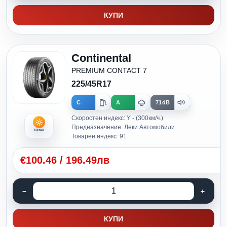
КУПИ
Continental
PREMIUM CONTACT 7
225/45R17
C
A
71dB
Скоростен индекс: Y - (300км/ч.)
Предназначение: Леки Автомобили
Летни
Товарен индекс: 91
€
100.46
/
196.49лв
КУПИ