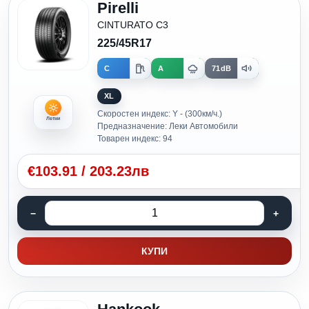
Pirelli
CINTURATO C3
225/45R17
C
A
71dB
XL
Скоростен индекс: Y - (300км/ч.)
Летни
Предназначение: Леки Автомобили
Товарен индекс: 94
€
103.91
/
203.23лв
КУПИ