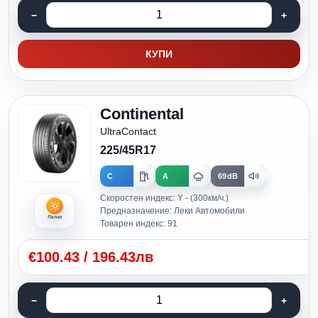
КУПИ
Continental
UltraContact
225/45R17
C
A
69dB
Скоростен индекс: Y - (300км/ч.)
Предназначение: Леки Автомобили
Летни
Товарен индекс: 91
€
100.43
/
196.43лв