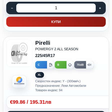
КУПИ
Pirelli
POWERGY 2 ALL SEASON
225/45R17
C
B
70dB
XL
Скоростен индекс: Y - (300км/ч.)
Всесезонни
Предназначение: Леки Автомобили
Товарен индекс: 94
€
99.86
/
195.31лв