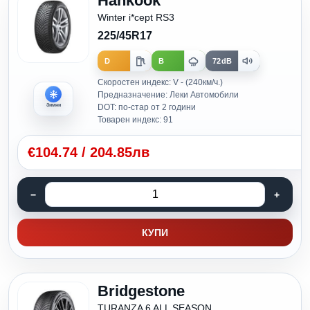
Hankook
Winter i*cept RS3
225/45R17
D
B
72dB
Скоростен индекс: V - (240км/ч.)
Предназначение: Леки Автомобили
Зимни
DOT: по-стар от 2 години
Товарен индекс: 91
€
104.74
/
204.85лв
КУПИ
Bridgestone
TURANZA 6 ALL SEASON