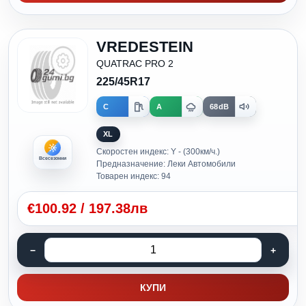
VREDESTEIN
QUATRAC PRO 2
225/45R17
C
A
68dB
XL
Скоростен индекс: Y - (300км/ч.)
Всесезонни
Предназначение: Леки Автомобили
Товарен индекс: 94
€
100.92
/
197.38лв
КУПИ