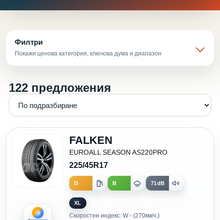
Филтри
Покажи ценова категория, ключова дума и диапазон
122 предложения
FALKEN
EUROALL SEASON AS220PRO
225/45R17
D
B
71dB
XL
Скоростен индекс: W - (270км/ч.)