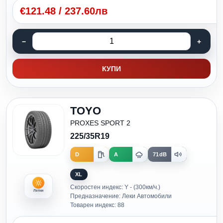
€
121.48
/
237.60лв
КУПИ
TOYO
PROXES SPORT 2
225/35R19
D
A
71dB
XL
Скоростен индекс: Y - (300км/ч.)
Летни
Предназначение: Леки Автомобили
Товарен индекс: 88