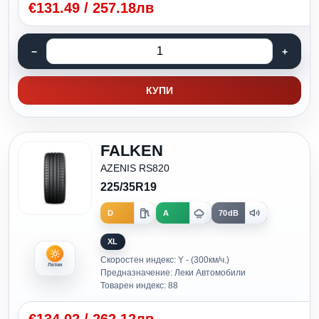
€
131.49
/
257.18лв
КУПИ
FALKEN
AZENIS RS820
225/35R19
D
A
70dB
XL
Скоростен индекс: Y - (300км/ч.)
Летни
Предназначение: Леки Автомобили
Товарен индекс: 88