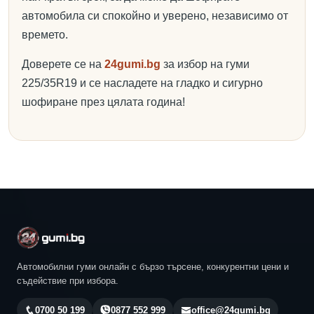
автомобила си спокойно и уверено, независимо от
времето.
Доверете се на
24gumi.bg
за избор на гуми
225/35R19 и се насладете на гладко и сигурно
шофиране през цялата година!
Автомобилни гуми онлайн с бързо търсене, конкурентни цени и
съдействие при избора.
0700 50 199
0877 552 999
office@24gumi.bg