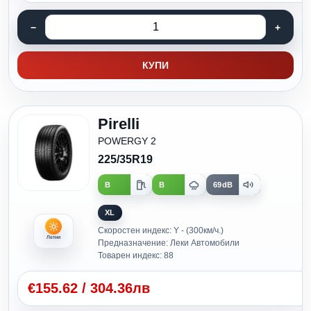
КУПИ
Pirelli
POWERGY 2
225/35R19
B
B
69dB
XL
Скоростен индекс: Y - (300км/ч.)
Летни
Предназначение: Леки Автомобили
Товарен индекс: 88
€
155.62
/
304.36лв