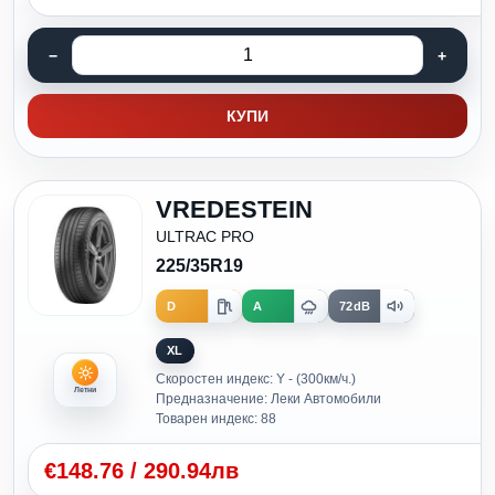
КУПИ
VREDESTEIN
ULTRAC PRO
225/35R19
D
A
72dB
XL
Скоростен индекс: Y - (300км/ч.)
Летни
Предназначение: Леки Автомобили
Товарен индекс: 88
€
148.76
/
290.94лв