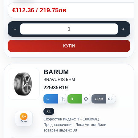
€
112.36
/
219.75лв
КУПИ
BARUM
BRAVURIS 5HM
225/35R19
C
B
72dB
XL
Скоростен индекс: Y - (300км/ч.)
Летни
Предназначение: Леки Автомобили
Товарен индекс: 88