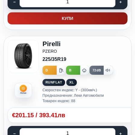
КУПИ
Pirelli
PZERO
225/35R19
D
B
72dB
RUNFLAT
XL
Скоростен индекс: Y - (300км/ч.)
Летни
Предназначение: Леки Автомобили
Товарен индекс: 88
€
201.15
/
393.41лв