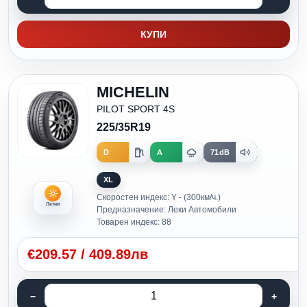
КУПИ
MICHELIN
PILOT SPORT 4S
225/35R19
D
A
71dB
XL
Скоростен индекс: Y - (300км/ч.)
Летни
Предназначение: Леки Автомобили
Товарен индекс: 88
€
209.57
/
409.89лв