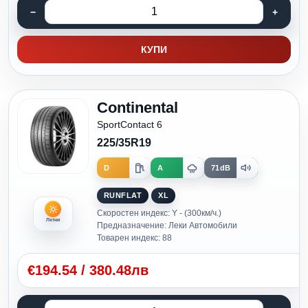
КУПИ
Continental
SportContact 6
225/35R19
D
A
71dB
RUNFLAT
XL
Скоростен индекс: Y - (300км/ч.)
Летни
Предназначение: Леки Автомобили
Товарен индекс: 88
€
194.54
/
380.48лв