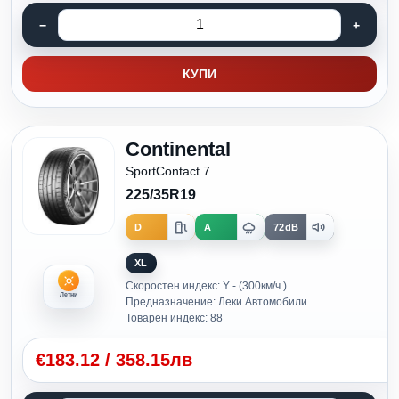
КУПИ
Continental
SportContact 7
225/35R19
D
A
72dB
XL
Скоростен индекс: Y - (300км/ч.)
Летни
Предназначение: Леки Автомобили
Товарен индекс: 88
€
183.12
/
358.15лв