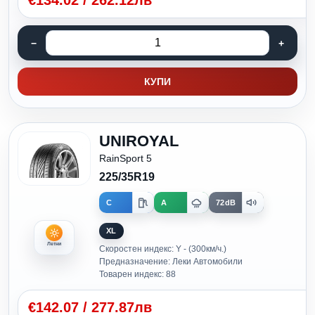
€
134.02
/
262.12лв
КУПИ
UNIROYAL
RainSport 5
225/35R19
C
A
72dB
XL
Летни
Скоростен индекс: Y - (300км/ч.)
Предназначение: Леки Автомобили
Товарен индекс: 88
€
142.07
/
277.87лв