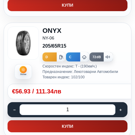
КУПИ
ONYX
NY-06
205/65R15
D
C
72dB
Скоростен индекс: T - (190км/ч.)
Предназначение: Лекотоварни Автомобили
Летни
Товарен индекс: 102/100
€
56.93
/
111.34лв
КУПИ