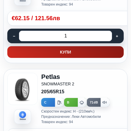
Зимни
Товарен индекс: 94
€
62.15
/
121.56лв
КУПИ
Petlas
SNOWMASTER 2
205/65R15
C
B
71dB
Скоростен индекс: H - (210км/ч.)
Предназначение: Леки Автомобили
Зимни
Товарен индекс: 94