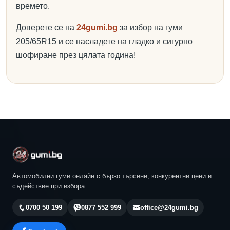
времето.
Доверете се на
24gumi.bg
за избор на гуми
205/65R15 и се насладете на гладко и сигурно
шофиране през цялата година!
Автомобилни гуми онлайн с бързо търсене, конкурентни цени и
съдействие при избора.
0700 50 199
0877 552 999
office@24gumi.bg