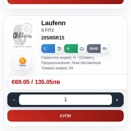
Laufenn
S FIT2
205/65R15
C
A
69dB
Скоростен индекс: H - (210км/ч.)
Предназначение: Леки Автомобили
Летни
Товарен индекс: 94
€
69.05
/
135.05лв
КУПИ