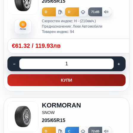
205/65R15
D
D
71dB
Скоростен индекс: H - (210км/ч.)
Предназначение: Леки Автомобили
Летни
Товарен индекс: 94
€
61.32
/
119.93лв
КУПИ
KORMORAN
SNOW
205/65R15
D
C
72dB