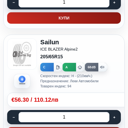
КУПИ
Sailun
ICE BLAZER Alpine2
205/65R15
C
A
68dB
Скоростен индекс: H - (210км/ч.)
Предназначение: Леки Автомобили
Зимни
Товарен индекс: 94
€
56.30
/
110.12лв