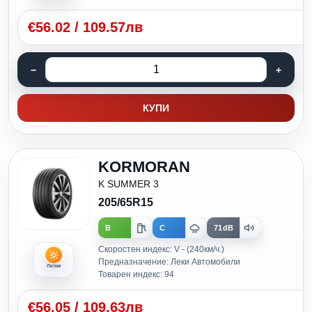
€
56.02
/
109.57лв
КУПИ
KORMORAN
K SUMMER 3
205/65R15
B
C
71dB
Скоростен индекс: V - (240км/ч.)
Предназначение: Леки Автомобили
Летни
Товарен индекс: 94
€
56.05
/
109.63лв