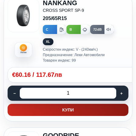
NANKANG
CROSS SPORT SP-9
205/65R15
C
B
72dB
XL
Скоростен индекс: V - (240км/ч.)
Летни
Предназначение: Леки Автомобили
Товарен индекс: 99
€
60.16
/
117.67лв
КУПИ
GOODRIDE