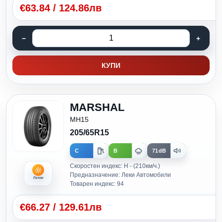
€
63.84
/
124.86лв
КУПИ
MARSHAL
MH15
205/65R15
C
B
71dB
Скоростен индекс: H - (210км/ч.)
Предназначение: Леки Автомобили
Летни
Товарен индекс: 94
€
66.27
/
129.61лв