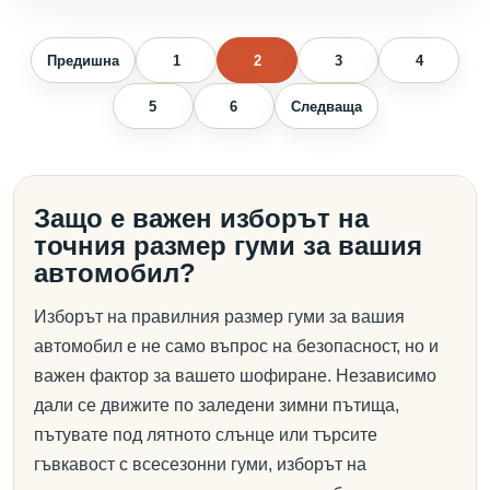
Предишна
1
2
3
4
5
6
Следваща
Защо е важен изборът на
точния размер гуми за вашия
автомобил?
Изборът на правилния размер гуми за вашия
автомобил е не само въпрос на безопасност, но и
важен фактор за вашето шофиране. Независимо
дали се движите по заледени зимни пътища,
пътувате под лятното слънце или търсите
гъвкавост с всесезонни гуми, изборът на