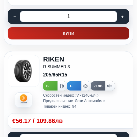
КУПИ
RIKEN
R SUMMER 3
205/65R15
B
C
71dB
Скоростен индекс: V - (240км/ч.)
Предназначение: Леки Автомобили
Летни
Товарен индекс: 94
€
56.17
/
109.86лв