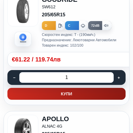
SW612
205/65R15
D
C
72dB
Скоростен индекс: T - (190км/ч.)
Предназначение: Лекотоварни Автомобили
Зимни
Товарен индекс: 102/100
€
61.22
/
119.74лв
КУПИ
APOLLO
ALNAC 4G