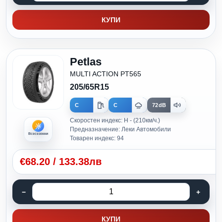
КУПИ
Petlas
MULTI ACTION PT565
205/65R15
C
C
72dB
Скоростен индекс: H - (210км/ч.)
Предназначение: Леки Автомобили
Всесезонни
Товарен индекс: 94
€
68.20
/
133.38лв
КУПИ