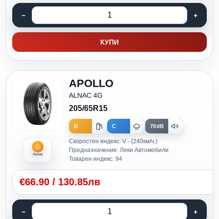
КУПИ
APOLLO
ALNAC 4G
205/65R15
D
C
70dB
Скоростен индекс: V - (240км/ч.)
Предназначение: Леки Автомобили
Летни
Товарен индекс: 94
€
66.90
/
130.85лв