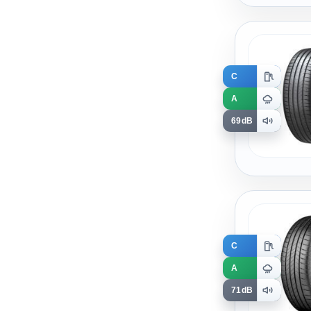
C
A
69dB
C
A
71dB