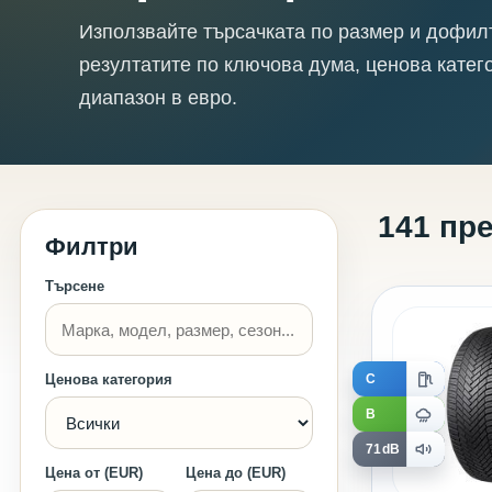
Използвайте търсачката по размер и дофил
резултатите по ключова дума, ценова катег
диапазон в евро.
141 пр
Филтри
Търсене
C
Ценова категория
B
71dB
Цена от (EUR)
Цена до (EUR)