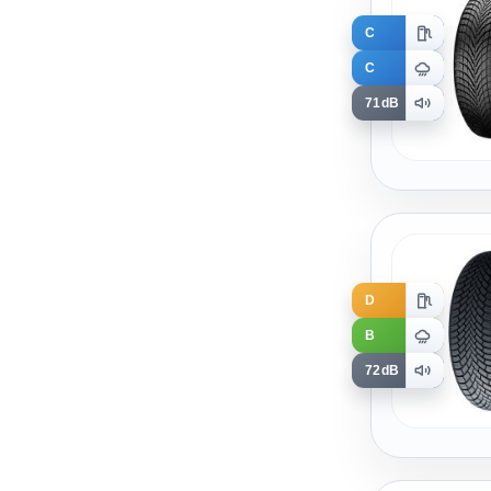
C
C
71dB
D
B
72dB