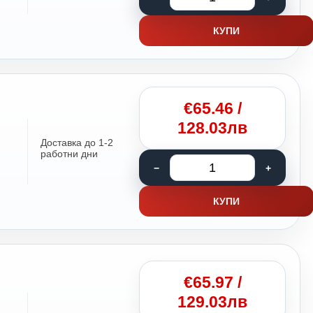
КУПИ
€
65.46
/
128.03лв
Доставка до 1-2
работни дни
КУПИ
€
65.97
/
129.03лв