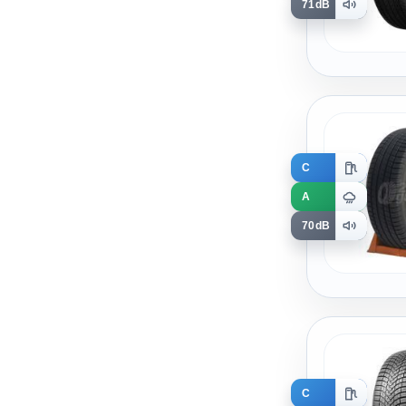
71dB
C
A
70dB
C