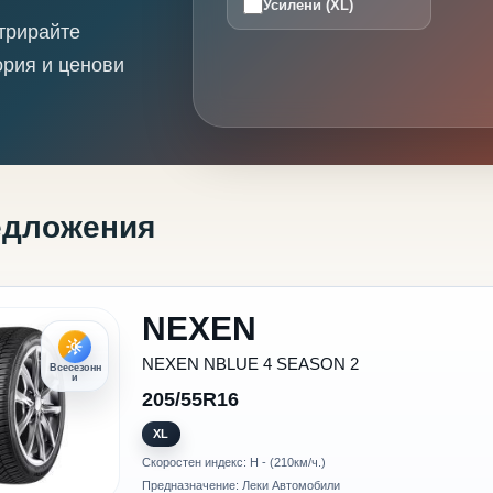
Усилени (XL)
трирайте
ория и ценови
едложения
NEXEN
NEXEN NBLUE 4 SEASON 2
Всесезонн
и
205/55R16
XL
Скоростен индекс: H - (210км/ч.)
Предназначение: Леки Автомобили