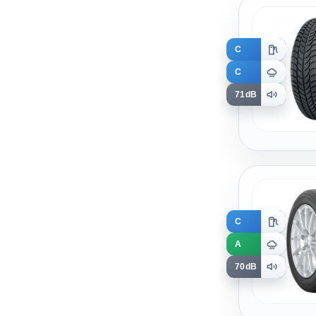
C
C
71dB
C
A
70dB