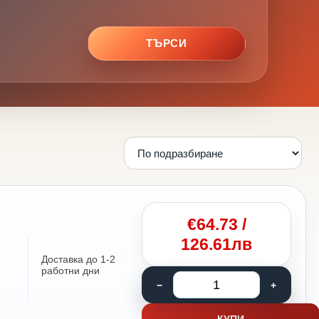
ТЪРСИ
€
64.73
/
126.61лв
Доставка до 1-2
работни дни
КУПИ