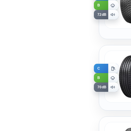
B
72dB
C
B
70dB