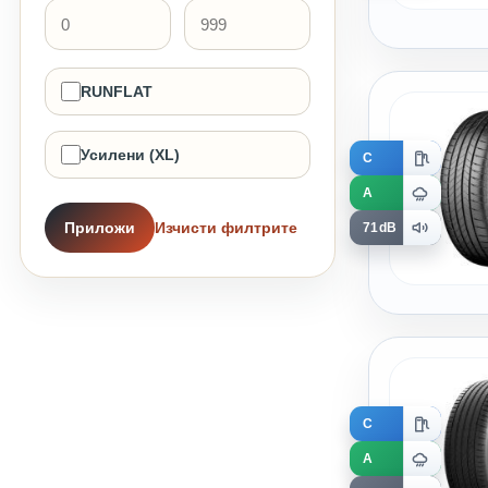
RUNFLAT
Усилени (XL)
C
A
Приложи
Изчисти филтрите
71dB
C
A