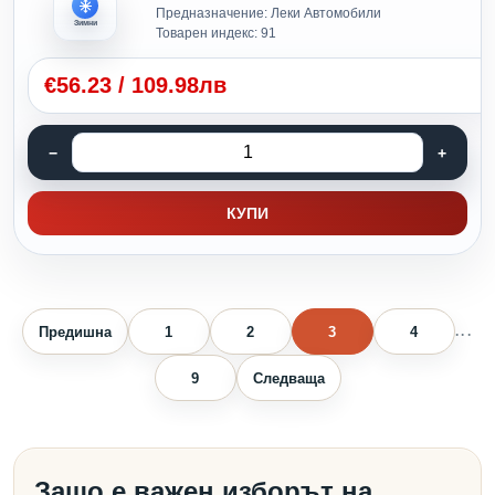
Предназначение: Леки Автомобили
Зимни
Товарен индекс: 91
€
56.23
/
109.98лв
КУПИ
Предишна
1
2
3
4
...
9
Следваща
Защо е важен изборът на