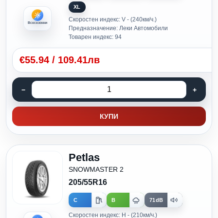
XL
Скоростен индекс: V - (240км/ч.)
Всесезонни
Предназначение: Леки Автомобили
Товарен индекс: 94
€
55.94
/
109.41лв
КУПИ
Petlas
SNOWMASTER 2
205/55R16
C
B
71dB
Скоростен индекс: H - (210км/ч.)