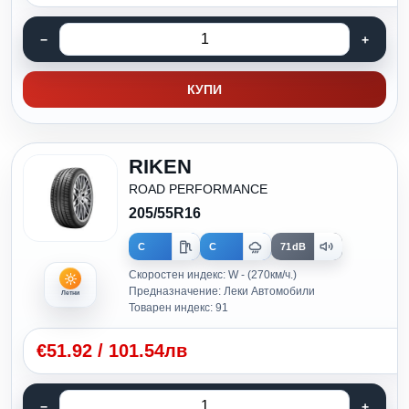
КУПИ
RIKEN
ROAD PERFORMANCE
205/55R16
C
C
71dB
Скоростен индекс: W - (270км/ч.)
Предназначение: Леки Автомобили
Летни
Товарен индекс: 91
€
51.92
/
101.54лв