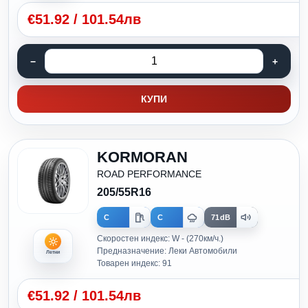
€
51.92
/
101.54лв
КУПИ
KORMORAN
ROAD PERFORMANCE
205/55R16
C
C
71dB
Скоростен индекс: W - (270км/ч.)
Предназначение: Леки Автомобили
Летни
Товарен индекс: 91
€
51.92
/
101.54лв