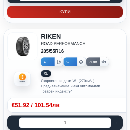
КУПИ
RIKEN
ROAD PERFORMANCE
205/55R16
C
C
71dB
XL
Скоростен индекс: W - (270км/ч.)
Летни
Предназначение: Леки Автомобили
Товарен индекс: 94
€
51.92
/
101.54лв