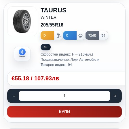
TAURUS
WINTER
205/55R16
D
C
72dB
XL
Скоростен индекс: H - (210км/ч.)
Зимни
Предназначение: Леки Автомобили
Товарен индекс: 94
€
55.18
/
107.93лв
КУПИ