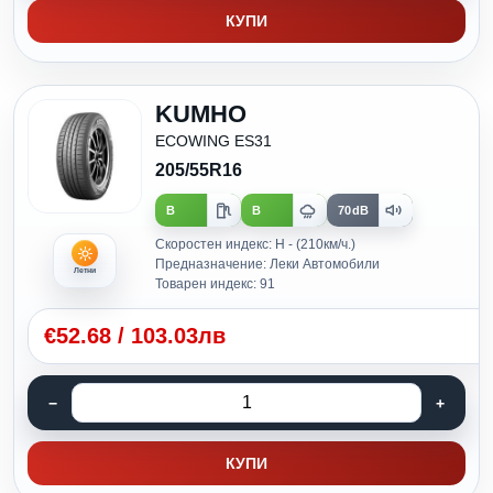
КУПИ
KUMHO
ECOWING ES31
205/55R16
B
B
70dB
Скоростен индекс: H - (210км/ч.)
Предназначение: Леки Автомобили
Летни
Товарен индекс: 91
€
52.68
/
103.03лв
КУПИ