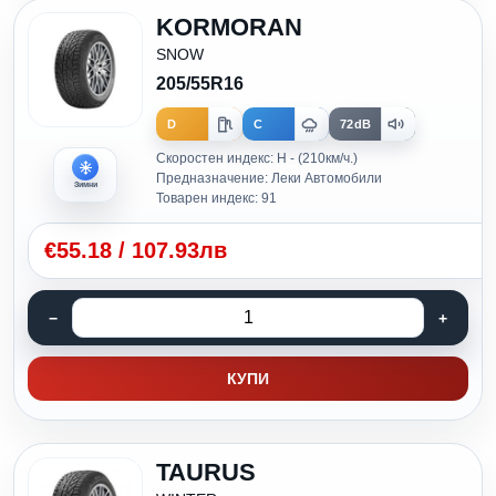
KORMORAN
SNOW
205/55R16
D
C
72dB
Скоростен индекс: H - (210км/ч.)
Предназначение: Леки Автомобили
Зимни
Товарен индекс: 91
€
55.18
/
107.93лв
КУПИ
TAURUS