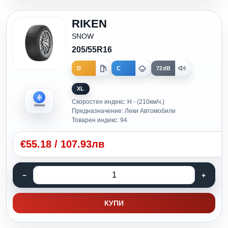
RIKEN
SNOW
205/55R16
D
C
72dB
XL
Скоростен индекс: H - (210км/ч.)
Зимни
Предназначение: Леки Автомобили
Товарен индекс: 94
€
55.18
/
107.93лв
КУПИ