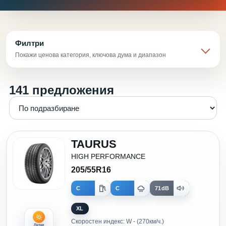
Филтри
Покажи ценова категория, ключова дума и диапазон
141 предложения
TAURUS
HIGH PERFORMANCE
205/55R16
C
C
71dB
XL
Скоростен индекс: W - (270км/ч.)
Летни