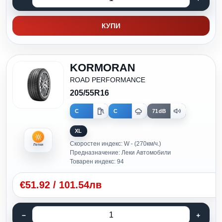
КУПИ
KORMORAN
ROAD PERFORMANCE
205/55R16
C
C
71dB
XL
Скоростен индекс: W - (270км/ч.)
Летни
Предназначение: Леки Автомобили
Товарен индекс: 94
€
51.92
/
101.54лв