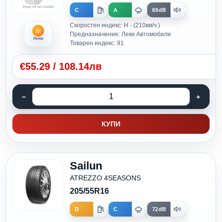
C
A
69dB
Скоростен индекс: H - (210км/ч.)
Предназначение: Леки Автомобили
Летни
Товарен индекс: 91
€
55.29
/
108.14лв
КУПИ
Sailun
ATREZZO 4SEASONS
205/55R16
D
C
72dB