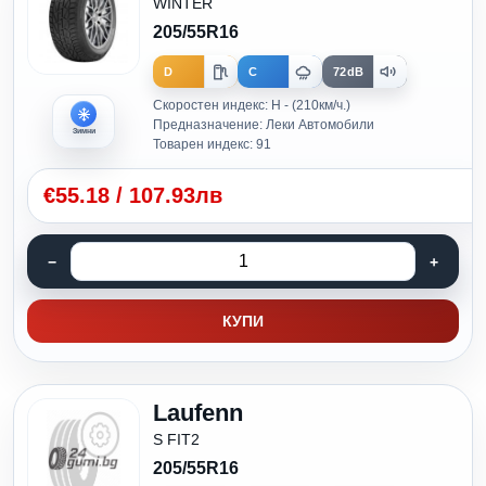
WINTER
205/55R16
D
C
72dB
Скоростен индекс: H - (210км/ч.)
Предназначение: Леки Автомобили
Зимни
Товарен индекс: 91
€
55.18
/
107.93лв
КУПИ
Laufenn
S FIT2
205/55R16