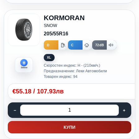
KORMORAN
SNOW
205/55R16
D
C
72dB
XL
Скоростен индекс: H - (210км/ч.)
Зимни
Предназначение: Леки Автомобили
Товарен индекс: 94
€
55.18
/
107.93лв
КУПИ