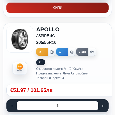
КУПИ
APOLLO
ASPIRE 4G+
205/55R16
D
C
71dB
XL
Скоростен индекс: V - (240км/ч.)
Летни
Предназначение: Леки Автомобили
Товарен индекс: 94
€
51.97
/
101.65лв