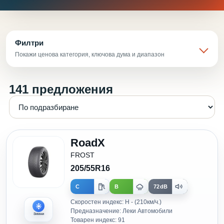
Филтри
Покажи ценова категория, ключова дума и диапазон
141 предложения
RoadX
FROST
205/55R16
C
B
72dB
Скоростен индекс: H - (210км/ч.)
Предназначение: Леки Автомобили
Зимни
Товарен индекс: 91