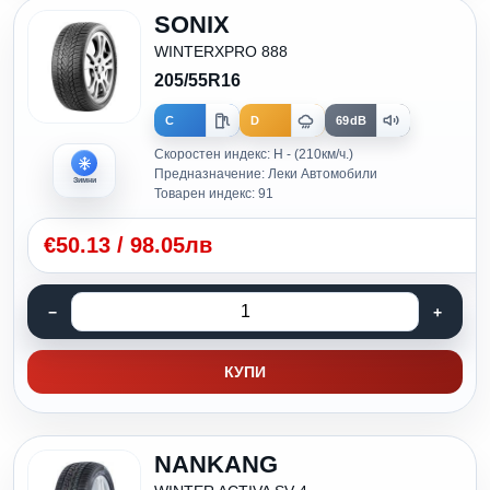
SONIX
WINTERXPRO 888
205/55R16
C
D
69dB
Скоростен индекс: H - (210км/ч.)
Предназначение: Леки Автомобили
Зимни
Товарен индекс: 91
€
50.13
/
98.05лв
КУПИ
NANKANG