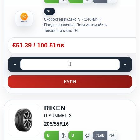
XL
Скоростен индекс: V - (240км/ч.)
Летни
Предназначение: Леки Автомобили
Товарен индекс: 94
€
51.39
/
100.51лв
КУПИ
RIKEN
R SUMMER 3
205/55R16
B
B
71dB