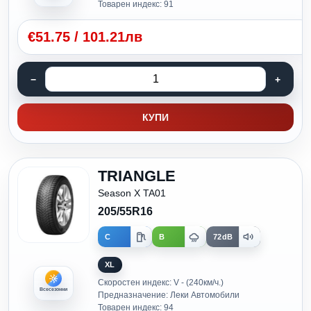
Товарен индекс: 91
€
51.75
/
101.21лв
КУПИ
TRIANGLE
Season X TA01
205/55R16
C
B
72dB
XL
Скоростен индекс: V - (240км/ч.)
Всесезонни
Предназначение: Леки Автомобили
Товарен индекс: 94