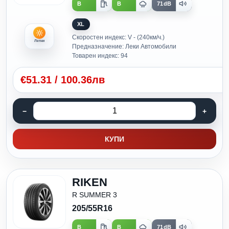
B
B
71dB
XL
Скоростен индекс: V - (240км/ч.)
Летни
Предназначение: Леки Автомобили
Товарен индекс: 94
€
51.31
/
100.36лв
КУПИ
RIKEN
R SUMMER 3
205/55R16
B
B
71dB