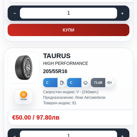
КУПИ
TAURUS
HIGH PERFORMANCE
205/55R16
C
C
71dB
Скоростен индекс: V - (240км/ч.)
Предназначение: Леки Автомобили
Летни
Товарен индекс: 91
€
50.00
/
97.80лв