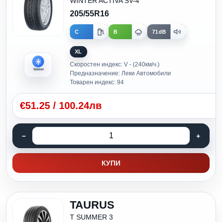
WINTER ACTIVA SV-4
205/55R16
C
B
71dB
XL
Скоростен индекс: V - (240км/ч.)
Зимни
Предназначение: Леки Автомобили
Товарен индекс: 94
€
51.25
/
100.24лв
КУПИ
TAURUS
T SUMMER 3