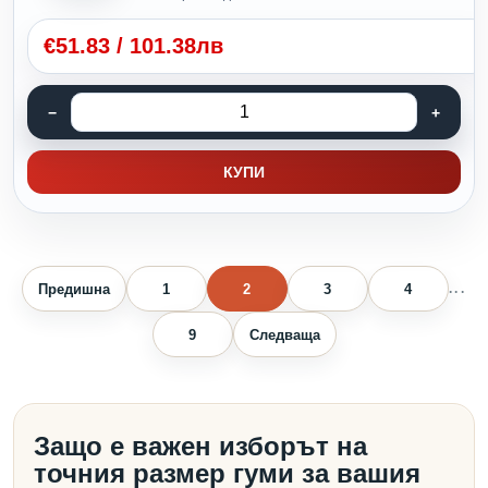
€
51.83
/
101.38лв
КУПИ
Предишна
1
2
3
4
...
9
Следваща
Защо е важен изборът на
точния размер гуми за вашия