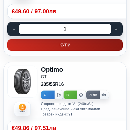
€
49.60
/
97.00лв
КУПИ
Optimo
GT
205/55R16
C
B
71dB
Скоростен индекс: V - (240км/ч.)
Предназначение: Леки Автомобили
Летни
Товарен индекс: 91
€
49.86
/
97.51лв