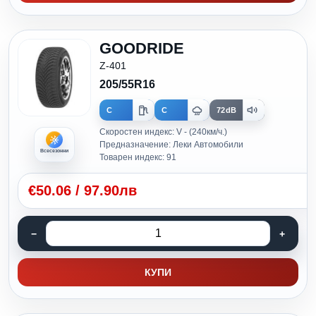
GOODRIDE
Z-401
205/55R16
C
C
72dB
Скоростен индекс: V - (240км/ч.)
Предназначение: Леки Автомобили
Всесезонни
Товарен индекс: 91
€
50.06
/
97.90лв
КУПИ