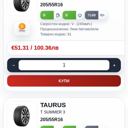
205/55R16
B
B
71dB
Скоростен индекс: V - (240км/ч.)
Предназначение: Леки Автомобили
Летни
Товарен индекс: 91
€
51.31
/
100.36лв
КУПИ
TAURUS
T SUMMER 3
205/55R16