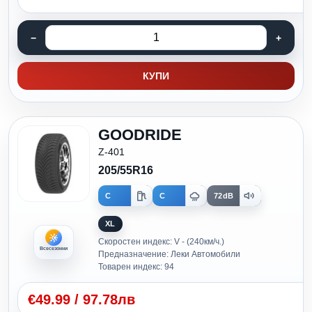
КУПИ
GOODRIDE
Z-401
205/55R16
C
C
72dB
XL
Скоростен индекс: V - (240км/ч.)
Всесезонни
Предназначение: Леки Автомобили
Товарен индекс: 94
€
49.99
/
97.78лв