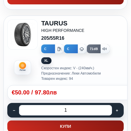
TAURUS
HIGH PERFORMANCE
205/55R16
C
C
71dB
XL
Скоростен индекс: V - (240км/ч.)
Летни
Предназначение: Леки Автомобили
Товарен индекс: 94
€
50.00
/
97.80лв
КУПИ