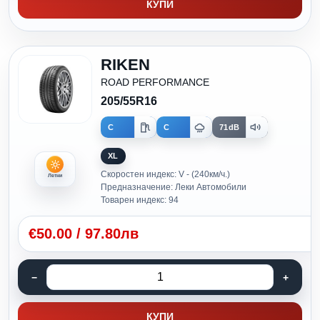
КУПИ
RIKEN
ROAD PERFORMANCE
205/55R16
C
C
71dB
XL
Скоростен индекс: V - (240км/ч.)
Летни
Предназначение: Леки Автомобили
Товарен индекс: 94
€
50.00
/
97.80лв
КУПИ