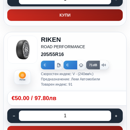
КУПИ
RIKEN
ROAD PERFORMANCE
205/55R16
C
C
71dB
Скоростен индекс: V - (240км/ч.)
Предназначение: Леки Автомобили
Летни
Товарен индекс: 91
€
50.00
/
97.80лв